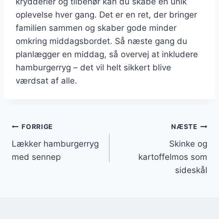
krydderier og tilbehør kan du skabe en unik
oplevelse hver gang. Det er en ret, der bringer
familien sammen og skaber gode minder
omkring middagsbordet. Så næste gang du
planlægger en middag, så overvej at inkludere
hamburgerryg – det vil helt sikkert blive
værdsat af alle.
Indlægsnavigation
FORRIGE
NÆSTE
Lækker hamburgerryg
Skinke og
med sennep
kartoffelmos som
sideskål