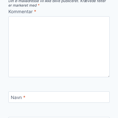
Din e-mailadresse vil ikke blive publiceret.
Krævede felter
er markeret med
*
Kommentar
*
Navn
*