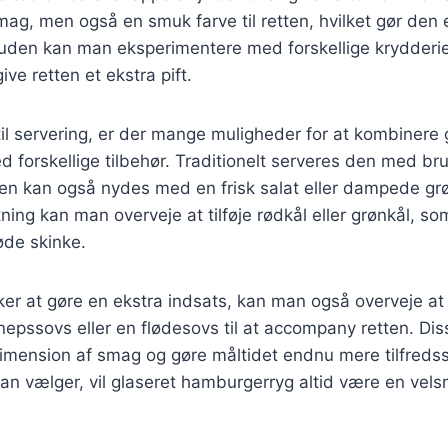
 smag, men også en smuk farve til retten, hvilket gør de
den kan man eksperimentere med forskellige krydderi
give retten et ekstra pift.
l servering, er der mange muligheder for at kombinere 
forskellige tilbehør. Traditionelt serveres den med bru
en kan også nydes med en frisk salat eller dampede grø
ning kan man overveje at tilføje rødkål eller grønkål, som
øde skinke.
er at gøre en ekstra indsats, kan man også overveje at
epssovs eller en flødesovs til at accompany retten. Di
 dimension af smag og gøre måltidet endnu mere tilfredss
man vælger, vil glaseret hamburgerryg altid være en ve