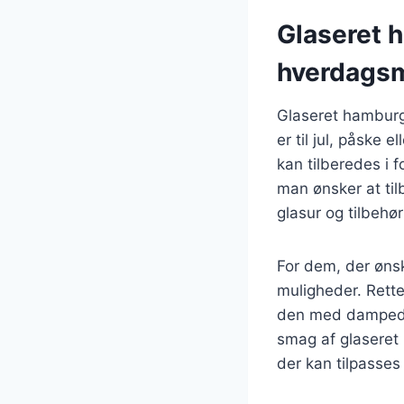
Glaseret h
hverdags
Glaseret hamburge
er til jul, påske 
kan tilberedes i 
man ønsker at til
glasur og tilbehø
For dem, der øns
muligheder. Rett
den med dampede g
smag af glaseret
der kan tilpasses 