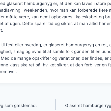
ed glaseret hamburgerryg er, at den kan laves i store po
 madlavning i weekenden, hvor man kan forberede flere 
der måtte være, kan nemt opbevares i køleskabet og brug
et af ugen. Dette sparer tid og sikrer, at man altid har e
t.
il fest eller hverdag, er glaseret hamburgerryg en ret, d
ghed, smag og evne til at samle folk gør den til en uund
Med de mange opskrifter og variationer, der findes, er d
e klassiske ret på, hvilket sikrer, at den forbliver en f
fremover.
gation
ryg som gæstemad:
Glaseret hamburgerry