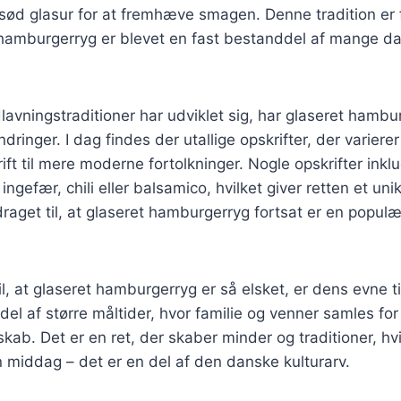
sød glasur for at fremhæve smagen. Denne tradition er 
 hamburgerryg er blevet en fast bestanddel af mange d
lavningstraditioner har udviklet sig, har glaseret hamb
inger. I dag findes der utallige opskrifter, der varierer
rift til mere moderne fortolkninger. Nogle opskrifter inkl
ngefær, chili eller balsamico, hvilket giver retten et uni
draget til, at glaseret hamburgerryg fortsat er en popul
l, at glaseret hamburgerryg er så elsket, er dens evne til
 del af større måltider, hvor familie og venner samles f
ab. Det er en ret, der skaber minder og traditioner, hvil
 middag – det er en del af den danske kulturarv.