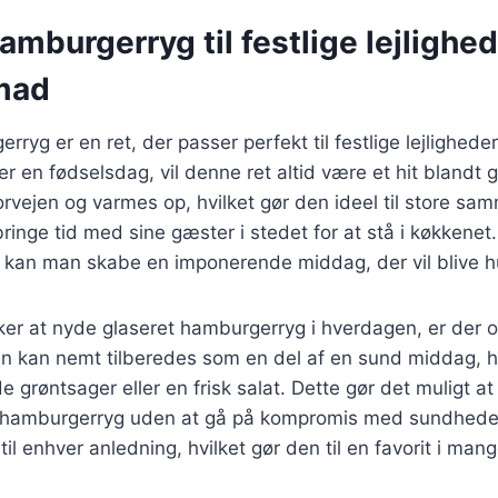
amburgerryg til festlige lejlighe
mad
rryg er en ret, der passer perfekt til festlige lejlighed
eller en fødselsdag, vil denne ret altid være et hit bland
forvejen og varmes op, hvilket gør den ideel til store s
bringe tid med sine gæster i stedet for at stå i køkkenet
r kan man skabe en imponerende middag, der vil blive h
ker at nyde glaseret hamburgerryg i hverdagen, er der
en kan nemt tilberedes som en del af en sund middag, 
røntsager eller en frisk salat. Dette gør det muligt a
 hamburgerryg uden at gå på kompromis med sundheden.
til enhver anledning, hvilket gør den til en favorit i man