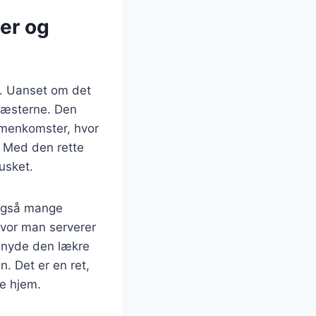
der og
er. Uanset om det
t gæsterne. Den
ammenkomster, hvor
. Med den rette
usket.
 også mange
hvor man serverer
t nyde den lækre
 Det er en ret,
ge hjem.