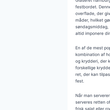
Glaseret hamburge
festbordet. Denne
overflade, der gi
måder, hvilket gør
søndagsmiddag, en
altid imponere di
En af de mest po
kombination af h
og krydderi, der 
forskellige krydde
ret, der kan tilp
fest.
Når man serverer 
serveres retten 
frisk salat eller 