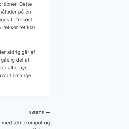
rtioner. Dette
måltider på én
es til frokost
n lækker ret klar
er aldrig går af
gåelig del af
er altid nye
avorit i mange
NÆSTE
g med æblekompot og