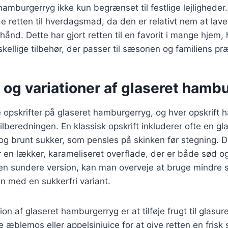
 hamburgerryg ikke kun begrænset til festlige lejlighed
de retten til hverdagsmad, da den er relativt nem at lav
hånd. Dette har gjort retten til en favorit i mange hjem,
kellige tilbehør, der passer til sæsonen og familiens pr
 og variationer af glaseret hamb
opskrifter på glaseret hamburgerryg, og hver opskrift h
 tilberedningen. En klassisk opskrift inkluderer ofte en gl
og brunt sukker, som pensles på skinken før stegning. 
 en lækker, karameliseret overflade, der er både sød og
en sundere version, kan man overveje at bruge mindre s
n med en sukkerfri variant.
on af glaseret hamburgerryg er at tilføje frugt til glasu
 æblemos eller appelsinjuice for at give retten en frisk