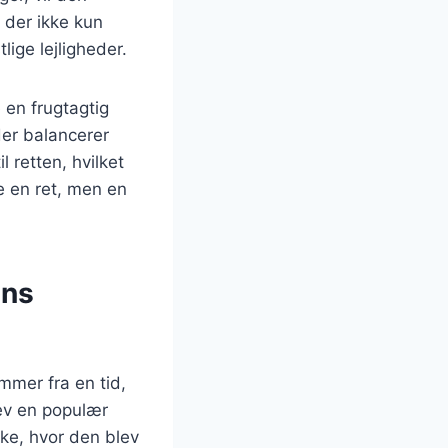
 der ikke kun
ige lejligheder.
 en frugtagtig
der balancerer
 retten, hvilket
e en ret, men en
ens
mmer fra en tid,
ev en populær
ske, hvor den blev