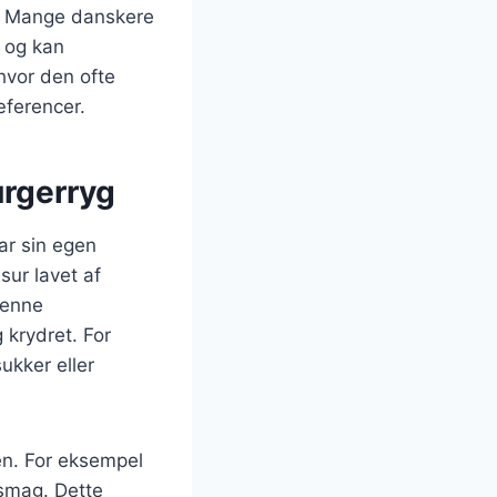
er. Mange danskere
e og kan
 hvor den ofte
æferencer.
urgerryg
ar sin egen
asur lavet af
Denne
 krydret. For
ukker eller
ren. For eksempel
 smag. Dette