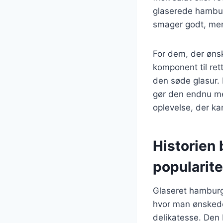
glaserede hamburg
smager godt, men 
For dem, der ønsk
komponent til ret
den søde glasur. D
gør den endnu mer
oplevelse, der ka
Historien
popularite
Glaseret hamburge
hvor man ønskede
delikatesse. Den 