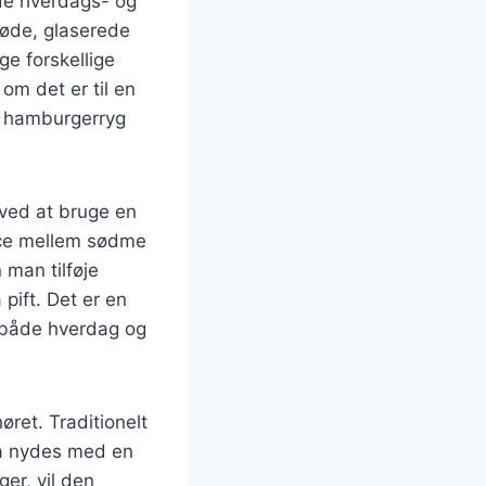
åde hverdags- og
søde, glaserede
e forskellige
 om det er til en
t hamburgerryg
ved at bruge en
nce mellem sødme
 man tilføje
 pift. Det er en
l både hverdag og
øret. Traditionelt
så nydes med en
ger, vil den