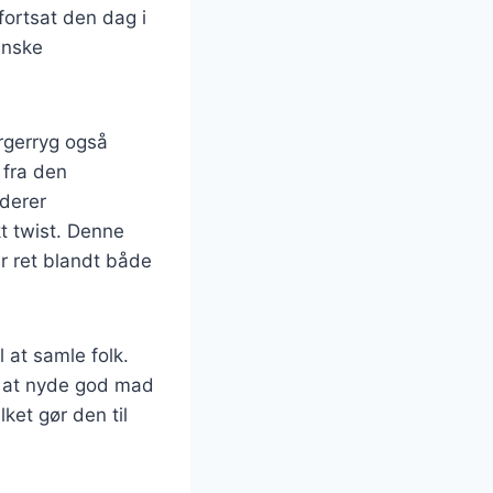
fortsat den dag i
anske
urgerryg også
 fra den
uderer
kt twist. Denne
ær ret blandt både
 at samle folk.
or at nyde god mad
ket gør den til