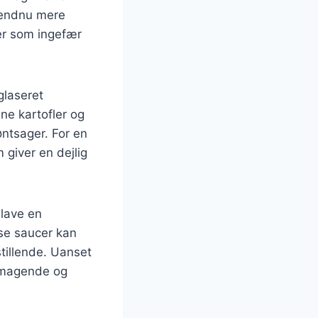
n endnu mere
er som ingefær
glaseret
ne kartofler og
ntsager. For en
 giver en dejlig
 lave en
sse saucer kan
tillende. Uanset
lsmagende og