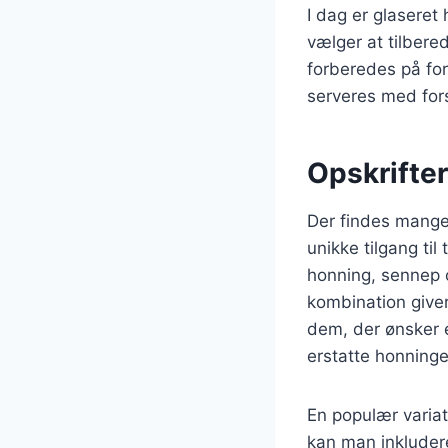
I dag er glaseret
vælger at tilbere
forberedes på for
serveres med fors
Opskrifter
Der findes mange 
unikke tilgang til
honning, sennep 
kombination giver
dem, der ønsker 
erstatte honninge
En populær variati
kan man inkludere