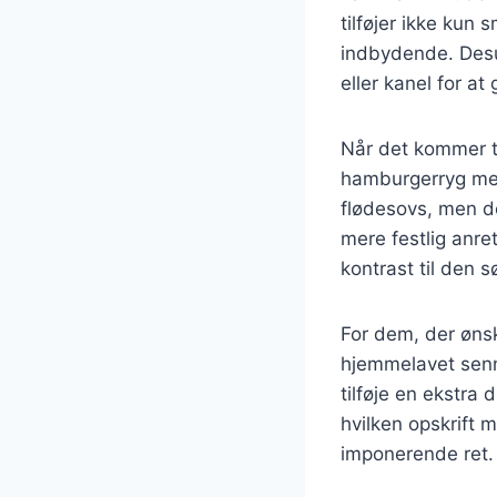
tilføjer ikke kun
indbydende. Desu
eller kanel for at 
Når det kommer ti
hamburgerryg med 
flødesovs, men d
mere festlig anret
kontrast til den s
For dem, der ønsk
hjemmelavet senn
tilføje en ekstra
hvilken opskrift 
imponerende ret.