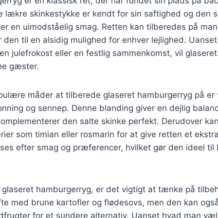
rryg er en klassisk ret, der har fundet sin plads på b
 lækre skinkestykke er kendt for sin saftighed og den 
ver en uimodståelig smag. Retten kan tilberedes på mang
 den til en alsidig mulighed for enhver lejlighed. Uanset
 julefrokost eller en festlig sammenkomst, vil glasere
ne gæster.
pulære måder at tilberede glaseret hamburgerryg på er 
onning og sennep. Denne blanding giver en dejlig bala
komplementerer den salte skinke perfekt. Derudover kan
rier som timian eller rosmarin for at give retten et ekstra
asses efter smag og præferencer, hvilket gør den ideel ti
glaseret hamburgerryg, er det vigtigt at tænke på tilbeh
ofte med brune kartofler og flødesovs, men den kan og
rodfrugter for et sundere alternativ. Uanset hvad man væl