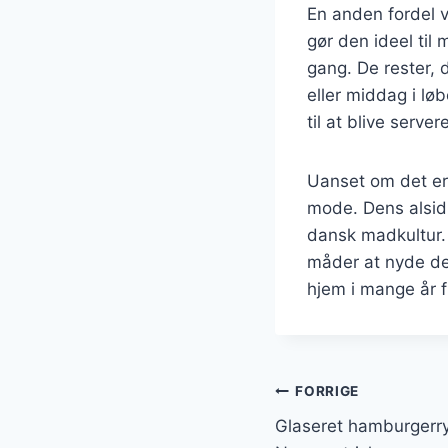
En anden fordel v
gør den ideel til
gang. De rester, 
eller middag i løb
til at blive servere
Uanset om det er t
mode. Dens alsidi
dansk madkultur. 
måder at nyde denn
hjem i mange år 
Indlægsnavi
FORRIGE
Glaseret hamburger