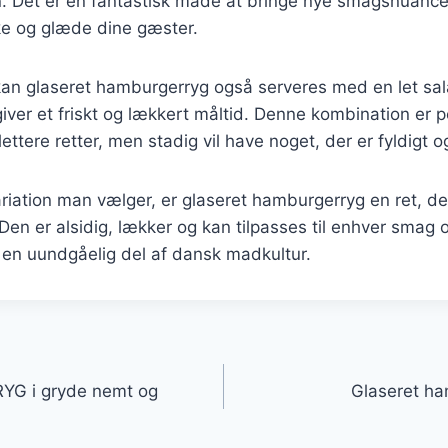
 Det er en fantastisk måde at bringe nye smagsnuancer 
e og glæde dine gæster.
kan glaseret hamburgerryg også serveres med en let sal
 giver et friskt og lækkert måltid. Denne kombination er pe
ttere retter, men stadig vil have noget, der er fyldigt og
riation man vælger, er glaseret hamburgerryg en ret, der 
Den er alsidig, lækker og kan tilpasses til enhver smag o
il en uundgåelig del af dansk madkultur.
gation
YG i gryde nemt og
Glaseret ham