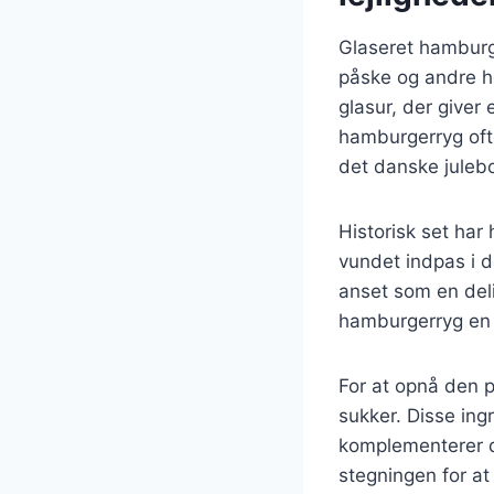
Glaseret hamburge
påske og andre hø
glasur, der giver
hamburgerryg ofte
det danske juleb
Historisk set har
vundet indpas i d
anset som en deli
hamburgerryg en 
For at opnå den 
sukker. Disse ing
komplementerer de
stegningen for at