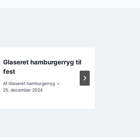
Glaseret hamburgerryg til
Hamburg
fest
til fes
Af
Glaseret hamburgerryg
Af
Glasere
25. december 2024
28. decem