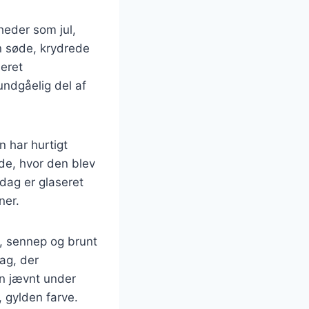
gheder som jul,
en søde, krydrede
seret
undgåelig del af
n har hurtigt
de, hvor den blev
dag er glaseret
ner.
, sennep og brunt
ag, der
en jævnt under
, gylden farve.