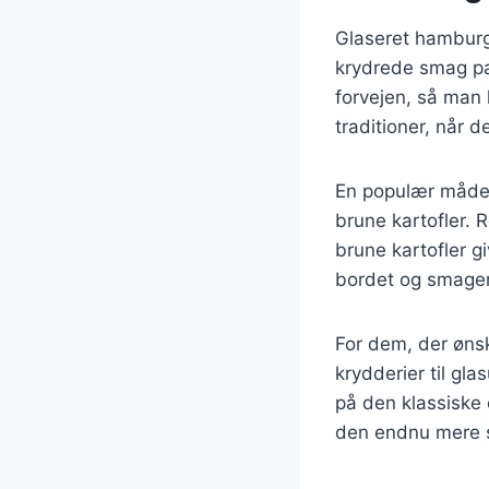
Glaseret hamburg
krydrede smag pass
forvejen, så man 
traditioner, når d
En populær måde a
brune kartofler. 
brune kartofler gi
bordet og smager
For dem, der øns
krydderier til gla
på den klassiske 
den endnu mere s