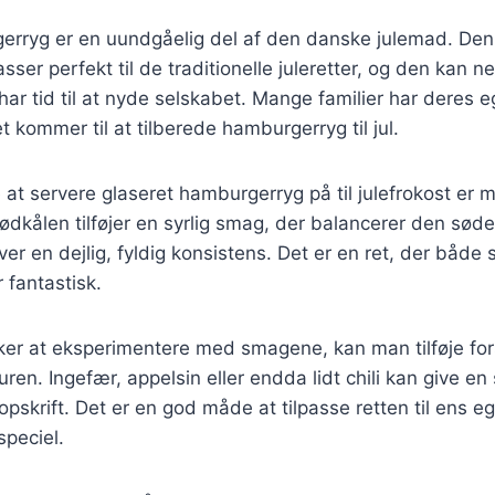
erryg er en uundgåelig del af den danske julemad. De
er perfekt til de traditionelle juleretter, og den kan ne
har tid til at nyde selskabet. Mange familier har deres e
et kommer til at tilberede hamburgerryg til jul.
t servere glaseret hamburgerryg på til julefrokost er 
Rødkålen tilføjer en syrlig smag, der balancerer den sød
ver en dejlig, fyldig konsistens. Det er en ret, der både 
 fantastisk.
ker at eksperimentere med smagene, kan man tilføje for
suren. Ingefær, appelsin eller endda lidt chili kan give 
opskrift. Det er en god måde at tilpasse retten til ens 
peciel.