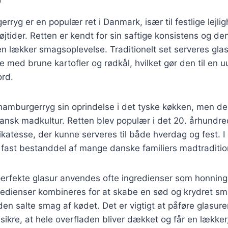
rryg er en populær ret i Danmark, især til festlige lejli
jtider. Retten er kendt for sin saftige konsistens og d
 en lækker smagsoplevelse. Traditionelt set serveres gla
 med brune kartofler og rødkål, hvilket gør den til en u
ord.
 hamburgerryg sin oprindelse i det tyske køkken, men de
ansk madkultur. Retten blev populær i det 20. århundre
katesse, der kunne serveres til både hverdag og fest. I 
fast bestanddel af mange danske familiers madtraditio
perfekte glasur anvendes ofte ingredienser som honning
redienser kombineres for at skabe en sød og krydret sm
n salte smag af kødet. Det er vigtigt at påføre glasur
 sikre, at hele overfladen bliver dækket og får en lækker