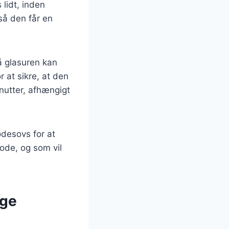
 lidt, inden
så den får en
å glasuren kan
 at sikre, at den
inutter, afhængigt
desovs for at
ode, og som vil
ige