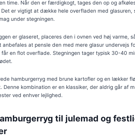
a en time. Når den er færdigkogt, tages den op og afkøles
 Det er vigtigt at dække hele overfladen med glasuren, 
mag under stegningen.
gen er glaseret, placeres den i ovnen ved høj varme, s
t anbefales at pensle den med mere glasur undervejs for
og får en flot overflade. Stegningen tager typisk 30-40 m
kødet.
rede hamburgerryg med brune kartofler og en lækker flø
. Denne kombination er en klassiker, der aldrig går af m
ster ved enhver lejlighed.
amburgerryg til julemad og festl
er