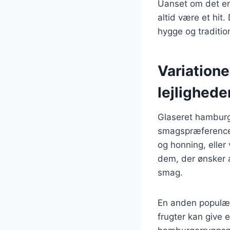
Uanset om det er 
altid være et hit
hygge og tradition
Variatione
lejlighede
Glaseret hamburge
smagspræferencer
og honning, eller
dem, der ønsker 
smag.
En anden populær v
frugter kan give