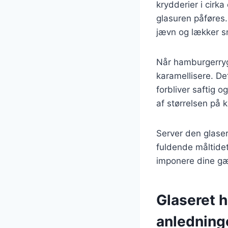
krydderier i cirk
glasuren påføres.
jævn og lækker s
Når hamburgerryg
karamellisere. De
forbliver saftig 
af størrelsen på 
Server den glase
fuldende måltidet
imponere dine gæ
Glaseret h
anledning