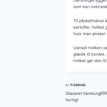
hamburgerryggen.
som kan overrask
Til påskefrokost 
kartofler, hvilket
hvor man ønsker le
Uanset hvilken va
glæde til bordet. 
hvilket gør den t
Indlægsnavi
FORRIGE
Glaseret hamburgERR
hurtigt