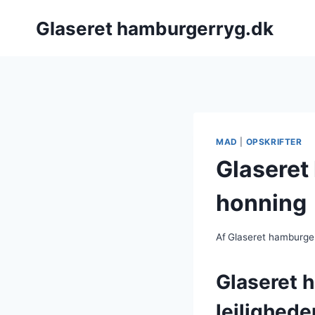
Fortsæt
Glaseret hamburgerryg.dk
til
indhold
MAD
|
OPSKRIFTER
Glaseret
honning
Af
Glaseret hamburge
Glaseret h
lejlighede