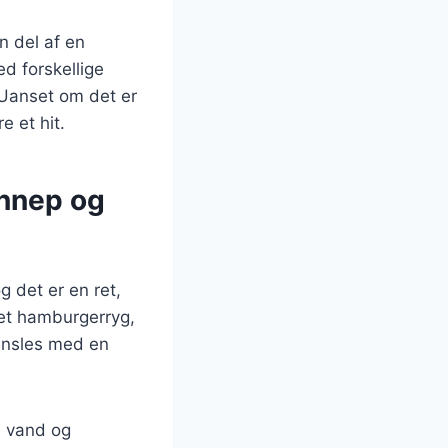
n del af en
d forskellige
 Uanset om det er
e et hit.
ennep og
g det er en ret,
tet hamburgerryg,
pensles med en
d vand og