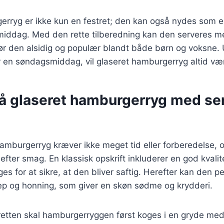
erryg er ikke kun en festret; den kan også nydes som e
iddag. Med den rette tilberedning kan den serveres me
 gør den alsidig og populær blandt både børn og voksne.
ler en søndagsmiddag, vil glaseret hamburgerryg altid vær
på glaseret hamburgerryg med s
hamburgerryg kræver ikke meget tid eller forberedelse, o
 efter smag. En klassisk opskrift inkluderer en god kvali
ges for at sikre, at den bliver saftig. Herefter kan den 
ep og honning, som giver en skøn sødme og krydderi.
 retten skal hamburgerryggen først koges i en gryde me