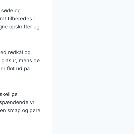
n søde og
mt tilberedes i
gne opskrifter og
med rødkål og
e glasur, mens de
ser flot ud på
skellige
en spændende vri
egen smag og gøre