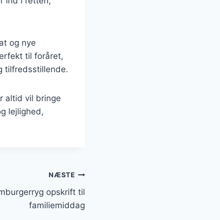
ind i retten,
at og nye
rfekt til foråret,
 tilfredsstillende.
altid vil bringe
g lejlighed,
NÆSTE
burgerryg opskrift til
familiemiddag