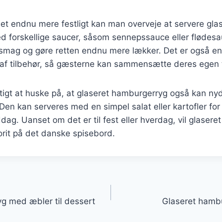
det endnu mere festligt kan man overveje at servere gla
 forskellige saucer, såsom sennepssauce eller flødesa
a smag og gøre retten endnu mere lækker. Det er også en
 af tilbehør, så gæsterne kan sammensætte deres egen t
gtigt at huske på, at glaseret hamburgerryg også kan ny
en kan serveres med en simpel salat eller kartofler for
g. Uanset om det er til fest eller hverdag, vil glaser
orit på det danske spisebord.
gation
g med æbler til dessert
Glaseret hambu