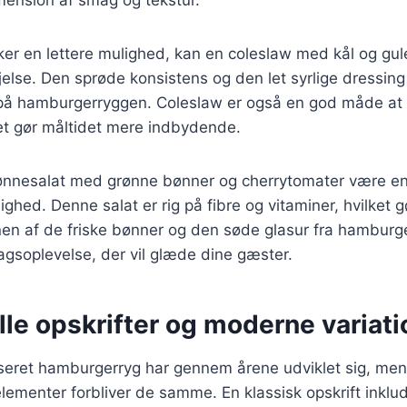
ker en lettere mulighed, kan en coleslaw med kål og gu
jelse. Den sprøde konsistens og den let syrlige dressi
å hamburgerryggen. Coleslaw er også en god måde at til
ket gør måltidet mere indbydende.
ønnesalat med grønne bønner og cherrytomater være e
hed. Denne salat er rig på fibre og vitaminer, hvilket gø
nen af de friske bønner og den søde glasur fra hambur
gsoplevelse, der vil glæde dine gæster.
lle opskrifter og moderne variati
aseret hamburgerryg har gennem årene udviklet sig, me
menter forbliver de samme. En klassisk opskrift inklud