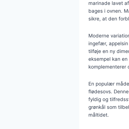
marinade lavet af
bages i ovnen. M
sikre, at den forb
Moderne variation
ingefær, appelsin 
tilføje en ny dim
eksempel kan en 
komplementerer d
En populær måde 
flødesovs. Denne 
fyldig og tilfred
grønkål som tilbe
måltidet.