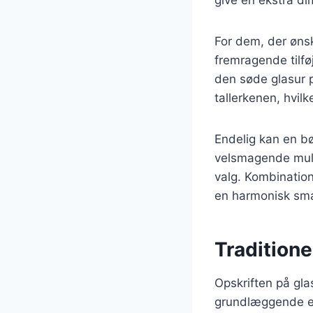
For dem, der øns
fremragende tilfø
den søde glasur p
tallerkenen, hvil
Endelig kan en b
velsmagende mulig
valg. Kombinatio
en harmonisk sma
Traditione
Opskriften på gl
grundlæggende ele