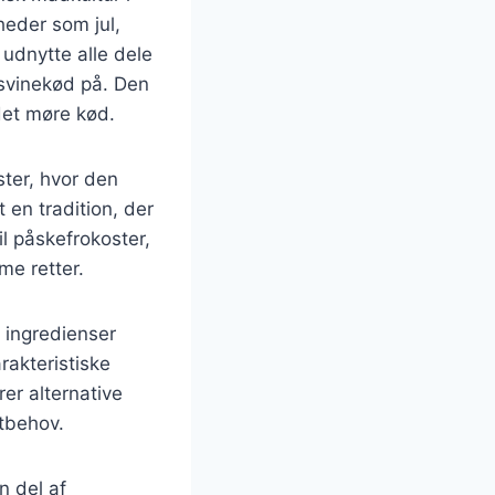
heder som jul,
udnytte alle dele
 svinekød på. Den
det møre kød.
ster, hvor den
 en tradition, der
l påskefrokoster,
me retter.
 ingredienser
rakteristiske
er alternative
stbehov.
n del af