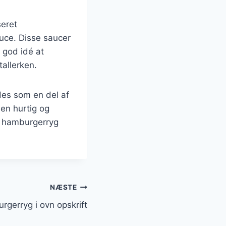
seret
uce. Disse saucer
 god idé at
allerken.
des som en del af
 en hurtig og
et hamburgerryg
NÆSTE
rgerryg i ovn opskrift