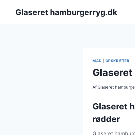
Fortsæt
Glaseret hamburgerryg.dk
til
indhold
MAD
|
OPSKRIFTER
Glaseret
Af
Glaseret hamburge
Glaseret 
rødder
Glaseret hamburge