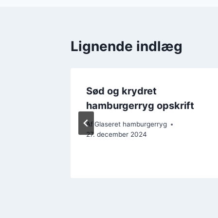
Lignende indlæg
d
Sød og krydret
hamburgerryg opskrift
Af
Glaseret hamburgerryg
27. december 2024