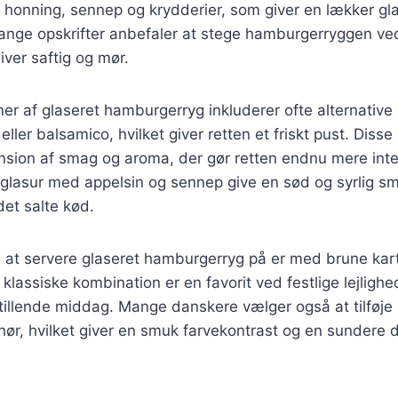
 honning, sennep og krydderier, som giver en lækker gla
ange opskrifter anbefaler at stege hamburgerryggen ved
liver saftig og mør.
er af glaseret hamburgerryg inkluderer ofte alternative
eller balsamico, hvilket giver retten et friskt pust. Diss
ension af smag og aroma, der gør retten endnu mere inte
glasur med appelsin og sennep give en sød og syrlig s
et salte kød.
at servere glaseret hamburgerryg på er med brune kart
klassiske kombination er en favorit ved festlige lejlighe
sstillende middag. Mange danskere vælger også at tilføje 
hør, hvilket giver en smuk farvekontrast og en sundere d