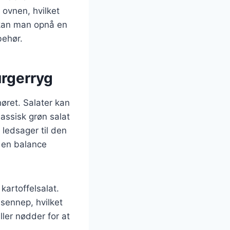
ovnen, hvilket
 kan man opnå en
behør.
urgerryg
øret. Salater kan
lassisk grøn salat
ledsager til den
 en balance
kartoffelsalat.
 sennep, hvilket
ller nødder for at