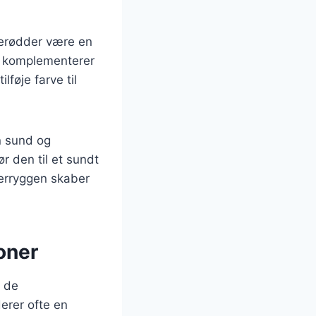
lerødder være en
ng komplementerer
føje farve til
n sund og
r den til et sundt
gerryggen skaber
oner
n de
erer ofte en