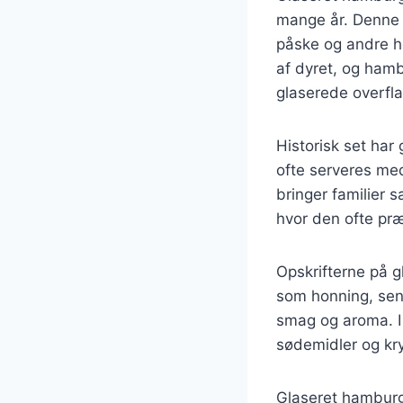
mange år. Denne l
påske og andre hø
af dyret, og ham
glaserede overfl
Historisk set har
ofte serveres med
bringer familier 
hvor den ofte præ
Opskrifterne på g
som honning, senn
smag og aroma. I 
sødemidler og kryd
Glaseret hamburg