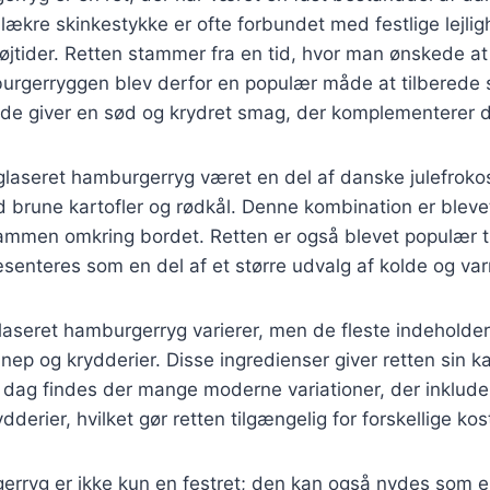
ækre skinkestykke er ofte forbundet med festlige lejlig
jtider. Retten stammer fra en tid, hvor man ønskede at 
burgerryggen blev derfor en populær måde at tilberede
ade giver en sød og krydret smag, der komplementerer 
 glaseret hamburgerryg været en del af danske julefroko
 brune kartofler og rødkål. Denne kombination er blevet
sammen omkring bordet. Retten er også blevet populær ti
senteres som en del af et større udvalg af kolde og var
laseret hamburgerryg varierer, men de fleste indeholder
ep og krydderier. Disse ingredienser giver retten sin ka
dag findes der mange moderne variationer, der inkluder
derier, hvilket gør retten tilgængelig for forskellige ko
erryg er ikke kun en festret; den kan også nydes som e