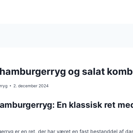
 hamburgerryg og salat komb
rryg
2. december 2024
hamburgerryg: En klassisk ret me
rryg er en ret, der har været en fast bestanddel af da