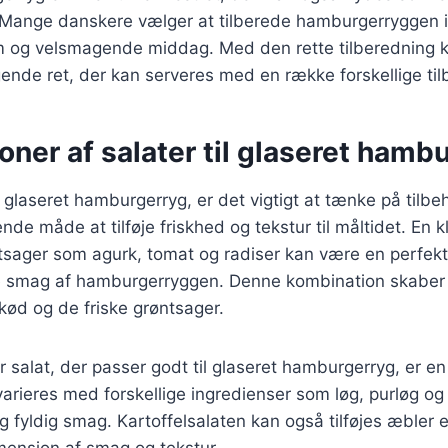
Mange danskere vælger at tilberede hamburgerryggen i 
em og velsmagende middag. Med den rette tilberedning
ende ret, der kan serveres med en række forskellige til
ner af salater til glaseret hamb
glaseret hamburgerryg, er det vigtigt at tænke på tilbeh
de måde at tilføje friskhed og tekstur til måltidet. En k
sager som agurk, tomat og radiser kan være en perfekt 
e smag af hamburgerryggen. Denne kombination skaber
kød og de friske grøntsager.
salat, der passer godt til glaseret hamburgerryg, er en 
arieres med forskellige ingredienser som løg, purløg og
g fyldig smag. Kartoffelsalaten kan også tilføjes æbler e
mension af smag og tekstur.