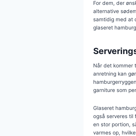
For dem, der ønsk
alternative sødem
samtidig med at d
glaseret hamburge
Serverings
Når det kommer ti
anretning kan gør
hamburgerryggen i
garniture som per
Glaseret hamburg
også serveres til
en stor portion, s
varmes op, hvilket