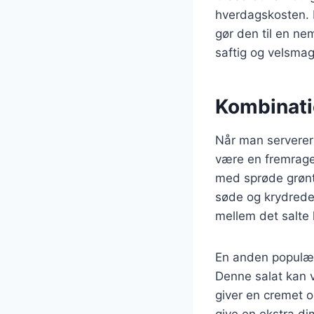
hverdagskosten. 
gør den til en n
saftig og velsmag
Kombinatio
Når man serverer 
være en fremragen
med sprøde grønt
søde og krydred
mellem det salte 
En anden populær 
Denne salat kan v
giver en cremet o
give en ekstra di