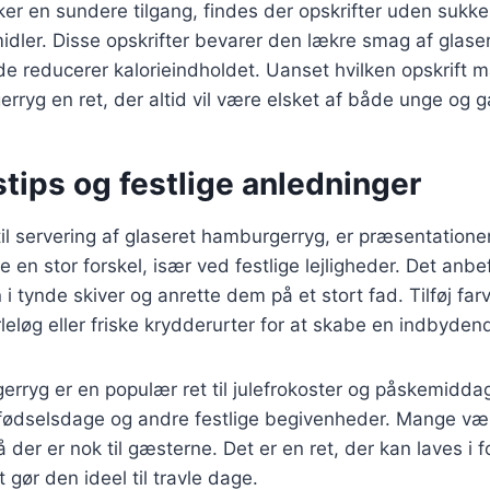
er en sundere tilgang, findes der opskrifter uden sukk
idler. Disse opskrifter bevarer den lækre smag af glas
e reducerer kalorieindholdet. Uanset hvilken opskrift m
rryg en ret, der altid vil være elsket af både unge og 
tips og festlige anledninger
l servering af glaseret hamburgerryg, er præsentatione
e en stor forskel, især ved festlige lejligheder. Det anb
 tynde skiver og anrette dem på et stort fad. Tilføj farv
leløg eller friske krydderurter for at skabe en indbydend
erryg er en populær ret til julefrokoster og påskemidd
 fødselsdage og andre festlige begivenheder. Mange væl
å der er nok til gæsterne. Det er en ret, der kan laves i 
 gør den ideel til travle dage.