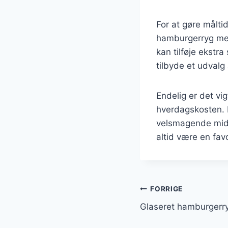
For at gøre målti
hamburgerryg med
kan tilføje ekstr
tilbyde et udvalg
Endelig er det vi
hverdagskosten. D
velsmagende midda
altid være en fav
Indlægsnavi
FORRIGE
Glaseret hamburgerry