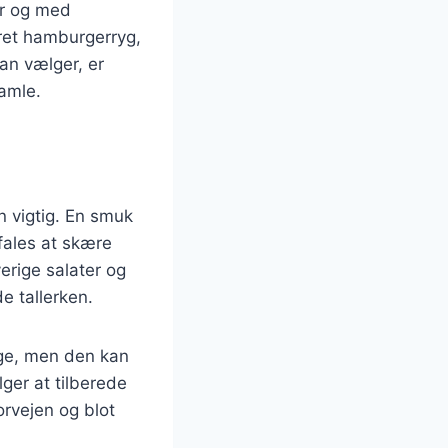
er og med
eret hamburgerryg,
an vælger, er
gamle.
n vigtig. En smuk
efales at skære
erige salater og
e tallerken.
age, men den kan
ger at tilberede
forvejen og blot