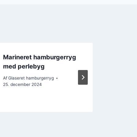
Marineret hamburgerryg
Julemi
med perlebyg
hambur
Af
Glaseret hamburgerryg
Af
Glasere
25. december 2024
27. decem