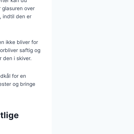
fter kan du
 glasuren over
indtil den er
 ikke bliver for
rbliver saftig og
 den i skiver.
dkål for en
æster og bringe
tlige