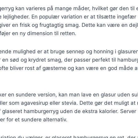
rryg kan varieres på mange måder, hvilket gør den til en 
ge lejligheder. En populær variation er at tilsætte ingefær e
giver en frisk og frugtagtig smag. Dette kan være en dejl
lføjer en ny dimension til retten.
de mulighed er at bruge sennep og honning i glasure
 en sød og krydret smag, der passer perfekt til hambur
 ofte bliver rost af gæsterne og kan være en god måde 
ker en sundere version, kan man lave en glasur uden su
ler som agavesirup eller stevia. Dette gør det muligt a
 glaseret hamburgerryg uden de ekstra kalorier. Server
er for et sundere alternativ.
riation du vælger, er glaseret hamburgerryg en ret, der a