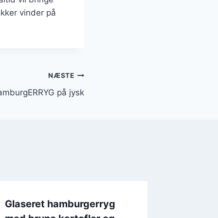
ikker vinder på
NÆSTE
hamburgERRYG på jysk
Glaseret hamburgerryg
Hamburg