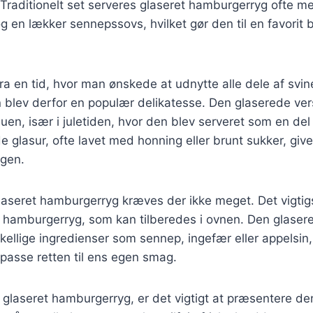
 Traditionelt set serveres glaseret hamburgerryg ofte m
 og en lækker sennepssovs, hvilket gør den til en favorit
a en tid, hvor man ønskede at udnytte alle dele af svin
blev derfor en populær delikatesse. Den glaserede vers
uen, især i juletiden, hvor den blev serveret som en del 
e glasur, ofte lavet med honning eller brunt sukker, give
agen.
glaseret hamburgerryg kræves der ikke meget. Det vigtig
f hamburgerryg, som kan tilberedes i ovnen. Den glaser
kellige ingredienser som sennep, ingefær eller appelsin, 
ilpasse retten til ens egen smag.
glaseret hamburgerryg, er det vigtigt at præsentere den