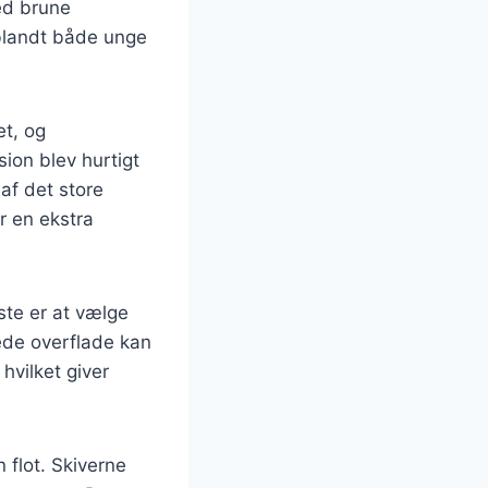
ed brune
 blandt både unge
et, og
ion blev hurtigt
af det store
r en ekstra
ste er at vælge
ede overflade kan
hvilket giver
 flot. Skiverne