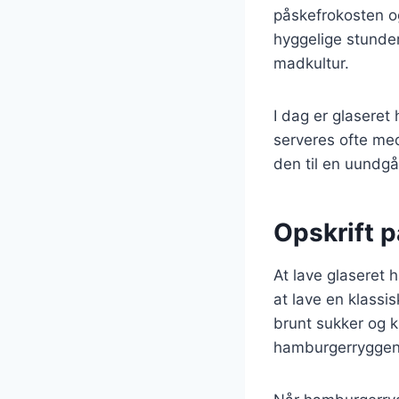
påskefrokosten og
hyggelige stunder
madkultur.
I dag er glasere
serveres ofte med
den til en uundgå
Opskrift p
At lave glaseret 
at lave en klassi
brunt sukker og k
hamburgerryggen v