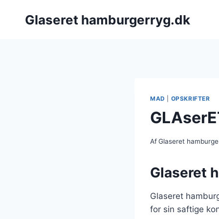
Fortsæt
Glaseret hamburgerryg.dk
til
indhold
MAD
|
OPSKRIFTER
GLAserET
Af
Glaseret hamburge
Glaseret h
Glaseret hamburge
for sin saftige ko