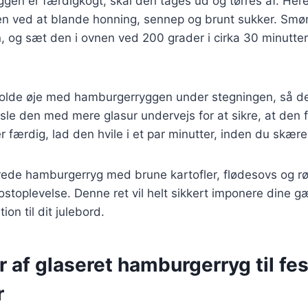
en er færdigkogt, skal den tages ud og tørres af. Here
en ved at blande honning, sennep og brunt sukker. Smør
og sæt den i ovnen ved 200 grader i cirka 30 minutter, 
 holde øje med hamburgerryggen under stegningen, så den
le den med mere glasur undervejs for at sikre, at den fo
 færdig, lad den hvile i et par minutter, inden du skærer
rede hamburgerryg med brune kartofler, flødesovs og rø
kostoplevelse. Denne ret vil helt sikkert imponere dine g
ion til dit julebord.
r af glaseret hamburgerryg til fes
r