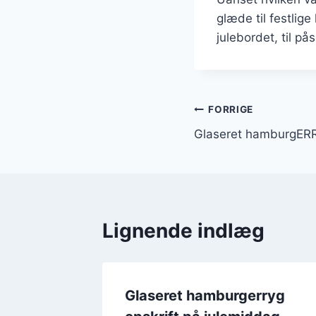
glæde til festlige
julebordet, til p
Indlægsnavi
FORRIGE
Glaseret hamburgERR
Lignende indlæg
Glaseret hamburgerryg