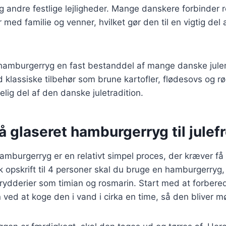
 andre festlige lejligheder. Mange danskere forbinder 
 med familie og venner, hvilket gør den til en vigtig del
t hamburgerryg en fast bestanddel af mange danske jul
 klassiske tilbehør som brune kartofler, flødesovs og rød
elig del af den danske juletradition.
å glaseret hamburgerryg til julef
hamburgerryg er en relativt simpel proces, der kræver få 
sk opskrift til 4 personer skal du bruge en hamburgerryg
rydderier som timian og rosmarin. Start med at forbere
ed at koge den i vand i cirka en time, så den bliver mø