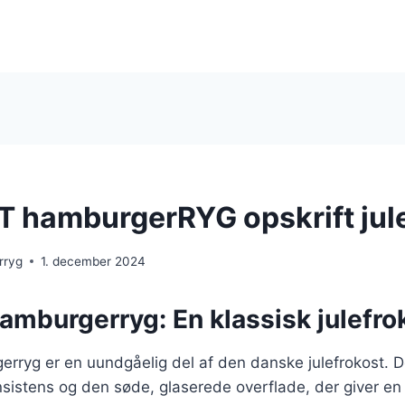
 hamburgerRYG opskrift jul
rryg
1. december 2024
amburgerryg: En klassisk julefro
rryg er en uundgåelig del af den danske julefrokost. D
nsistens og den søde, glaserede overflade, der giver en d