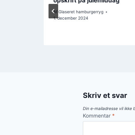
opskrift på julemiddag
Af
Glaseret hamburgerryg
1. december 2024
Skriv et svar
Din e-mailadresse vil ikke b
Kommentar
*