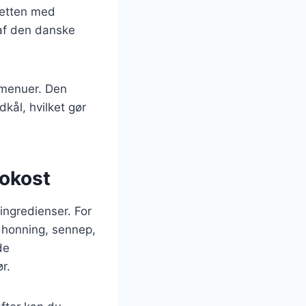
retten med
 af den danske
emenuer. Den
kål, hvilket gør
rokost
ingredienser. For
, honning, sennep,
de
r.