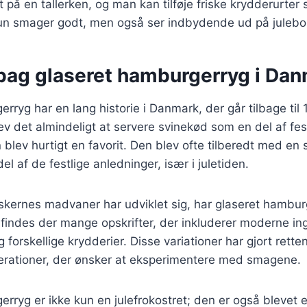
 på en tallerken, og man kan tilføje friske krydderurter 
 kun smager godt, men også ser indbydende ud på julebo
 bag glaseret hamburgerryg i Da
ryg har en lang historie i Danmark, der går tilbage til 1
v det almindeligt at servere svinekød som en del af fes
lev hurtigt en favorit. Den blev ofte tilberedt med en s
del af de festlige anledninger, især i juletiden.
nskernes madvaner har udviklet sig, har glaseret hambu
 findes der mange opskrifter, der inkluderer moderne i
g forskellige krydderier. Disse variationer har gjort ret
erationer, der ønsker at eksperimentere med smagene.
rryg er ikke kun en julefrokostret; den er også blevet e