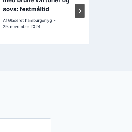
med brune kartofler og
og jule
sovs: festmåltid
Af
Glasere
20. decem
Af
Glaseret hamburgerryg
29. november 2024