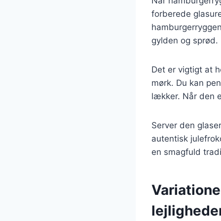
Når hamburgerrygg
forberede glasur
hamburgerryggen, 
gylden og sprød.
Det er vigtigt at
mørk. Du kan pens
lækker. Når den er
Server den glase
autentisk julefro
en smagfuld tradit
Variatione
lejlighede