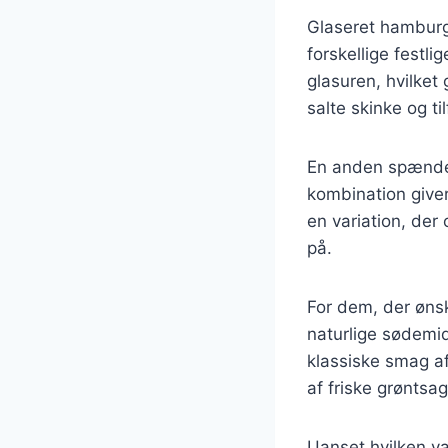
Glaseret hamburge
forskellige festli
glasuren, hvilket 
salte skinke og ti
En anden spænden
kombination giver
en variation, der
på.
For dem, der øns
naturlige sødemid
klassiske smag af
af friske grøntsag
Uanset hvilken va