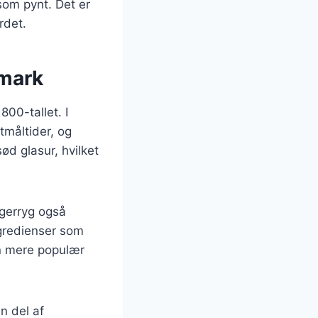
som pynt. Det er
rdet.
nmark
800-tallet. I
tmåltider, og
ød glasur, hvilket
rgerryg også
ngredienser som
ten mere populær
n del af