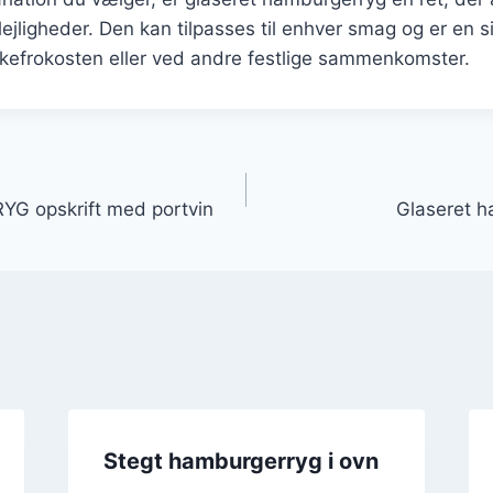
 lejligheder. Den kan tilpasses til enhver smag og er en s
åskefrokosten eller ved andre festlige sammenkomster.
gation
YG opskrift med portvin
Glaseret 
Stegt hamburgerryg i ovn