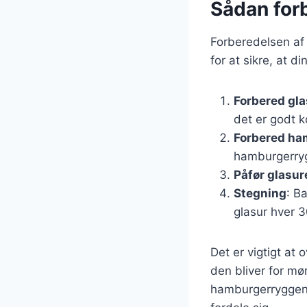
Sådan for
Forberedelsen af 
for at sikre, at di
Forbered gl
det er godt 
Forbered ha
hamburgerryg
Påfør glasur
Stegning
: B
glasur hver 3
Det er vigtigt at
den bliver for mø
hamburgerryggen e