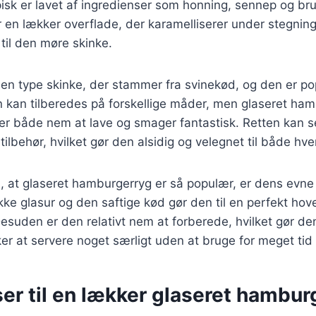
isk er lavet af ingredienser som honning, sennep og br
 en lækker overflade, der karamelliserer under stegninge
til den møre skinke.
en type skinke, der stammer fra svinekød, og den er p
 kan tilberedes på forskellige måder, men glaseret ham
n er både nem at lave og smager fantastisk. Retten kan
tilbehør, hvilket gør den alsidig og velegnet til både hv
l, at glaseret hamburgerryg er så populær, er dens evne 
e glasur og den saftige kød gør den til en perfekt hov
esuden er den relativt nem at forberede, hvilket gør den 
er at servere noget særligt uden at bruge for meget tid 
er til en lækker glaseret hambur