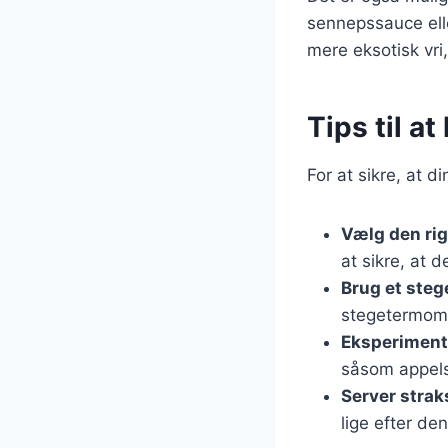
sennepssauce elle
mere eksotisk vri
Tips til a
For at sikre, at d
Vælg den rig
at sikre, at 
Brug et ste
stegetermome
Eksperiment
såsom appelsi
Server strak
lige efter den