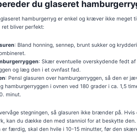
bereder du glaseret hamburgerry
glaseret hamburgerryg er enkel og kræver ikke meget tid
n ret bliver perfekt:
asuren
: Bland honning, sennep, brunt sukker og krydderier
kombineret.
mburgerryggen
: Skær eventuelle overskydende fedt af
gen og læg den i et ovnfast fad.
en
: Pensl glasuren over hamburgerryggen, så den er jæ
ag hamburgerryggen i ovnen ved 180 grader i ca. 1,5 ti
0. minut.
 overvåge stegningen, så glasuren ikke brænder på. Hvi
rk, kan du dække den med stanniol for at beskytte den.
r færdig, skal den hvile i 10-15 minutter, før den skær