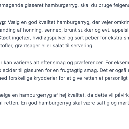
elsmagende glaseret hamburgerryg, skal du bruge følgen
yg
: Vælg en god kvalitet hamburgerryg, der vejer omkrin
landing af honning, sennep, brunt sukker og evt. appelsi
Stødt ingefær, hvidløgspulver og sort peber for ekstra s
tofler, grøntsager eller salat til servering.
r kan varieres alt efter smag og præferencer. For eksemp
lecider til glasuren for en frugtagtig smag. Det er også 
d forskellige krydderier for at give retten et personligt
 vælge en hamburgerryg af høj kvalitet, da dette vil påvi
f retten. En god hamburgerryg skal være saftig og mørt,