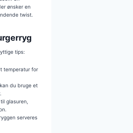
der ønsker en
ændende twist.
urgerryg
ttige tips:
 temperatur for
, kan du bruge et
.
 til glasuren,
on.
rryggen serveres