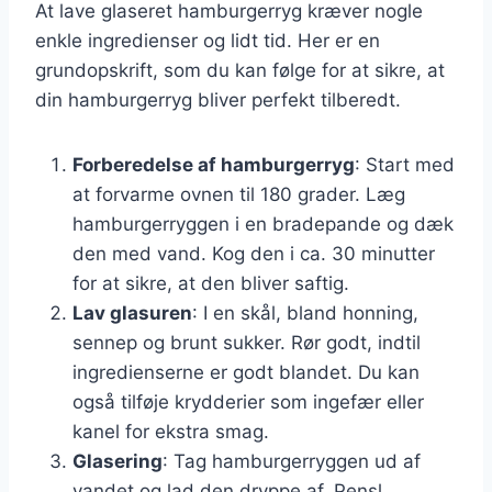
At lave glaseret hamburgerryg kræver nogle
enkle ingredienser og lidt tid. Her er en
grundopskrift, som du kan følge for at sikre, at
din hamburgerryg bliver perfekt tilberedt.
Forberedelse af hamburgerryg
: Start med
at forvarme ovnen til 180 grader. Læg
hamburgerryggen i en bradepande og dæk
den med vand. Kog den i ca. 30 minutter
for at sikre, at den bliver saftig.
Lav glasuren
: I en skål, bland honning,
sennep og brunt sukker. Rør godt, indtil
ingredienserne er godt blandet. Du kan
også tilføje krydderier som ingefær eller
kanel for ekstra smag.
Glasering
: Tag hamburgerryggen ud af
vandet og lad den dryppe af. Pensl