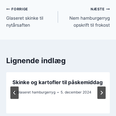
Indlægsnavigation
FORRIGE
NÆSTE
Glaseret skinke til
Nem hamburgerryg
nytårsaften
opskrift til frokost
Lignende indlæg
Skinke og kartofler til påskemiddag
Af
Glaseret hamburgerryg
5. december 2024