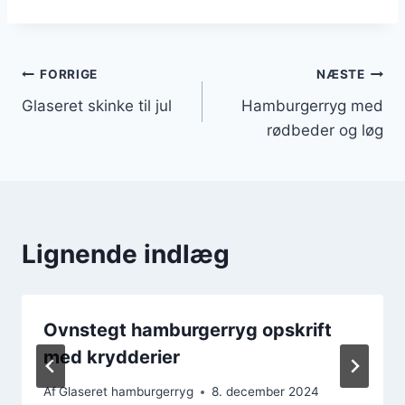
Indlægsnavigation
FORRIGE
NÆSTE
Glaseret skinke til jul
Hamburgerryg med
rødbeder og løg
Lignende indlæg
Ovnstegt hamburgerryg opskrift
med krydderier
Af
Glaseret hamburgerryg
8. december 2024