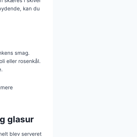
n skæres i skiver
dbydende, kan du
inkens smag.
i eller rosenkål.
e.
t mere
g glasur
elt blev serveret