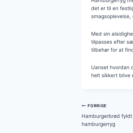
Hamburgerryg med
det er til en fes
smagsoplevelse, d
Med sin alsidigh
tilpasses efter s
tilbehør for at fi
Uanset hvordan d
helt sikkert blive
Indlægsnavi
FORRIGE
Hamburgerbrød fyldt
hamburgerryg