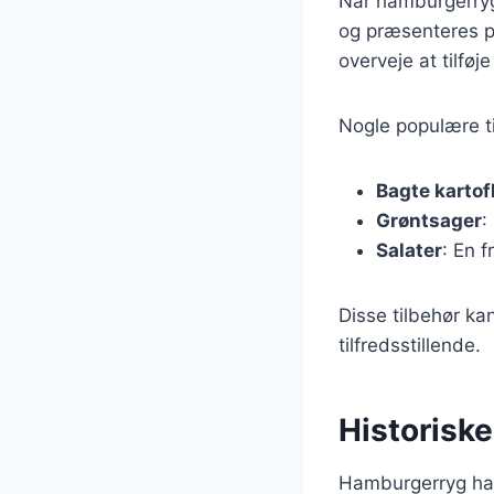
Når hamburgerrygg
og præsenteres på
overveje at tilføj
Nogle populære ti
Bagte kartof
Grøntsager
:
Salater
: En 
Disse tilbehør kan
tilfredsstillende.
Historisk
Hamburgerryg har 