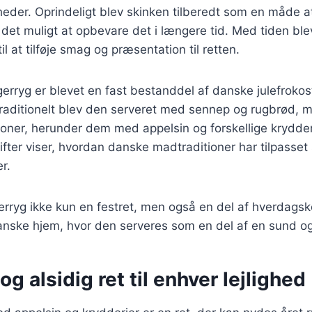
igheder. Oprindeligt blev skinken tilberedt som en måde 
e det muligt at opbevare det i længere tid. Med tiden ble
 at tilføje smag og præsentation til retten.
rryg er blevet en fast bestanddel af danske julefrokos
aditionelt blev den serveret med sennep og rugbrød, m
ioner, herunder dem med appelsin og forskellige krydde
rifter viser, hvordan danske madtraditioner har tilpasse
r.
erryg ikke kun en festret, men også en del af hverdags
nske hjem, hvor den serveres som en del af en sund og 
og alsidig ret til enhver lejlighed