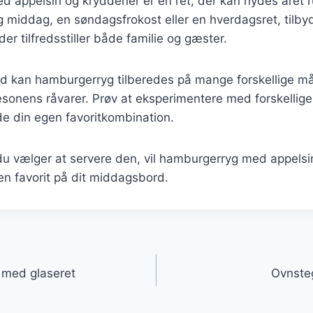
 appelsin og krydderier er en ret, der kan nydes året 
tlig middag, en søndagsfrokost eller en hverdagsret, tilb
er tilfredsstiller både familie og gæster.
ed kan hamburgerryg tilberedes på mange forskellige m
æsonens råvarer. Prøv at eksperimentere med forskellige
nde din egen favoritkombination.
u vælger at servere den, vil hamburgerryg med appelsi
 en favorit på dit middagsbord.
gation
 med glaseret
Ovnsteg