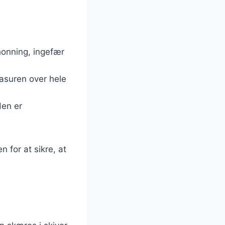
honning, ingefær
lasuren over hele
den er
 for at sikre, at