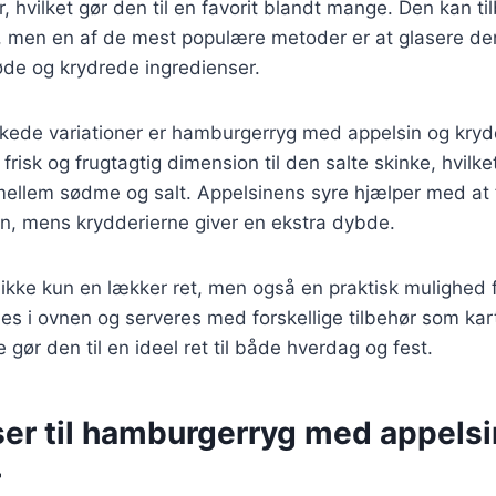
, hvilket gør den til en favorit blandt mange. Den kan t
r, men en af de mest populære metoder er at glasere d
øde og krydrede ingredienser.
skede variationer er hamburgerryg med appelsin og kryd
en frisk og frugtagtig dimension til den salte skinke, hvilk
mellem sødme og salt. Appelsinens syre hjælper med a
n, mens krydderierne giver en ekstra dybde.
kke kun en lækker ret, men også en praktisk mulighed f
es i ovnen og serveres med forskellige tilbehør som kart
te gør den til en ideel ret til både hverdag og fest.
ser til hamburgerryg med appelsi
r