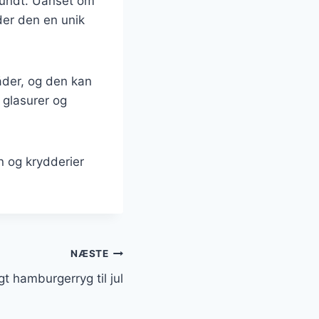
rundt. Uanset om
yder den en unik
åder, og den kan
 glasurer og
n og krydderier
NÆSTE
t hamburgerryg til jul