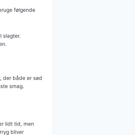
 bruge følgende
 slagter.
en.
, der både er sød
edste smag.
 lidt tid, men
rryg bliver