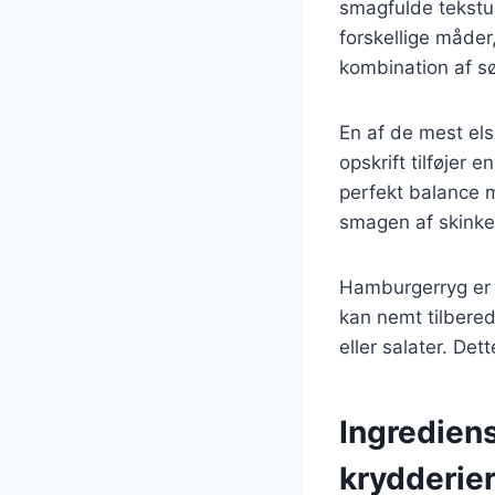
smagfulde tekstur
forskellige måde
kombination af s
En af de mest el
opskrift tilføjer 
perfekt balance 
smagen af skinke
Hamburgerryg er i
kan nemt tilbered
eller salater. Det
Ingredien
krydderie