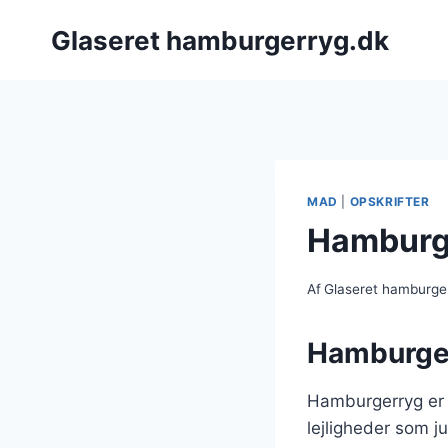
Fortsæt
Glaseret hamburgerryg.dk
til
indhold
MAD
|
OPSKRIFTER
Hamburge
Af
Glaseret hamburge
Hamburger
Hamburgerryg er e
lejligheder som j