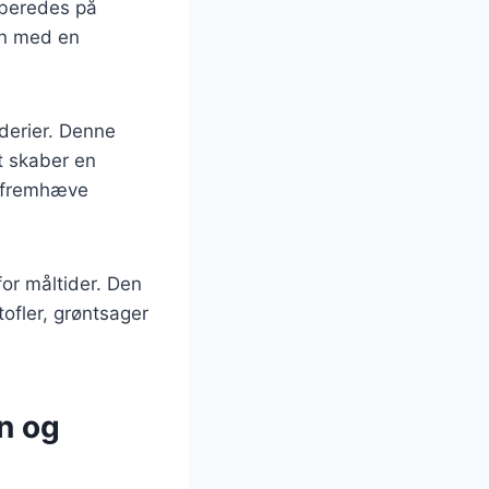
ilberedes på
en med en
derier. Denne
et skaber en
t fremhæve
or måltider. Den
ofler, grøntsager
n og