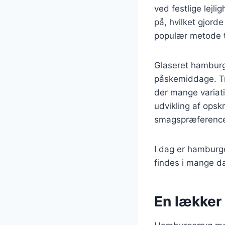
ved festlige lejl
på, hvilket gjord
populær metode til
Glaseret hamburge
påskemiddage. Tr
der mange variat
udvikling af opsk
smagspræference
I dag er hamburg
findes i mange da
En lækker 