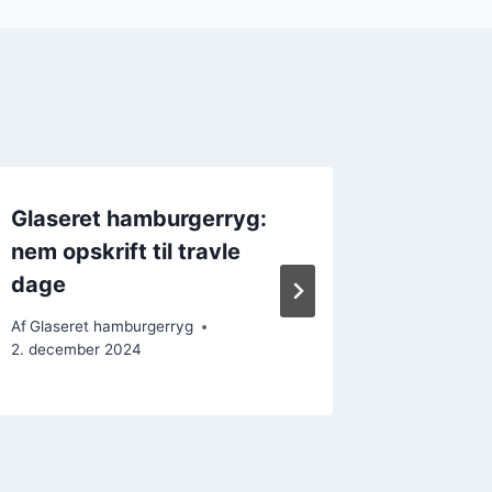
Glaseret hamburgerryg:
Hambur
nem opskrift til travle
og hon
dage
Af
Glasere
26. decem
Af
Glaseret hamburgerryg
2. december 2024