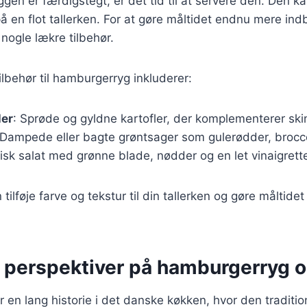
en er færdigstegt, er det tid til at servere den. Den ka
 en flot tallerken. For at gøre måltidet endnu mere in
e nogle lækre tilbehør.
lbehør til hamburgerryg inkluderer:
ler
: Sprøde og gyldne kartofler, der komplementerer sk
 Dampede eller bagte grøntsager som gulerødder, broccol
frisk salat med grønne blade, nødder og en let vinaigrett
 tilføje farve og tekstur til din tallerken og gøre måltide
e perspektiver på hamburgerryg o
en lang historie i det danske køkken, hvor den tradition