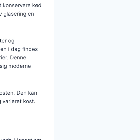
at konservere kød
v glasering en
ter og
en i dag findes
rier. Denne
t sig moderne
kosten. Den kan
varieret kost.