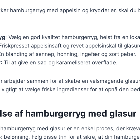
ækker hamburgerryg med appelsin og krydderier, skal du
yg
: Vælg en god kvalitet hamburgerryg, helst fra en lokal
 Friskpresset appelsinsaft og revet appelsinskal til glasur
En blanding af sennep, honning, ingefær og sort peber.
r
: Til at give en sød og karameliseret overflade.
er arbejder sammen for at skabe en velsmagende glasur
r vigtigt at vælge friske ingredienser for at opnå den b
lse af hamburgerryg med glasur
hamburgerryg med glasur er en enkel proces, der kræver
k belønning. Følg disse trin for at sikre, at din hamburge