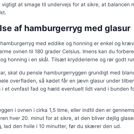
 vigtigt at smage til undervejs for at sikre, at balance
kt.
lse af hamburgerryg med glasur
 hamburgerryg med eddike og honning er enkel og kræve
arme ovnen til 180 grader Celsius. Imens kan du forber
og honning i en skål. Tilsæt krydderierne og rør godt ru
klar, skal du pensle hamburgerryggen grundigt med blan
hele overfladen, så kødet får en jævn glasur under tilb
 et ovnfast fad og hæld eventuelt lidt vand i bunden f
gen i ovnen i cirka 1,5 time, eller indtil den er gennem
en hver 20. minut for at sikre, at den bliver dejlig glas
, lad den hvile i 10 minutter, før du skærer den ud.