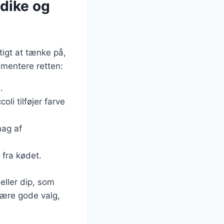
dike og
tigt at tænke på,
lementere retten:
.
li tilføjer farve
mag af
 fra kødet.
ller dip, som
være gode valg,