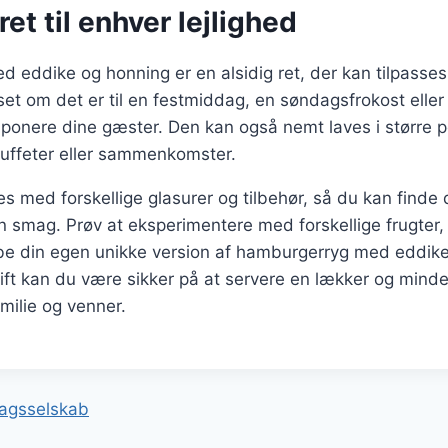
ret til enhver lejlighed
eddike og honning er en alsidig ret, der kan tilpasses t
et om det er til en festmiddag, en søndagsfrokost eller e
mponere dine gæster. Den kan også nemt laves i større po
 buffeter eller sammenkomster.
es med forskellige glasurer og tilbehør, så du kan finde
in smag. Prøv at eksperimentere med forskellige frugter,
abe din egen unikke version af hamburgerryg med eddik
ft kan du være sikker på at servere en lækker og minde
milie og venner.
gation
dagsselskab