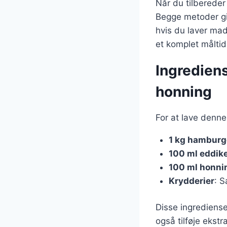
Når du tilbereder
Begge metoder giv
hvis du laver mad 
et komplet måltid
Ingredien
honning
For at lave denne
1 kg hamburg
100 ml eddik
100 ml honni
Krydderier
: S
Disse ingrediense
også tilføje ekstr