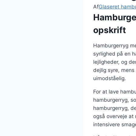
Af
Glaseret hamb
Hamburger
opskrift
Hamburgerryg med
syrlighed på en h
lejligheder, og d
dejlig syre, mens
uimodståelig.
For at lave hamb
hamburgerryg, som
hamburgerryg, der
også overveje at 
intensivere smag