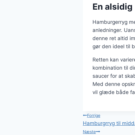
En alsidig 
Hamburgerryg med 
anledninger. Uans
denne ret altid i
gør den ideel til
Retten kan varier
kombination til d
saucer for at sk
Med denne opskri
vil glæde både fa
Indlægsnavi
Forrige
Hamburgrryg til mid
Næste