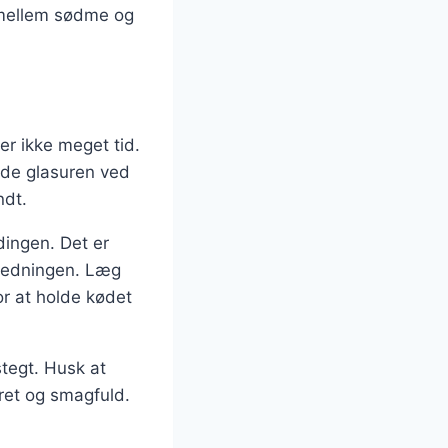
n mellem sødme og
r ikke meget tid.
ede glasuren ved
ndt.
dingen. Det er
eredningen. Læg
or at holde kødet
stegt. Husk at
eret og smagfuld.