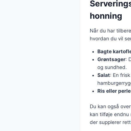
Servering
honning
Når du har tilber
hvordan du vil ser
Bagte kartofl
Grøntsager
: 
og sundhed.
Salat
: En fri
hamburgerryg
Ris eller perl
Du kan også over
kan tilføje endnu
der supplerer ret