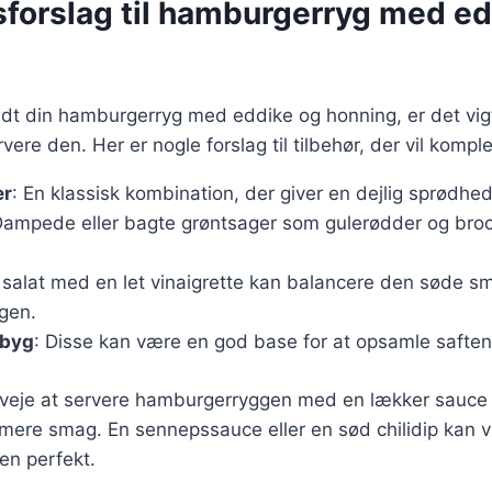
sforslag til hamburgerryg med ed
edt din hamburgerryg med eddike og honning, er det vig
vere den. Her er nogle forslag til tilbehør, der vil komp
er
: En klassisk kombination, der giver en dejlig sprødhed
Dampede eller bagte grøntsager som gulerødder og brocco
sk salat med en let vinaigrette kan balancere den søde s
gen.
ebyg
: Disse kan være en god base for at opsamle saften
veje at servere hamburgerryggen med en lækker sauce e
 mere smag. En sennepssauce eller en sød chilidip kan 
ten perfekt.