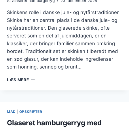
Af
Glaseret hamburgerryg
23. december 2024
Skinkens rolle i danske jule- og nytårstraditioner
Skinke har en central plads i de danske jule- og
nytårstraditioner. Den glaserede skinke, ofte
serveret som en del af julemiddagen, er en
klassiker, der bringer familier sammen omkring
bordet. Traditionelt set er skinken tilberedt med
en sød glasur, der kan indeholde ingredienser
som honning, sennep og brunt…
SKINKE
LÆS MERE
TIL
JUL
OG
NYTÅR
MAD
|
OPSKRIFTER
Glaseret hamburgerryg med