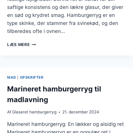
saftige konsistens og den lækre glasur, der giver
en sød og krydret smag. Hamburgerryg er en
type skinke, der stammer fra svinekød, og den
tilberedes ofte i ovnen…
OVNSTEGT
LÆS MERE
HAMBURGERRYG
TIL
PÅSKE
MAD
|
OPSKRIFTER
Marineret hamburgerryg til
madlavning
Af
Glaseret hamburgerryg
21. december 2024
Marineret hamburgerryg: En lækker og alsidig ret
Marineret hamburgerryg er en populær ret i