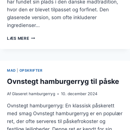
har fundet sin plads i den danske madtradition,
hvor den er blevet tilpasset og forfinet. Den
glaserede version, som ofte inkluderer
ingredienser…
HAMBURGRRYG
LÆS MERE
MED
STJERNEANIS,
ROSMARIN
OG
HVIDLØG
MAD
|
OPSKRIFTER
Ovnstegt hamburgerryg til påske
Af
Glaseret hamburgerryg
10. december 2024
Ovnstegt hamburgerryg: En klassisk påskerett
med smag Ovnstegt hamburgerryg er en populær
ret, der ofte serveres til påskefrokoster og
festlige lejligheder. Denne ret er kendt for sin