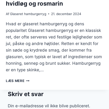
hvidløg og rosmarin
Af
Glaseret hamburgerryg
21. december 2024
Hvad er glaseret hamburgerryg og dens
popularitet Glaseret hamburgerryg er en klassisk
ret, der ofte serveres ved festlige lejligheder som
jul, påske og andre højtider. Retten er kendt for
sin søde og krydrede smag, der kommer fra
glasuren, som typisk er lavet af ingredienser som
honning, sennep og brunt sukker. Hamburgerryg
er en type skinke,…
GLASERET
LÆS MERE
HAMBURGERRYG
MED
Skriv et svar
HVIDLØG
OG
ROSMARIN
Din e-mailadresse vil ikke blive publiceret.