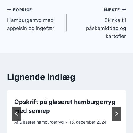
Indlægsnavigation
FORRIGE
NÆSTE
Hamburgerryg med
Skinke til
appelsin og ingefær
påskemiddag og
kartofler
Lignende indlæg
Opskrift på glaseret hamburgerryg
med sennep
Af
Glaseret hamburgerryg
16. december 2024