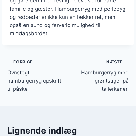
og gøre den til en festlig oplevelse for både
familie og gæster. Hamburgerryg med perlebyg
og rødbeder er ikke kun en lækker ret, men
også en sund og farverig mulighed til
middagsbordet.
Indlægsnavigation
FORRIGE
NÆSTE
Ovnstegt
Hamburgerryg med
hamburgerryg opskrift
grøntsager på
til påske
tallerkenen
Lignende indlæg