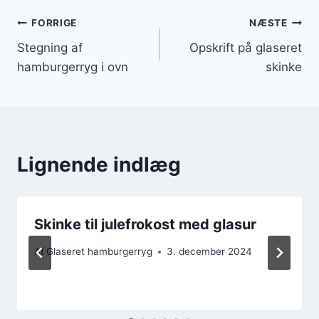
Indlægsnavigation
FORRIGE
NÆSTE
Stegning af
Opskrift på glaseret
hamburgerryg i ovn
skinke
Lignende indlæg
Skinke til julefrokost med glasur
Af
Glaseret hamburgerryg
3. december 2024