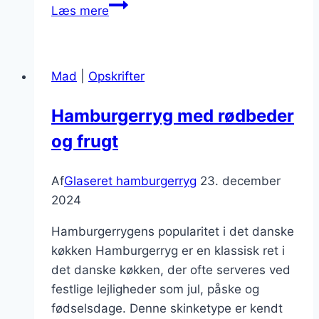
Glaseret
Læs mere
hamburgerryg
med
appelsin
Mad
|
Opskrifter
i
marinade
Hamburgerryg med rødbeder
og frugt
Af
Glaseret hamburgerryg
23. december
2024
Hamburgerrygens popularitet i det danske
køkken Hamburgerryg er en klassisk ret i
det danske køkken, der ofte serveres ved
festlige lejligheder som jul, påske og
fødselsdage. Denne skinketype er kendt