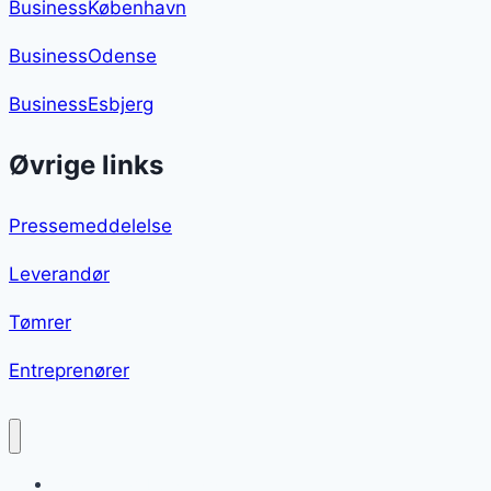
BusinessKøbenhavn
BusinessOdense
BusinessEsbjerg
Øvrige links
Pressemeddelelse
Leverandør
Tømrer
Entreprenører
Glaseret hamburgerryg