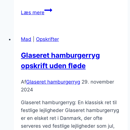
Hamburgerryg
Læs mere
med
frugt
og
Mad
|
Opskrifter
rosiner
Glaseret hamburgerryg
opskrift uden fløde
Af
Glaseret hamburgerryg
29. november
2024
Glaseret hamburgerryg: En klassisk ret til
festlige lejligheder Glaseret hamburgerryg
er en elsket ret i Danmark, der ofte
serveres ved festlige lejligheder som jul,