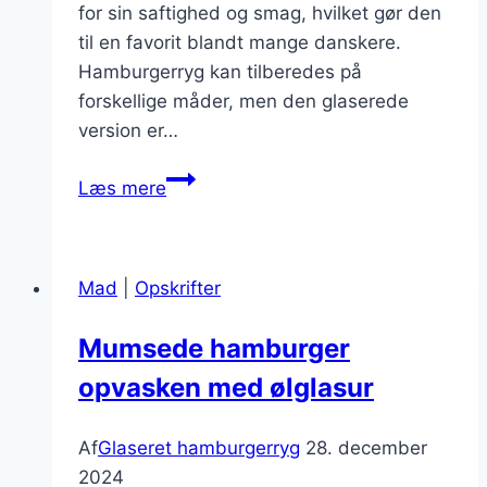
for sin saftighed og smag, hvilket gør den
til en favorit blandt mange danskere.
Hamburgerryg kan tilberedes på
forskellige måder, men den glaserede
version er…
Hamburgerryg
Læs mere
med
rødbeder
og
Mad
|
Opskrifter
frugt
Mumsede hamburger
opvasken med ølglasur
Af
Glaseret hamburgerryg
28. december
2024