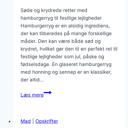
Søde og krydrede retter med
hamburgerryg til festlige lejligheder
Hamburgerryg er en alsidig ingrediens,
der kan tilberedes på mange forskellige
måder. Den kan være både sød og
krydret, hvilket gør den til en perfekt ret til
festlige lejligheder som jul, påske og
fødselsdage. En glaseret hamburgerryg
med honning og sennep er en klassiker,
der altid…
Søde
Læs mere
og
krydrede
retter
Mad
|
Opskrifter
med