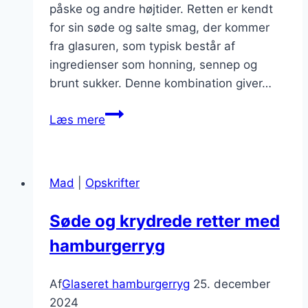
påske og andre højtider. Retten er kendt
for sin søde og salte smag, der kommer
fra glasuren, som typisk består af
ingredienser som honning, sennep og
brunt sukker. Denne kombination giver…
Glaseret
Læs mere
hamburgerryg
opskrift
uden
Mad
|
Opskrifter
fløde
Søde og krydrede retter med
hamburgerryg
Af
Glaseret hamburgerryg
25. december
2024