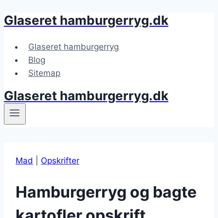
Glaseret hamburgerryg.dk
Fortsæt
til
indhold
Glaseret hamburgerryg
Blog
Sitemap
Glaseret hamburgerryg.dk
Mad
|
Opskrifter
Hamburgerryg og bagte
kartofler opskrift