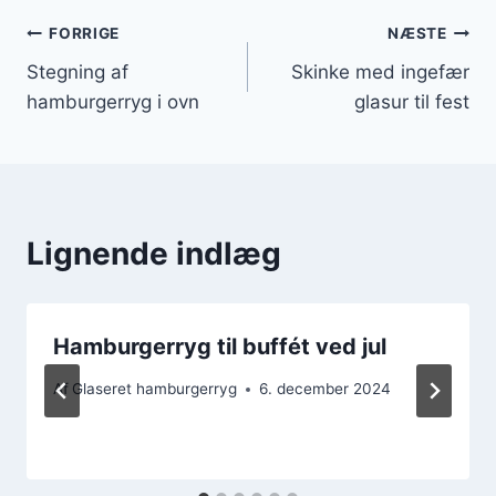
Indlægsnavigation
FORRIGE
NÆSTE
Stegning af
Skinke med ingefær
hamburgerryg i ovn
glasur til fest
Lignende indlæg
Hamburgerryg til buffét ved jul
Af
Glaseret hamburgerryg
6. december 2024