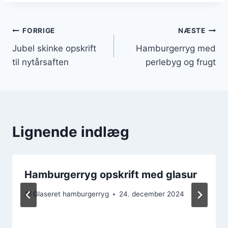
Indlægsnavigation
FORRIGE
NÆSTE
Jubel skinke opskrift
Hamburgerryg med
til nytårsaften
perlebyg og frugt
Lignende indlæg
Hamburgerryg opskrift med glasur
Af
Glaseret hamburgerryg
24. december 2024