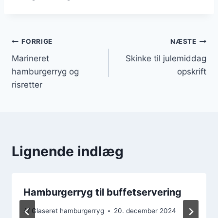
Indlægsnavigation
FORRIGE
NÆSTE
Marineret
Skinke til julemiddag
hamburgerryg og
opskrift
risretter
Lignende indlæg
Hamburgerryg til buffetservering
Af
Glaseret hamburgerryg
20. december 2024