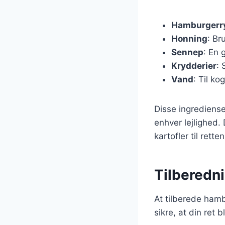
Hamburgerr
Honning
: Br
Sennep
: En 
Krydderier
: 
Vand
: Til k
Disse ingrediense
enhver lejlighed.
kartofler til rett
Tilberedn
At tilberede hamb
sikre, at din ret b