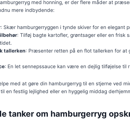
hamburgerryg med honning, er der flere måder at præse
endnu mere indbydende:
r
: Skær hamburgerryggen i tynde skiver for en elegant 
ilbehør
: Tilføj bagte kartofler, grøntsager eller en frisk s
idet.
 tallerken
: Præsenter retten på en flot tallerken for a
ce
: En let sennepssauce kan være en dejlig tilføjelse til 
ælpe med at gøre din hamburgerryg til en stjerne ved m
til en festlig lejlighed eller en hyggelig middag derhjem
de tanker om hamburgerryg opskr