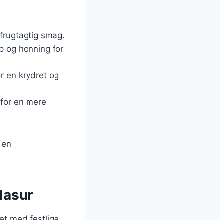
n frugtagtig smag.
p og honning for
or en krydret og
 for en mere
 en
lasur
et med festlige