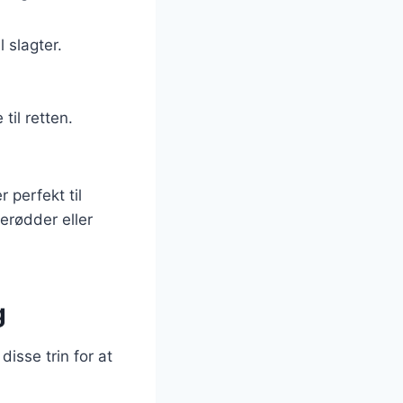
 slagter.
til retten.
 perfekt til
erødder eller
g
isse trin for at