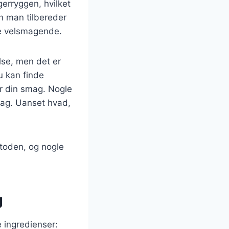
rryggen, hvilket
an man tilbereder
re velsmagende.
lse, men det er
u kan finde
er din smag. Nogle
mag. Uanset hvad,
etoden, og nogle
g
 ingredienser: