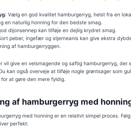
yg
: Vælg en god kvalitet hamburgerryg, helst fra en lokal
ug en naturlig honning for den bedste smag.
god dijonsennep kan tilføje en dejlig krydret smag.
Sort peber, ingefær og stjerneanis kan give ekstra dybde 
ogning af hamburgerryggen.
r vil give en velsmagende og saftig hamburgerryg, der er
 Du kan også overveje at tilføje nogle grøntsager som gul
en for at gøre den mere fyldig.
ing af hamburgerryg med honnin
urgerryg med honning er en relativt simpel proces. Følg d
liver perfekt: