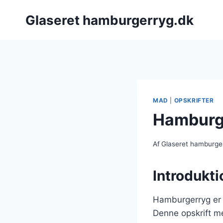
Fortsæt
Glaseret hamburgerryg.dk
til
indhold
MAD
|
OPSKRIFTER
Hamburge
Af
Glaseret hamburge
Introdukti
Hamburgerryg er en
Denne opskrift me