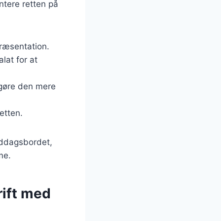
ntere retten på
præsentation.
alat for at
t gøre den mere
retten.
iddagsbordet,
me.
ift med