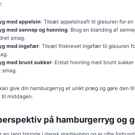
r:
g med appelsin
: Tilsæt appelsinsaft til glasuren for e
yg med sennep og honning
: Brug en blanding af senne
ydret smag.
yg med ingefær
: Tilsæt friskrevet ingefær til glasuren f
ag.
g med brunt sukker
: Erstat honning med brunt sukker
t smag.
 kan give din hamburgerryg et unikt præg og gøre den til
 til middagen.
 perspektiv på hamburgerryg og g
en lang historie i dansk madlavning og er ofte forbund