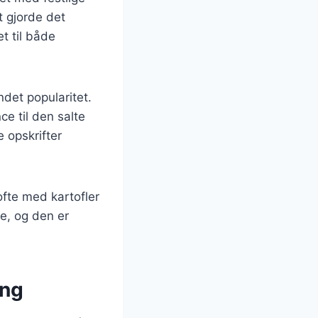
t gjorde det
t til både
ndet popularitet.
e til den salte
 opskrifter
fte med kartofler
ne, og den er
ing