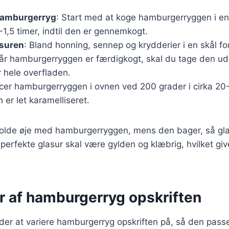
hamburgerryg
: Start med at koge hamburgerryggen i e
1-1,5 timer, indtil den er gennemkogt.
asuren
: Bland honning, sennep og krydderier i en skål for
Når hamburgerryggen er færdigkogt, skal du tage den ud
 hele overfladen.
acer hamburgerryggen i ovnen ved 200 grader i cirka 20
n er let karamelliseret.
t holde øje med hamburgerryggen, mens den bager, så gl
erfekte glasur skal være gylden og klæbrig, hvilket giv
r af hamburgerryg opskriften
r at variere hamburgerryg opskriften på, så den passer