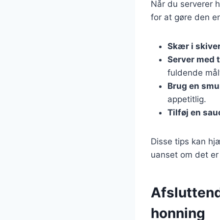
Når du serverer 
for at gøre den 
Skær i skive
Server med t
fuldende målt
Brug en smuk
appetitlig.
Tilføj en sau
Disse tips kan hj
uanset om det er 
Afslutten
honning