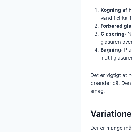
Kogning af 
vand i cirka 
Forbered gl
Glasering
: 
glasuren over
Bagning
: Pl
indtil glasure
Det er vigtigt a
brænder på. Den p
smag.
Variatione
Der er mange måde