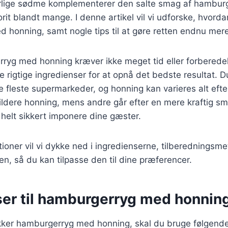
lige sødme komplementerer den salte smag af hamburge
orit blandt mange. I denne artikel vil vi udforske, hvord
 honning, samt nogle tips til at gøre retten endnu me
rryg med honning kræver ikke meget tid eller forberede
de rigtige ingredienser for at opnå det bedste resultat. D
 fleste supermarkeder, og honning kan varieres alt eft
ildere honning, mens andre går efter en mere kraftig s
t helt sikkert imponere dine gæster.
tioner vil vi dykke ned i ingredienserne, tilberedningsm
ten, så du kan tilpasse den til dine præferencer.
ser til hamburgerryg med honnin
ækker hamburgerryg med honning, skal du bruge følgende