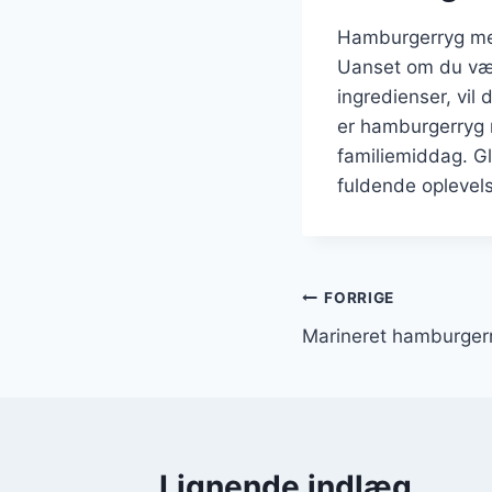
Hamburgerryg med 
Uanset om du vælg
ingredienser, vil
er hamburgerryg m
familiemiddag. G
fuldende oplevel
Indlægsnavi
FORRIGE
Marineret hamburger
Lignende indlæg