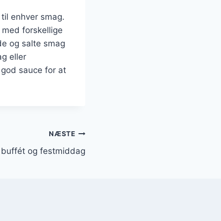
 til enhver smag.
 med forskellige
øde og salte smag
g eller
 god sauce for at
NÆSTE
 buffét og festmiddag