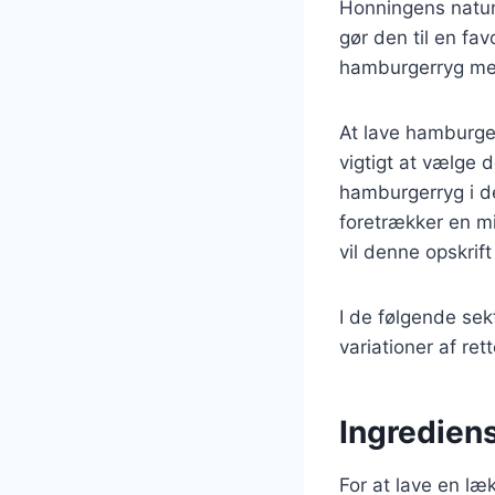
Honningens natur
gør den til en fav
hamburgerryg med
At lave hamburge
vigtigt at vælge 
hamburgerryg i de
foretrækker en m
vil denne opskrif
I de følgende sek
variationer af ret
Ingredien
For at lave en l