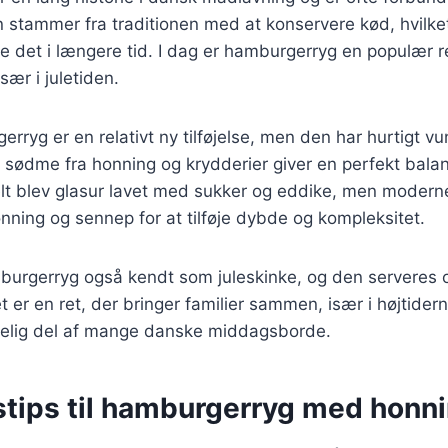
en stammer fra traditionen med at konservere kød, hvilke
e det i længere tid. I dag er hamburgerryg en populær re
sær i juletiden.
erryg er en relativt ny tilføjelse, men den har hurtigt vu
sødme fra honning og krydderier giver en perfekt balanc
elt blev glasur lavet med sukker og eddike, men moderne
onning og sennep for at tilføje dybde og kompleksitet.
burgerryg også kendt som juleskinke, og den serveres o
t er en ret, der bringer familier sammen, især i højtider
elig del af mange danske middagsborde.
stips til hamburgerryg med honn