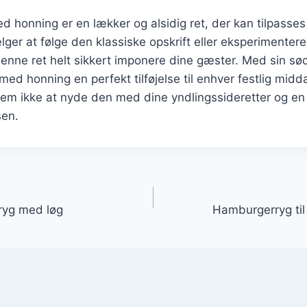
honning er en lækker og alsidig ret, der kan tilpasses
er at følge den klassiske opskrift eller eksperimentere
 denne ret helt sikkert imponere dine gæster. Med sin s
ed honning en perfekt tilføjelse til enhver festlig midda
lem ikke at nyde den med dine yndlingssideretter og en
sen.
gation
ryg med løg
Hamburgerryg til