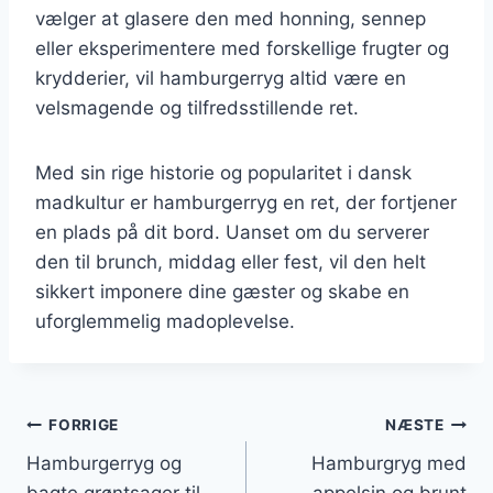
vælger at glasere den med honning, sennep
eller eksperimentere med forskellige frugter og
krydderier, vil hamburgerryg altid være en
velsmagende og tilfredsstillende ret.
Med sin rige historie og popularitet i dansk
madkultur er hamburgerryg en ret, der fortjener
en plads på dit bord. Uanset om du serverer
den til brunch, middag eller fest, vil den helt
sikkert imponere dine gæster og skabe en
uforglemmelig madoplevelse.
Indlægsnavigation
FORRIGE
NÆSTE
Hamburgerryg og
Hamburgryg med
bagte grøntsager til
appelsin og brunt