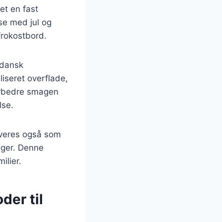
et en fast
se med jul og
frokostbord.
 dansk
iseret overflade,
 forbedre smagen
lse.
erveres også som
ager. Denne
ilier.
der til