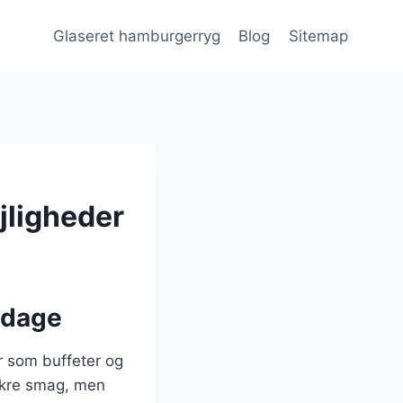
Glaseret hamburgerryg
Blog
Sitemap
ejligheder
ddage
er som buffeter og
ækre smag, men