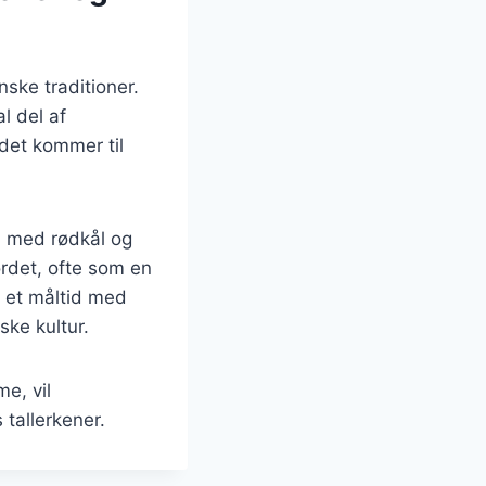
ske traditioner.
l del af
 det kommer til
n med rødkål og
ordet, ofte som en
e et måltid med
ke kultur.
e, vil
 tallerkener.