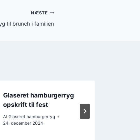
NÆSTE
 til brunch i familien
Glaseret hamburgerryg
Glasere
opskrift til fest
jul
Af
Glaseret hamburgerryg
Af
Glasere
24. december 2024
26. decem