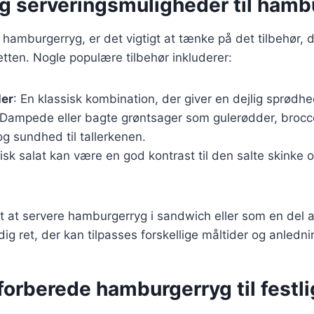
og serveringsmuligheder til hamb
hamburgerryg, er det vigtigt at tænke på det tilbehør, de
ten. Nogle populære tilbehør inkluderer:
ler
: En klassisk kombination, der giver en dejlig sprødhed
 Dampede eller bagte grøntsager som gulerødder, broccol
 og sundhed til tallerkenen.
risk salat kan være en god kontrast til den salte skinke o
t at servere hamburgerryg i sandwich eller som en del a
idig ret, der kan tilpasses forskellige måltider og anledni
t forberede hamburgerryg til festl