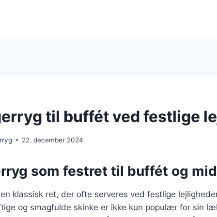
ryg til buffét ved festlige l
rryg
22. december 2024
ryg som festret til buffét og mi
n klassisk ret, der ofte serveres ved festlige lejlighed
tige og smagfulde skinke er ikke kun populær for sin l