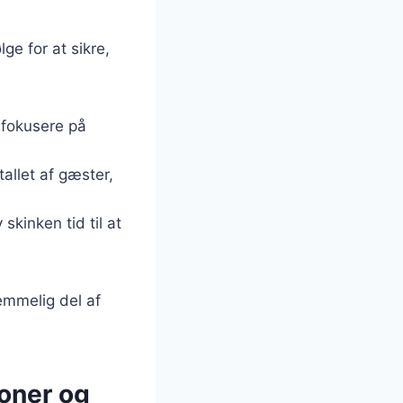
ge for at sikre,
n fokusere på
allet af gæster,
skinken tid til at
lemmelig del af
oner og