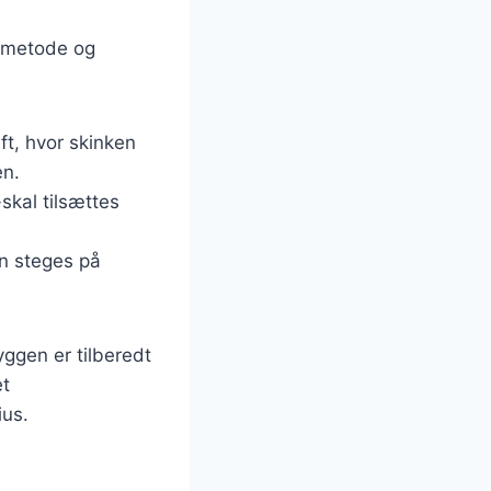
gsmetode og
ift, hvor skinken
en.
-skal tilsættes
en steges på
yggen er tilberedt
et
ius.