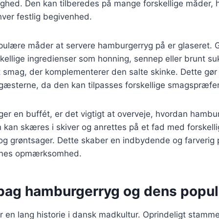
dighed. Den kan tilberedes på mange forskellige måder, hv
nhver festlig begivenhed.
pulære måder at servere hamburgerryg på er glaseret. 
kellige ingredienser som honning, sennep eller brunt sukk
t smag, der komplementerer den salte skinke. Dette gør
 gæsterne, da den kan tilpasses forskellige smagspræfe
er en buffét, er det vigtigt at overveje, hvordan hamb
kan skæres i skiver og anrettes på et fad med forskelli
r og grøntsager. Dette skaber en indbydende og farverig
ernes opmærksomhed.
 bag hamburgerryg og dens popul
en lang historie i dansk madkultur. Oprindeligt stammer