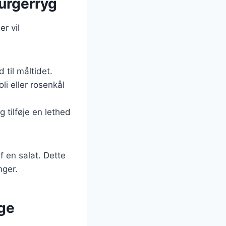
urgerryg
r vil
 til måltidet.
i eller rosenkål
g tilføje en lethed
f en salat. Dette
nger.
ige