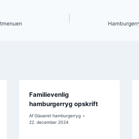
gation
estmenuen
Hamburgerryg
Familievenlig
hamburgerryg opskrift
Af
Glaseret hamburgerryg
22. december 2024