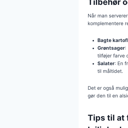
Tilbehør 
Når man serverer 
komplementere ret
Bagte kartof
Grøntsager
:
tilføjer farve
Salater
: En f
til måltidet.
Det er også mulig
gør den til en als
Tips til a