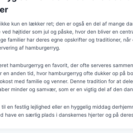
er
kke kun en lækker ret; den er også en del af mange dan
 ved højtider som jul og påske, hvor den bliver en centra
ge familier har deres egne opskrifter og traditioner, når
ervering af hamburgerryg.
aseret hamburgerryg en favorit, der ofte serveres samme
er en anden tid, hvor hamburgerryg ofte dukker op på b
frokost med familie og venner. Denne tradition for at del
ber minder og samvær, som er en vigtig del af den dans
til en festlig lejlighed eller en hyggelig middag derhjemm
d have en særlig plads i danskernes hjerter og på deres