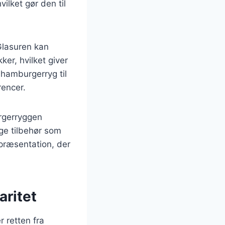
ilket gør den til
Glasuren kan
er, hvilket giver
 hamburgerryg til
rencer.
urgerryggen
ge tilbehør som
 præsentation, der
aritet
 retten fra