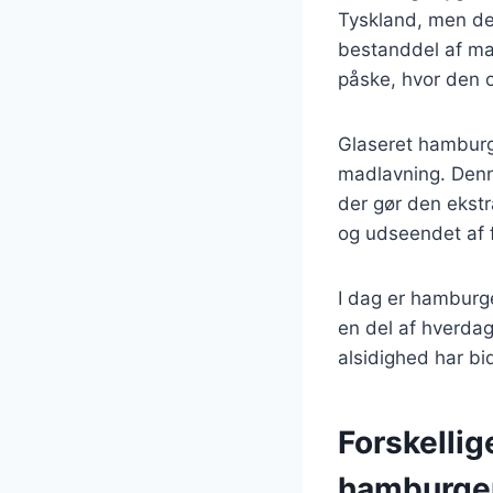
Tyskland, men den
bestanddel af man
påske, hvor den o
Glaseret hamburge
madlavning. Denn
der gør den ekstr
og udseendet af f
I dag er hamburge
en del af hverda
alsidighed har bi
Forskellig
hamburge