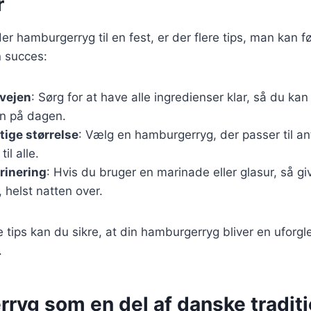
r
 hamburgerryg til en fest, er der flere tips, man kan føl
n succes:
rvejen
: Sørg for at have alle ingredienser klar, så du ka
en på dagen.
tige størrelse
: Vælg en hamburgerryg, der passer til ant
il alle.
arinering
: Hvis du bruger en marinade eller glasur, så giv 
helst natten over.
e tips kan du sikre, at din hamburgerryg bliver en uforg
.
ryg som en del af danske traditi