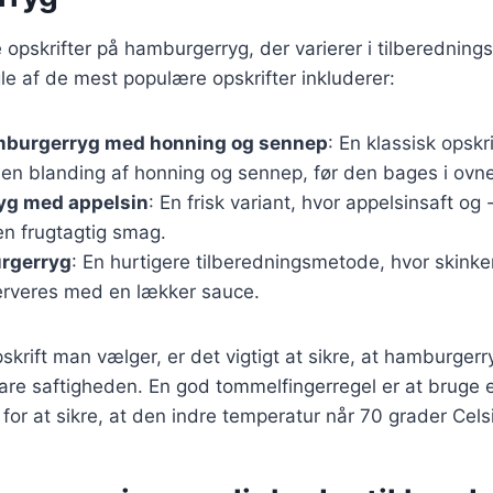
opskrifter på hamburgerryg, der varierer i tilberednin
le af de mest populære opskrifter inkluderer:
mburgerryg med honning og sennep
: En klassisk opskr
en blanding af honning og sennep, før den bages i ovn
g med appelsin
: En frisk variant, hvor appelsinsaft og 
en frugtagtig smag.
rgerryg
: En hurtigere tilberedningsmetode, hvor skink
rveres med en lækker sauce.
skrift man vælger, er det vigtigt at sikre, at hamburgerr
vare saftigheden. En god tommelfingerregel er at bruge 
or at sikre, at den indre temperatur når 70 grader Cels