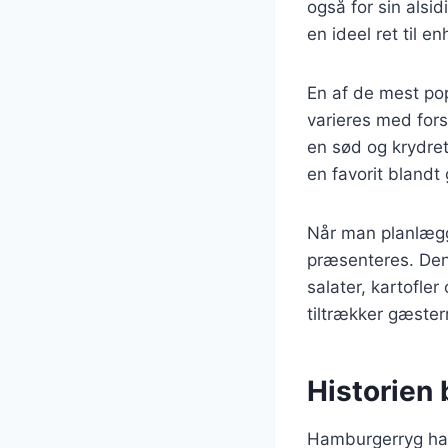
også for sin alsi
en ideel ret til e
En af de mest po
varieres med fors
en sød og krydre
en favorit blandt
Når man planlægg
præsenteres. Den 
salater, kartofle
tiltrækker gæst
Historien
Hamburgerryg har 