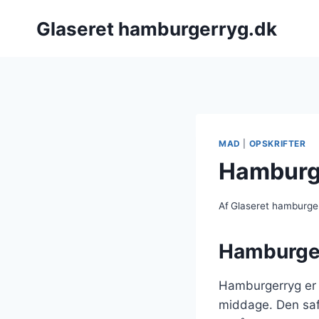
Fortsæt
Glaseret hamburgerryg.dk
til
indhold
MAD
|
OPSKRIFTER
Hamburger
Af
Glaseret hamburge
Hamburger
Hamburgerryg er e
middage. Den saf