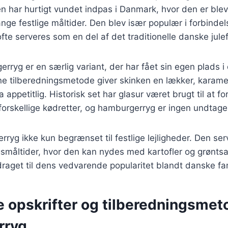
 har hurtigt vundet indpas i Danmark, hvor den er blev
ge festlige måltider. Den blev især populær i forbindel
fte serveres som en del af det traditionelle danske jule
rryg er en særlig variant, der har fået sin egen plads i
e tilberedningsmetode giver skinken en lækker, karamel
a appetitlig. Historisk set har glasur været brugt til at
orskellige kødretter, og hamburgerryg er ingen undtage
rryg ikke kun begrænset til festlige lejligheder. Den s
gsmåltider, hvor den kan nydes med kartofler og grønts
draget til dens vedvarende popularitet blandt danske fam
e opskrifter og tilberedningsmeto
rryg