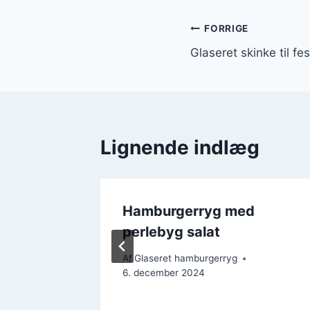
Indlægsnavi
FORRIGE
Glaseret skinke til f
Lignende indlæg
milien i
Hamburgerryg med
perlebyg salat
Af
Glaseret hamburgerryg
6. december 2024