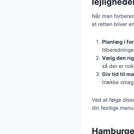
lejlighede
Når man forbereder
at retten bliver e
Planlæg i fo
tilberedning
Vælg den rig
så der er nok t
Giv tid til m
trække smag, 
Ved at følge diss
din festlige menu
Hamburger