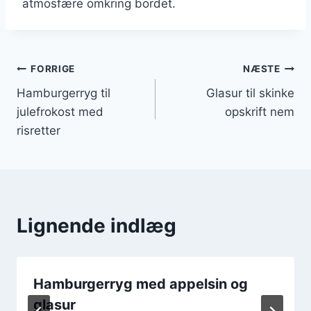
atmosfære omkring bordet.
Indlægsnavigation
FORRIGE
NÆSTE
Hamburgerryg til
Glasur til skinke
julefrokost med
opskrift nem
risretter
Lignende indlæg
Hamburgerryg med appelsin og
glasur