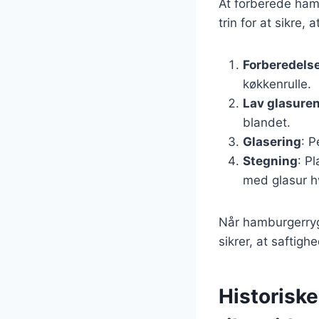
At forberede hamb
trin for at sikre,
Forberedelse
køkkenrulle.
Lav glasure
blandet.
Glasering
: 
Stegning
: P
med glasur h
Når hamburgerrygg
sikrer, at saftigh
Historiske