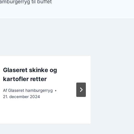
amburgerryg til buffét
Glaseret skinke og
Lækker
kartofler retter
hambur
Af
Glaseret hamburgerryg
Af
Glasere
21. december 2024
17. decemb