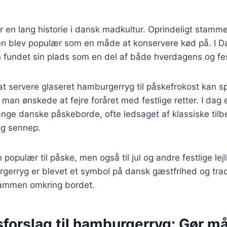
en lang historie i dansk madkultur. Oprindeligt stammer
en blev populær som en måde at konservere kød på. I 
fundet sin plads som en del af både hverdagens og fes
t servere glaseret hamburgerryg til påskefrokost kan spo
man ønskede at fejre foråret med festlige retter. I dag e
nge danske påskeborde, ofte ledsaget af klassiske til
 og sennep.
 populær til påske, men også til jul og andre festlige lej
gerryg er blevet et symbol på dansk gæstfrihed og trad
 sammen omkring bordet.
forslag til hamburgerryg: Gør må