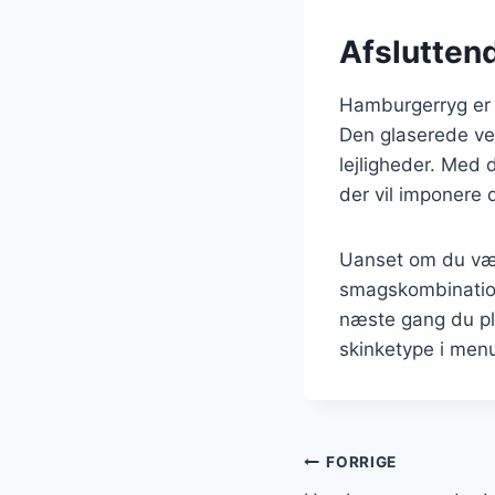
Afslutten
Hamburgerryg er e
Den glaserede ver
lejligheder. Med 
der vil imponere 
Uanset om du vælg
smagskombinatione
næste gang du pl
skinketype i men
Indlægsnavi
FORRIGE