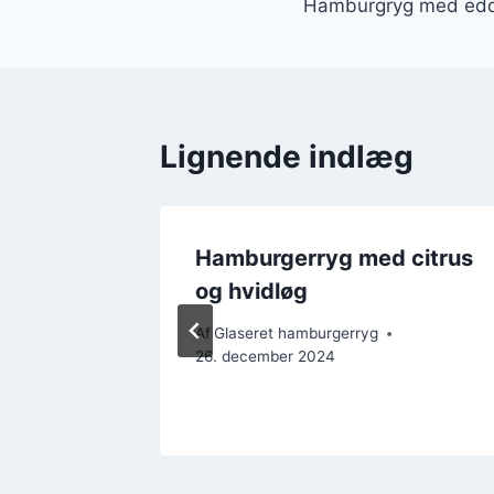
Hamburgryg med eddike
Lignende indlæg
rryg
Hamburgerryg med citrus
ning:
og hvidløg
ing
Af
Glaseret hamburgerryg
26. december 2024