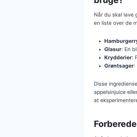
Når du skal lave 
en liste over de 
Hamburgerr
Glasur
: En b
Krydderier
: 
Grøntsager
:
Disse ingrediense
appelsinjuice elle
at eksperimentere
Forberedel