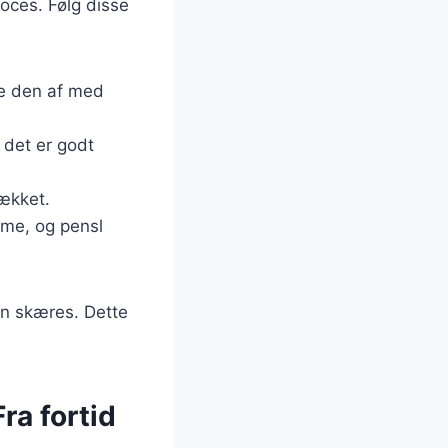
roces. Følg disse
re den af med
l det er godt
ækket.
ime, og pensl
en skæres. Dette
ra fortid