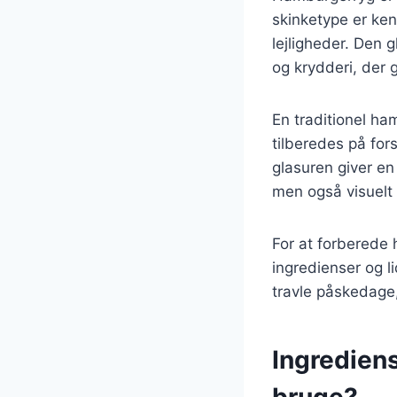
skinketype er kend
lejligheder. Den 
og krydderi, der 
En traditionel ha
tilberedes på for
glasuren giver en
men også visuelt t
For at forberede
ingredienser og lid
travle påskedage,
Ingrediens
bruge?