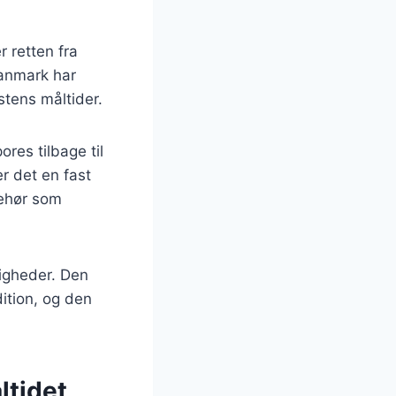
 retten fra
Danmark har
tens måltider.
res tilbage til
r det en fast
behør som
ligheder. Den
ition, og den
ltidet