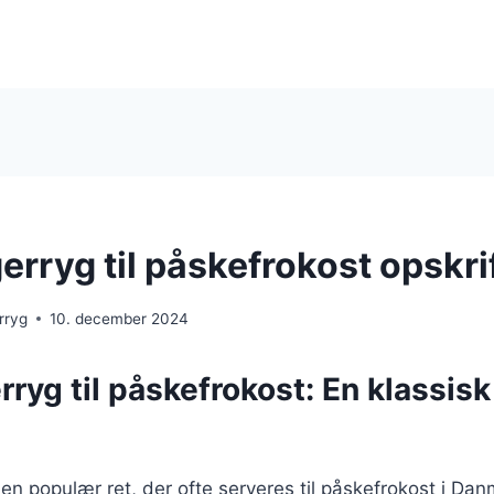
rryg til påskefrokost opskri
rryg
10. december 2024
yg til påskefrokost: En klassisk
n populær ret, der ofte serveres til påskefrokost i Da