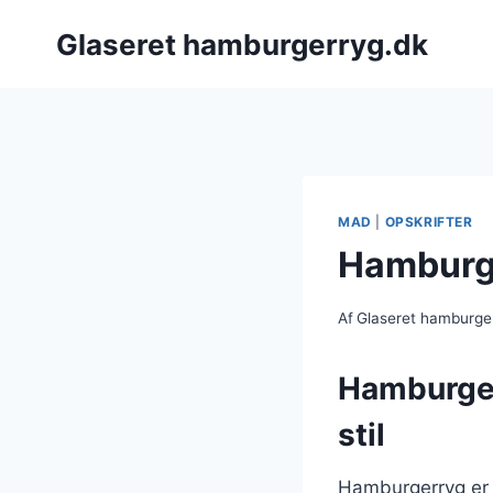
Fortsæt
Glaseret hamburgerryg.dk
til
indhold
MAD
|
OPSKRIFTER
Hamburge
Af
Glaseret hamburge
Hamburgerr
stil
Hamburgerryg er e