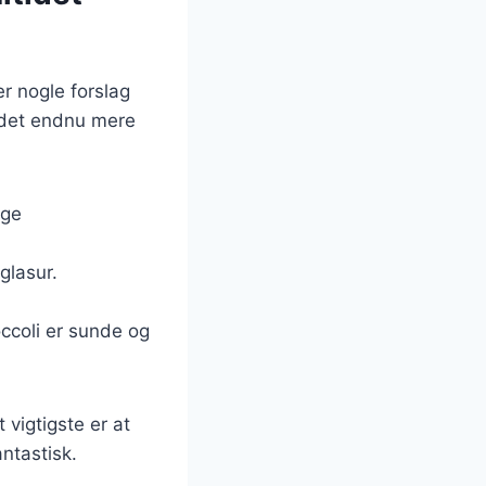
er nogle forslag
idet endnu mere
ige
glasur.
ccoli er sunde og
 vigtigste er at
ntastisk.