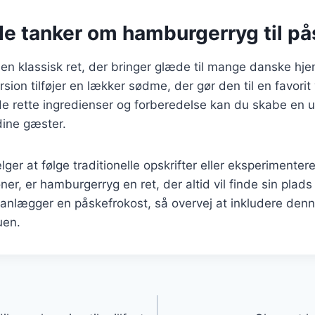
de tanker om hamburgerryg til på
n klassisk ret, der bringer glæde til mange danske hje
sion tilføjer en lækker sødme, der gør den til en favorit 
de rette ingredienser og forberedelse kan du skabe en u
dine gæster.
er at følge traditionelle opskrifter eller eksperimente
r, er hamburgerryg en ret, der altid vil finde sin plads
anlægger en påskefrokost, så overvej at inkludere den
uen.
gation