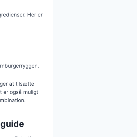
gredienser. Her er
amburgerryggen.
er at tilsætte
et er også muligt
ombination.
 guide