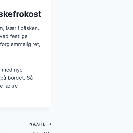
skefrokost
m, især i påsken.
ved festlige
forglemmelig ret,
re med nye
 på bordet. Så
ne lækre
NÆSTE