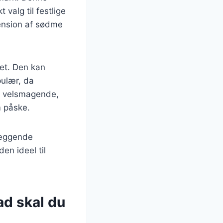
 valg til festlige
mension af sødme
get. Den kan
pulær, da
un velsmagende,
m påske.
læggende
den ideel til
ad skal du