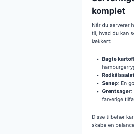
komplet
Når du serverer h
til, hvad du kan
lækkert:
Bagte kartof
hamburgerry
Rødkålssala
Senep
: En g
Grøntsager
:
farverige tilfø
Disse tilbehør ka
skabe en balance