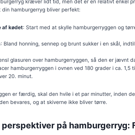
urgerryg kræver lidt tid, men det er en relativt enkel p
 at din hamburgerryg bliver perfekt:
 af kødet
: Start med at skylle hamburgerryggen og tør
n
: Bland honning, sennep og brunt sukker i en skål, indti
Pensl glasuren over hamburgerryggen, så den er jævnt d
lacer hamburgerryggen i ovnen ved 180 grader i ca. 1,5 t
ver 20. minut.
en er færdig, skal den hvile i et par minutter, inden d
eden bevares, og at skiverne ikke bliver tørre.
 perspektiver på hamburgerryg: F