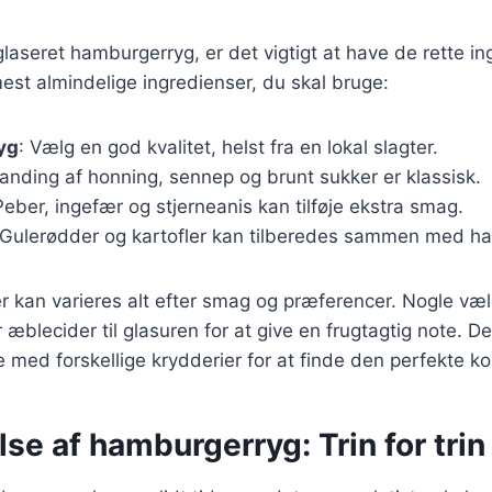
glaseret hamburgerryg, er det vigtigt at have de rette in
mest almindelige ingredienser, du skal bruge:
yg
: Vælg en god kvalitet, helst fra en lokal slagter.
landing af honning, sennep og brunt sukker er klassisk.
Peber, ingefær og stjerneanis kan tilføje ekstra smag.
 Gulerødder og kartofler kan tilberedes sammen med h
r kan varieres alt efter smag og præferencer. Nogle vælg
r æblecider til glasuren for at give en frugtagtig note. D
 med forskellige krydderier for at finde den perfekte k
se af hamburgerryg: Trin for trin