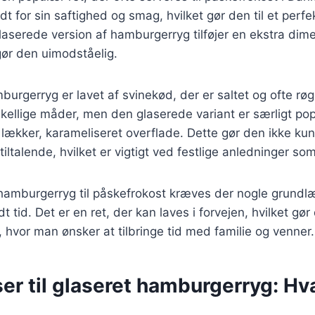
t for sin saftighed og smag, hvilket gør den til et perfekt
glaserede version af hamburgerryg tilføjer en ekstra di
gør den uimodståelig.
mburgerryg er lavet af svinekød, der er saltet og ofte rø
skellige måder, men den glaserede variant er særligt po
 lækker, karameliseret overflade. Dette gør den ikke k
iltalende, hvilket er vigtigt ved festlige anledninger so
 hamburgerryg til påskefrokost kræves der nogle grund
t tid. Det er en ret, der kan laves i forvejen, hvilket gør 
 hvor man ønsker at tilbringe tid med familie og venner.
er til glaseret hamburgerryg: Hv