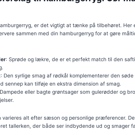
amburgerryg, er det vigtigt at tænke på tilbehøret. Her 
 servere sammen med din hamburgerryg for at gøre målt
ler
: Sprøde og lækre, de er et perfekt match til den saft
g.
t
: Den syrlige smag af rødkål komplementerer den søde 
od sennep kan tilføje en ekstra dimension af smag.
 Dampede eller bagte grøntsager som gulerødder og bro
jelser.
n varieres alt efter sæson og personlige præferencer. Det
ret tallerken, der både ser indbydende ud og smager fa