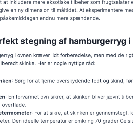
t at inkludere mere eksotiske tilbehør som frugtsalater 
n give en ny dimension til måltidet. At eksperimentere med
re påskemiddagen endnu mere spændende.
erfekt stegning af hamburgerryg i
rryg i ovnen kræver lidt forberedelse, men med de rigt
ilberedt skinke. Her er nogle nyttige råd:
inken
: Sørg for at fjerne overskydende fedt og skind, fø
en
: En forvarmet ovn sikrer, at skinken bliver jævnt tilbe
 overflade.
getermometer
: For at sikre, at skinken er gennemstegt, 
ter. Den ideelle temperatur er omkring 70 grader Celsi