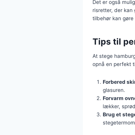
Det er også mulig
risretter, der ka
tilbehør kan gø
Tips til p
At stege hamburge
opnå en perfekt t
Forbered sk
glasuren.
Forvarm ovn
lækker, sprød
Brug et ste
stegetermome