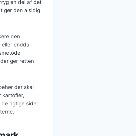
rryg en del af det
t gør den alsidig
sere den.
 eller endda
ngsmetode
der gør retten
behør der skal
kartofler,
de rigtige sider
terne.
nmark