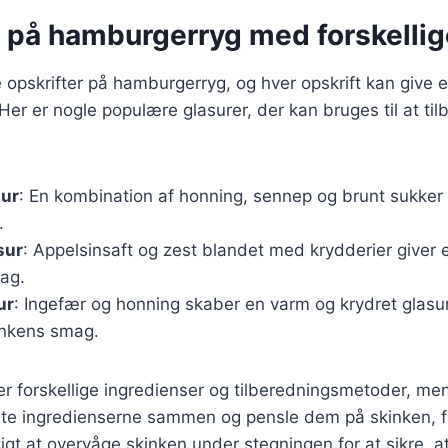
r på hamburgerryg med forskellig
opskrifter på hamburgerryg, og hver opskrift kan give e
er er nogle populære glasurer, der kan bruges til at til
ur
: En kombination af honning, sennep og brunt sukker
.
sur
: Appelsinsaft og zest blandet med krydderier giver e
mag.
ur
: Ingefær og honning skaber en varm og krydret glasur
kinkens smag.
r forskellige ingredienser og tilberedningsmetoder, men
elte ingredienserne sammen og pensle dem på skinken, f
tigt at overvåge skinken under stegningen for at sikre, a