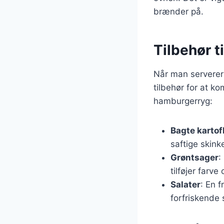
brænder på.
Tilbehør 
Når man serverer 
tilbehør for at ko
hamburgerryg:
Bagte kartof
saftige skink
Grøntsager
:
tilføjer farve
Salater
: En 
forfriskende s