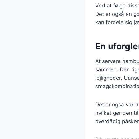
Ved at følge diss
Det er også en go
kan fordele sig j
En uforgl
At servere hambur
sammen. Den rige s
lejligheder. Uans
smagskombination
Det er også værd
hvilket gør den ti
overdådig påskem