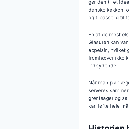
gør den til et ide
danske køkken, og
og tilpasselig til
En af de mest el
Glasuren kan vari
appelsin, hvilket
fremhæver ikke k
indbydende.
Når man planlægge
serveres sammen m
grøntsager og sal
kan løfte hele må
Historien