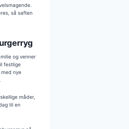
g velsmagende.
æres, så saften
urgerryg
amilie og venner
l festlige
er med nye
.
skellige måder,
dag til en