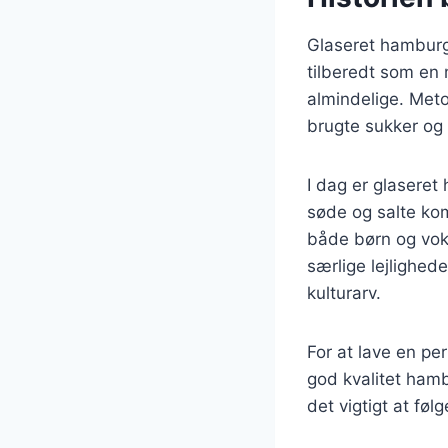
Glaseret hamburge
tilberedt som en 
almindelige. Meto
brugte sukker og
I dag er glasere
søde og salte kom
både børn og voks
særlige lejlighed
kulturarv.
For at lave en pe
god kvalitet hamb
det vigtigt at fø