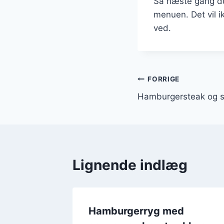
Så næste gang du
menuen. Det vil i
ved.
Indlægsnavi
FORRIGE
Hamburgersteak og s
Lignende indlæg
ryg til
Hamburgerryg med