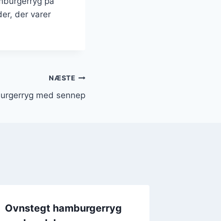
amburgerryg på
er, der varer
NÆSTE
urgerryg med sennep
Ovnstegt hamburgerryg
Hambur