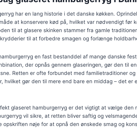
rryg har en lang historie i det danske køkken. Oprindel
måde at konservere kød på, hvilket var nødvendigt før 
den til at glasere skinken stammer fra gamle traditione
 krydderier til at forbedre smagen og forlænge holdbar
t hamburgerryg en fast bestanddel af mange danske fest
bination, der opnås gennem glaseringen, gør den til en 
ne. Retten er ofte forbundet med familietraditioner og
er, hvilket gør den til mere end bare en middag – det er 
rfekt glaseret hamburgerryg er det vigtigt at vælge den r
urgerryg vil sikre, at retten bliver saftig og velsmagend
lge opskriften nøje for at opnå den ønskede smag og kons