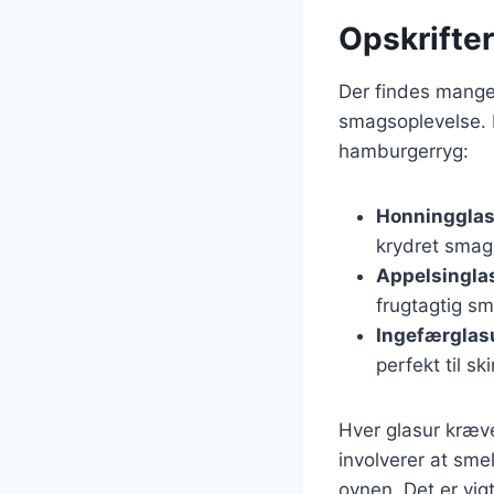
Opskrifte
Der findes mange 
smagsoplevelse. H
hamburgerryg:
Honningglas
krydret smag
Appelsingla
frugtagtig s
Ingefærglas
perfekt til s
Hver glasur kræve
involverer at sm
ovnen. Det er vig