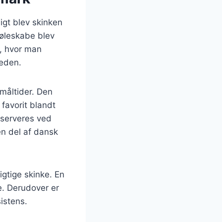
igt blev skinken
køleskabe blev
r, hvor man
heden.
måltider. Den
favorit blandt
 serveres ved
en del af dansk
igtige skinke. En
e. Derudover er
istens.