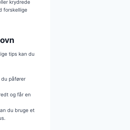
eller krydrede
 forskellige
 ovn
ige tips kan du
r du påfører
redt og får en
kan du bruge et
us.