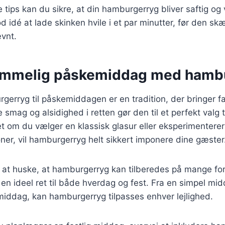
e tips kan du sikre, at din hamburgerryg bliver saftig o
d idé at lade skinken hvile i et par minutter, før den sk
ævnt.
emmelig påskemiddag med hamb
gerryg til påskemiddagen er en tradition, der bringer f
mag og alsidighed i retten gør den til et perfekt valg ti
et om du vælger en klassisk glasur eller eksperimenter
er, vil hamburgerryg helt sikkert imponere dine gæster
 at huske, at hamburgerryg kan tilberedes på mange for
l en ideel ret til både hverdag og fest. Fra en simpel mid
iddag, kan hamburgerryg tilpasses enhver lejlighed.