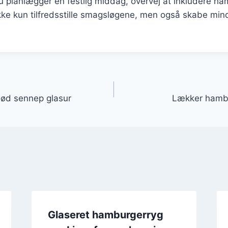
 planlægger en festlig middag, overvej at inkludere h
kke kun tilfredsstille smagsløgene, men også skabe mind
gation
ød sennep glasur
Lækker hamb
Glaseret hamburgerryg