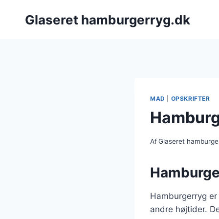
Fortsæt
Glaseret hamburgerryg.dk
til
indhold
MAD
|
OPSKRIFTER
Hamburge
Af
Glaseret hamburge
Hamburger
Hamburgerryg er e
andre højtider. D