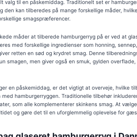
elt valg til en påskemiddag. Traditionelt set er hamburge
 den kan tilberedes på mange forskellige måder, hvilke
 forskellige smagspræferencer.
skede måder at tilberede hamburgerryg på er ved at gla
eres med forskellige ingredienser som honning, sennep,
 giver retten en sød og krydret smag. Denne tilberedni
un smagen, men giver også en smuk, gylden overflade, 
r en påskemiddag, er det vigtigt at overveje, hvilke til
ed hamburgerryggen. Traditionelle tilbehør inkluderer 
ater, som alle komplementerer skinkens smag. At vælge 
ltidet og gøre det til en uforglemmelig oplevelse for gæs
 bag glaseret hamburgerryg i Da