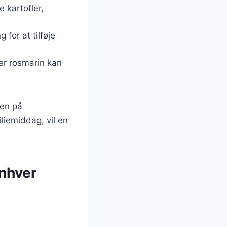
 kartofler,
 for at tilføje
ler rosmarin kan
nen på
liemiddag, vil en
enhver