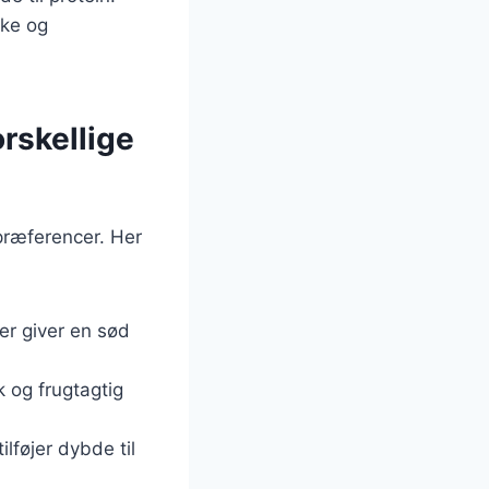
kke og
orskellige
spræferencer. Her
er giver en sød
k og frugtagtig
ilføjer dybde til