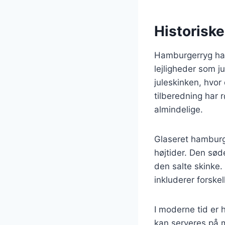
Historisk
Hamburgerryg har 
lejligheder som j
juleskinken, hvor
tilberedning har 
almindelige.
Glaseret hamburg
højtider. Den søde
den salte skinke.
inkluderer forskel
I moderne tid er
kan serveres på m