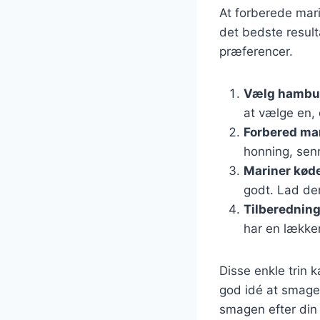
At forberede mari
det bedste result
præferencer.
Vælg hambu
at vælge en, 
Forbered ma
honning, senn
Mariner kød
godt. Lad den
Tilberednin
har en lækker
Disse enkle trin k
god idé at smage 
smagen efter din