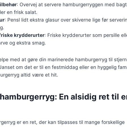
ilbehør
: Overvej at servere hamburgerryggen med bagte
er en frisk salat.
ur
: Pensl lidt ekstra glasur over skiverne lige før servering
g.
riske krydderurter
: Friske krydderurter som persille el
farve og ekstra smag.
ælpe med at gøre din marinerede hamburgerryg til stjer
nset om det er til en festmiddag eller en hyggelig fami
urgerryg altid være et hit.
hamburgerryg: En alsidig ret til 
erryg er en ret, der kan tilpasses til mange forskellige