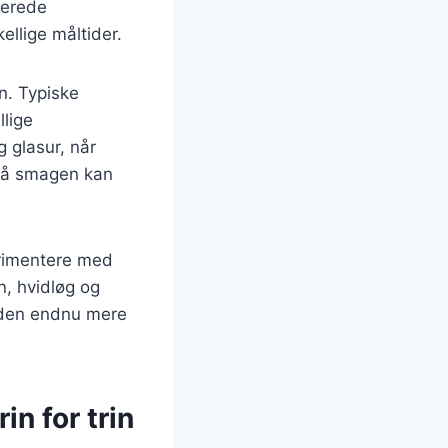
nerede
ellige måltider.
n. Typiske
llige
g glasur, når
, så smagen kan
erimentere med
n, hvidløg og
e den endnu mere
n for trin