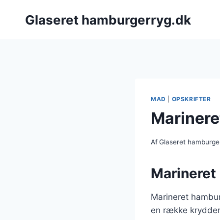
Fortsæt
Glaseret hamburgerryg.dk
til
indhold
MAD
|
OPSKRIFTER
Marinere
Af
Glaseret hamburge
Marineret 
Marineret hambur
en række krydderi