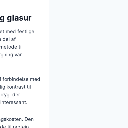
g glasur
et med festlige
 del af
metode til
ygning var
i forbindelse med
g kontrast til
rryg, der
 interessant.
agskosten. Den
e til protein.