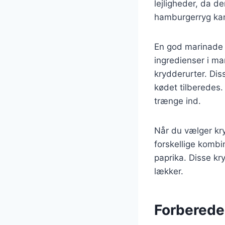
lejligheder, da d
hamburgerryg kan s
En god marinade 
ingredienser i ma
krydderurter. Dis
kødet tilberedes. 
trænge ind.
Når du vælger kr
forskellige kombi
paprika. Disse kr
lækker.
Forberedel