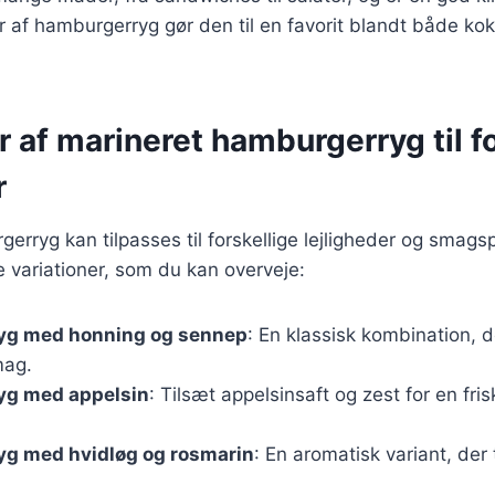
r af hamburgerryg gør den til en favorit blandt både ko
r af marineret hamburgerryg til f
r
erryg kan tilpasses til forskellige lejligheder og smag
 variationer, som du kan overveje:
yg med honning og sennep
: En klassisk kombination, d
mag.
g med appelsin
: Tilsæt appelsinsaft og zest for en fris
g med hvidløg og rosmarin
: En aromatisk variant, der t