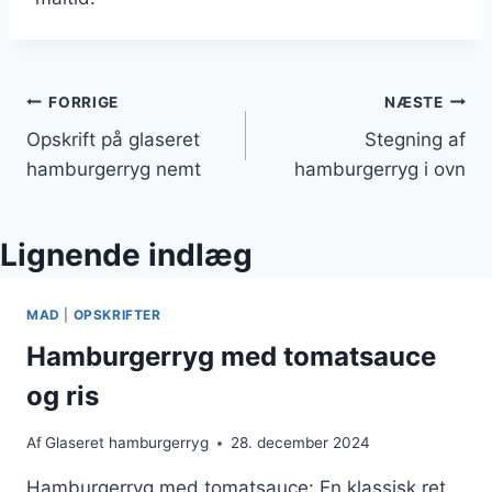
Indlægsnavigation
FORRIGE
NÆSTE
Opskrift på glaseret
Stegning af
hamburgerryg nemt
hamburgerryg i ovn
Lignende indlæg
MAD
|
OPSKRIFTER
Hamburgerryg med tomatsauce
og ris
Af
Glaseret hamburgerryg
28. december 2024
Hamburgerryg med tomatsauce: En klassisk ret