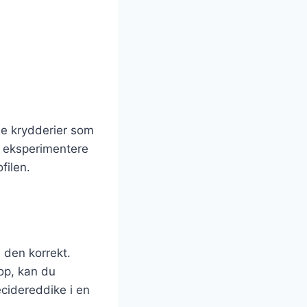
øje krydderier som
at eksperimentere
filen.
 den korrekt.
op, kan du
cidereddike i en