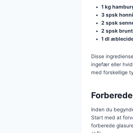
1 kg hambur
3 spsk honn
2 spsk senn
2 spsk brunt
1 dl æblecid
Disse ingrediense
ingefær eller hvid
med forskellige 
Forberede
Inden du begynder
Start med at forv
forberede glasur