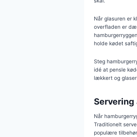
skål.
Når glasuren er k
overfladen er dæk
hamburgerryggen i
holde kødet safti
Steg hamburgerryg
idé at pensle kød
lækkert og glaser
Servering
Når hamburgerryg
Traditionelt serv
populære tilbehør