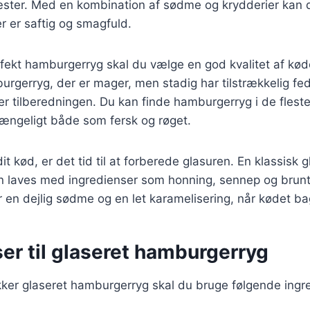
ster. Med en kombination af sødme og krydderier kan d
 er saftig og smagfuld.
rfekt hamburgerryg skal du vælge en god kvalitet af kødet
rgerryg, der er mager, men stadig har tilstrækkelig fedt
er tilberedningen. Du kan finde hamburgerryg i de fles
lgængeligt både som fersk og røget.
it kød, er det tid til at forberede glasuren. En klassisk gl
 laves med ingredienser som honning, sennep og brunt
r en dejlig sødme og en let karamelisering, når kødet ba
er til glaseret hamburgerryg
kker glaseret hamburgerryg skal du bruge følgende ingr