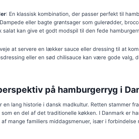
ler
: En klassisk kombination, der passer perfekt til ham
 Dampede eller bagte grøntsager som gulerødder, broccol
sk salat kan give et godt modspil til den fede hamburger
eje at servere en lækker sauce eller dressing til at k
sdressing eller en sød chilisauce kan være gode valg, der
 perspektiv på hamburgerryg i D
en lang historie i dansk madkultur. Retten stammer fra
som en del af det traditionelle køkken. I Danmark er h
l af mange familiers middagsmenuer, især i forbindelse