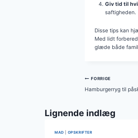
Giv tid til hv
saftigheden.
Disse tips kan hj
Med lidt forbered
glæde både famil
Indlægsnavi
FORRIGE
Hamburgerryg til på
Lignende indlæg
MAD
|
OPSKRIFTER