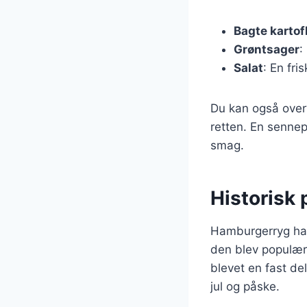
Bagte kartof
Grøntsager
:
Salat
: En fri
Du kan også overv
retten. En sennep
smag.
Historisk
Hamburgerryg har 
den blev populær 
blevet en fast de
jul og påske.