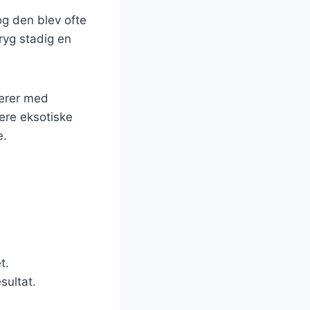
og den blev ofte
ryg stadig en
terer med
mere eksotiske
e.
t.
sultat.