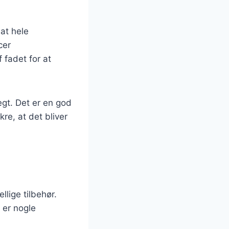
at hele
cer
 fadet for at
egt. Det er en god
re, at det bliver
lige tilbehør.
 er nogle