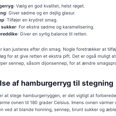
gerryg
: Vælg en god kvalitet, helst røget.
ing
: Giver sødme og en dejlig glasur.
ep
: Tilføjer en krydret smag.
 sukker
: For ekstra sødme og karamelisering.
ereddike
: Giver en syrlig balance til retten.
r kan justeres efter din smag. Nogle foretrækker at tilf
løg for at give retten et ekstra pift. Det er også muligt 
typer sennep, såsom dijonsennep, for at ændre smagspro
lse af hamburgerryg til stegning
 at stege hamburgerryggen, er det vigtigt at forberede
arme ovnen til 180 grader Celsius. Imens ovnen varmer 
en ved at blande honning, sennep, brunt sukker og æble