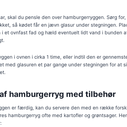
lar, skal du pensle den over hamburgerryggen. Sørg for, 
ket, så kødet får en jævn glasur under stegningen. Pla
 et ovnfast fad og hæld eventuelt lidt vand i bunden af
gt.
gen i ovnen i cirka 1 time, eller indtil den er gennemst
et med glasuren et par gange under stegningen for at sik
et.
 af hamburgerryg med tilbehør
gen er færdig, kan du servere den med en række forskel
eres hamburgerryg ofte med kartofler og grøntsager. Her
: