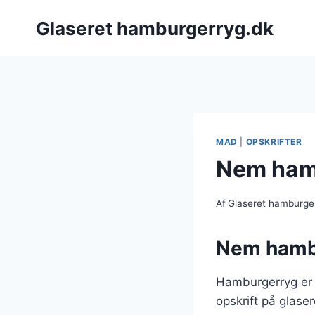
Fortsæt
Glaseret hamburgerryg.dk
til
indhold
MAD
|
OPSKRIFTER
Nem hamb
Af
Glaseret hamburge
Nem hambu
Hamburgerryg er e
opskrift på glase