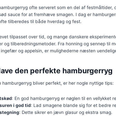
 hamburgerryg ofte serveret som en del af festmåltider, 
sød sauce for at fremhæve smagen. I dag er hamburger
ofte tilberedes til både hverdag og fest.
levet tilpasset over tid, og mange danskere eksperimen
rer og tilberedningsmetoder. Fra honning og sennep til 
 ingefær og appelsin, er mulighederne næsten uendelig
t lave den perfekte hamburgerryg
in hamburgerryg bliver perfekt, er her nogle nyttige tips:
etskød
: En god hamburgerryg er nøglen til en vellykket re
suren i god tid
: Lad smagene blande sig for et bedre re
 stegning
: Dette sikrer en jævn glasur og ekstra smag.