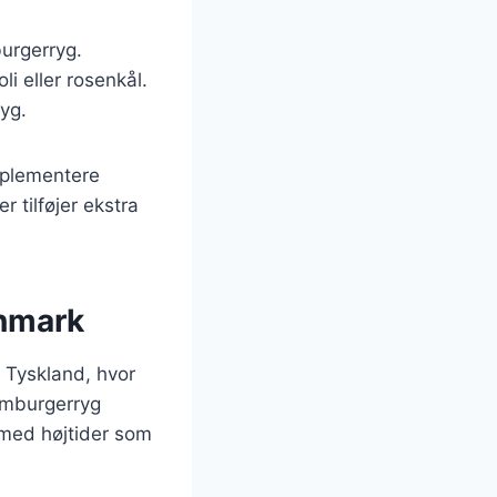
burgerryg.
i eller rosenkål.
ryg.
omplementere
 tilføjer ekstra
anmark
 Tyskland, hvor
amburgerryg
 med højtider som