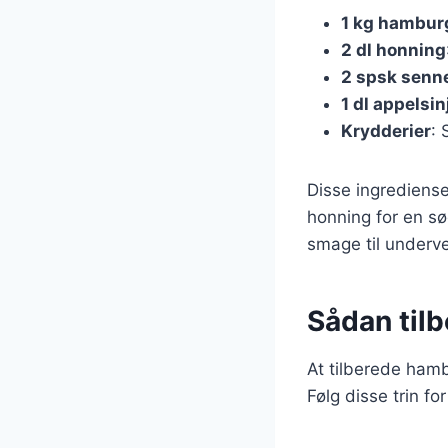
1 kg hambur
2 dl honning
2 spsk senn
1 dl appelsin
Krydderier
: 
Disse ingrediense
honning for en sø
smage til underve
Sådan til
At tilberede hamb
Følg disse trin fo