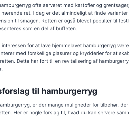
 hamburgerryg ofte serveret med kartofler og grøntsager,
g nærende ret. I dag er det almindeligt at finde variante
ension til smagen. Retten er også blevet populær til festl
æsenteres som en del af buffeten.
r interessen for at lave hjemmelavet hamburgerryg være
terer med forskellige glasurer og krydderier for at sk
retten. Dette har ført til en revitalisering af hamburger
r.
forslag til hamburgerryg
amburgerryg, er der mange muligheder for tilbehør, der
tten. Her er nogle forslag til, hvad du kan servere sa