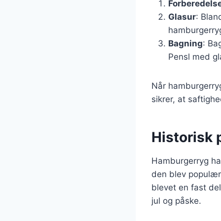
Forberedels
Glasur
: Blan
hamburgerry
Bagning
: Ba
Pensl med gla
Når hamburgerrygg
sikrer, at saftigh
Historisk
Hamburgerryg har 
den blev populær 
blevet en fast de
jul og påske.