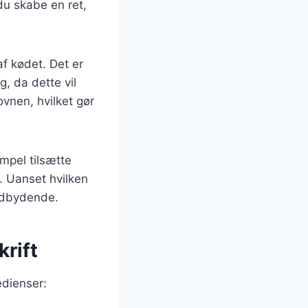
u skabe en ret,
f kødet. Det er
, da dette vil
ovnen, hvilket gør
mpel tilsætte
g. Uanset hvilken
indbydende.
krift
edienser: