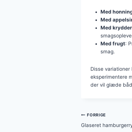
Med honning
Med appelsi
Med krydder
smagsopleve
Med frugt
: P
smag.
Disse variationer
eksperimentere m
der vil glæde båd
Indlægsnavi
FORRIGE
Glaseret hamburgerr