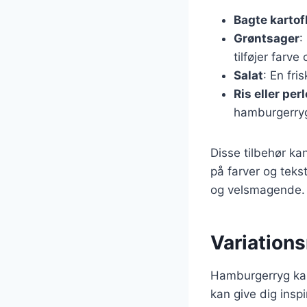
Bagte kartof
Grøntsager
:
tilføjer farv
Salat
: En fri
Ris eller per
hamburgerry
Disse tilbehør ka
på farver og tek
og velsmagende.
Variation
Hamburgerryg kan 
kan give dig insp