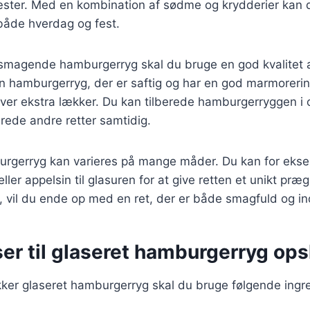
ster. Med en kombination af sødme og krydderier kan d
l både hverdag og fest.
lsmagende hamburgerryg skal du bruge en god kvalitet a
en hamburgerryg, der er saftig og har en god marmorering
bliver ekstra lækker. Du kan tilberede hamburgerryggen i 
rede andre retter samtidig.
urgerryg kan varieres på mange måder. Du kan for ekse
ler appelsin til glasuren for at give retten et unikt præ
r, vil du ende op med en ret, der er både smagfuld og 
er til glaseret hamburgerryg ops
kker glaseret hamburgerryg skal du bruge følgende ingr