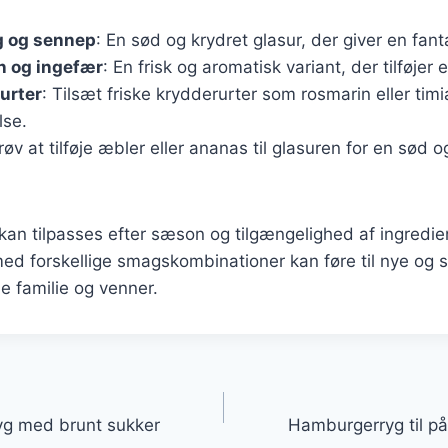
 og sennep
: En sød og krydret glasur, der giver en fan
n og ingefær
: En frisk og aromatisk variant, der tilføjer
urter
: Tilsæt friske krydderurter som rosmarin eller timi
lse.
røv at tilføje æbler eller ananas til glasuren for en sød o
 kan tilpasses efter sæson og tilgængelighed af ingredie
ed forskellige smagskombinationer kan føre til nye og 
e familie og venner.
gation
yg med brunt sukker
Hamburgerryg til p