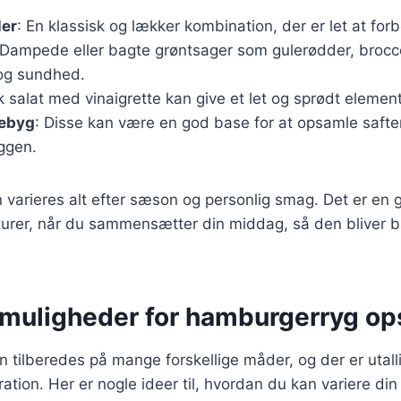
ler
: En klassisk og lækker kombination, der er let at for
 Dampede eller bagte grøntsager som gulerødder, broccol
e og sundhed.
sk salat med vinaigrette kan give et let og sprødt element 
lebyg
: Disse kan være en god base for at opsamle safte
ggen.
n varieres alt efter sæson og personlig smag. Det er en
sturer, når du sammensætter din middag, så den bliver
smuligheder for hamburgerryg ops
tilberedes på mange forskellige måder, og der er utalli
iration. Her er nogle ideer til, hvordan du kan variere d