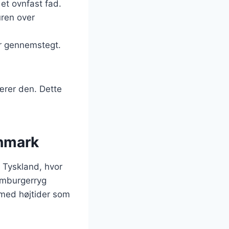
et ovnfast fad.
uren over
er gennemstegt.
ærer den. Dette
anmark
 Tyskland, hvor
amburgerryg
 med højtider som