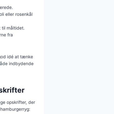
berede.
i eller rosenkål
til måltidet.
rne fra
 god idé at tænke
 både indbydende
krifter
ge opskrifter, der
in hamburgerryg: