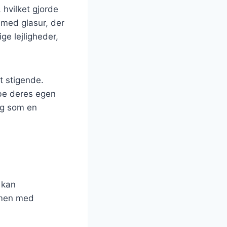
 hvilket gjorde
r med glasur, der
ige lejligheder,
t stigende.
abe deres egen
ryg som en
 kan
mmen med