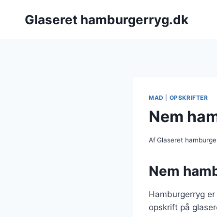
Fortsæt
Glaseret hamburgerryg.dk
til
indhold
MAD
|
OPSKRIFTER
Nem hamb
Af
Glaseret hamburge
Nem hambu
Hamburgerryg er e
opskrift på glase