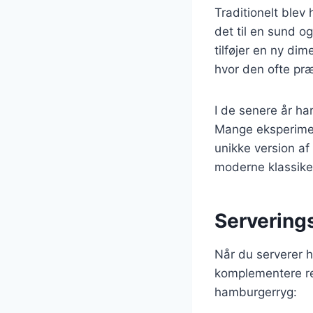
Traditionelt blev
det til en sund o
tilføjer en ny dim
hvor den ofte pr
I de senere år ha
Mange eksperimen
unikke version af 
moderne klassike
Serverings
Når du serverer h
komplementere re
hamburgerryg: