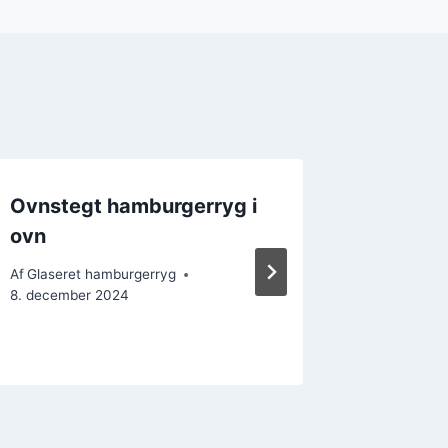
Ovnstegt hamburgerryg i
Glaser
ovn
opskrift
til at f
Af
Glaseret hamburgerryg
8. december 2024
Af
Glasere
30. novem