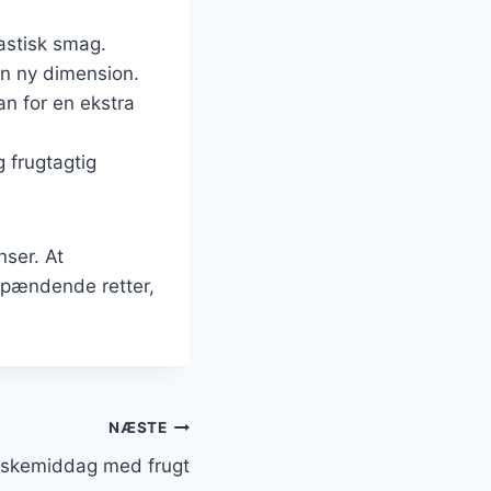
tastisk smag.
 en ny dimension.
an for en ekstra
g frugtagtig
nser. At
spændende retter,
NÆSTE
åskemiddag med frugt