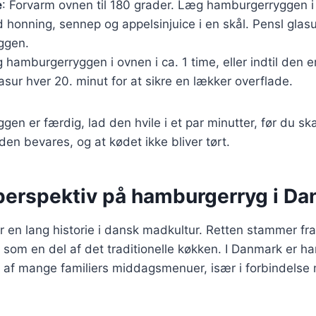
e
: Forvarm ovnen til 180 grader. Læg hamburgerryggen i 
d honning, sennep og appelsinjuice i en skål. Pensl glas
ggen.
g hamburgerryggen i ovnen i ca. 1 time, eller indtil den 
sur hver 20. minut for at sikre en lækker overflade.
en er færdig, lad den hvile i et par minutter, før du sk
eden bevares, og at kødet ikke bliver tørt.
 perspektiv på hamburgerryg i D
en lang historie i dansk madkultur. Retten stammer fra
som en del af det traditionelle køkken. I Danmark er h
l af mange familiers middagsmenuer, især i forbindelse