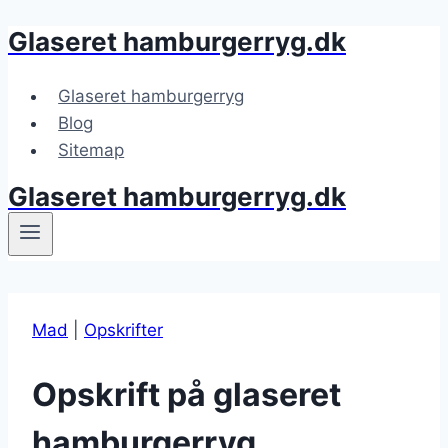
Glaseret hamburgerryg.dk
Fortsæt
til
indhold
Glaseret hamburgerryg
Blog
Sitemap
Glaseret hamburgerryg.dk
Mad
|
Opskrifter
Opskrift på glaseret
hamburgerryg