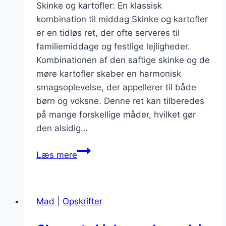
Skinke og kartofler: En klassisk
kombination til middag Skinke og kartofler
er en tidløs ret, der ofte serveres til
familiemiddage og festlige lejligheder.
Kombinationen af den saftige skinke og de
møre kartofler skaber en harmonisk
smagsoplevelse, der appellerer til både
børn og voksne. Denne ret kan tilberedes
på mange forskellige måder, hvilket gør
den alsidig…
Skinke
Læs mere
og
kartofler
til
Mad
|
Opskrifter
familieaften