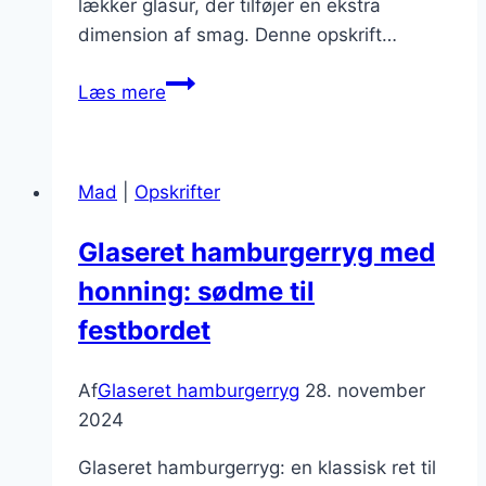
lækker glasur, der tilføjer en ekstra
dimension af smag. Denne opskrift…
Sød
Læs mere
og
krydret
hamburgerryg
Mad
|
Opskrifter
opskrift
Glaseret hamburgerryg med
honning: sødme til
festbordet
Af
Glaseret hamburgerryg
28. november
2024
Glaseret hamburgerryg: en klassisk ret til