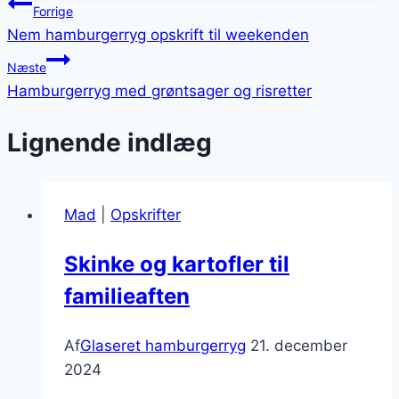
Indlægsnavigation
Forrige
Nem hamburgerryg opskrift til weekenden
Næste
Hamburgerryg med grøntsager og risretter
Lignende indlæg
Mad
|
Opskrifter
Skinke og kartofler til
familieaften
Af
Glaseret hamburgerryg
21. december
2024