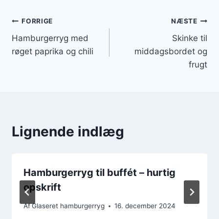
Indlægsnavigation
FORRIGE
NÆSTE
Hamburgerryg med
Skinke til
røget paprika og chili
middagsbordet og
frugt
Lignende indlæg
Hamburgerryg til buffét – hurtig
opskrift
Af
Glaseret hamburgerryg
16. december 2024