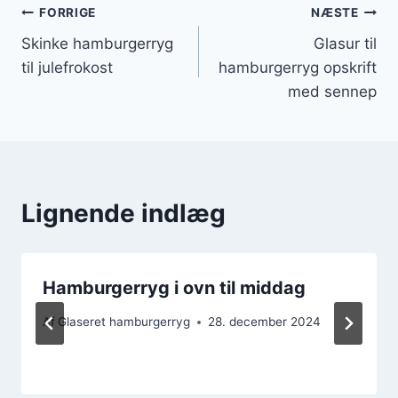
Indlægsnavigation
FORRIGE
NÆSTE
Skinke hamburgerryg
Glasur til
til julefrokost
hamburgerryg opskrift
med sennep
Lignende indlæg
Hamburgerryg i ovn til middag
Af
Glaseret hamburgerryg
28. december 2024