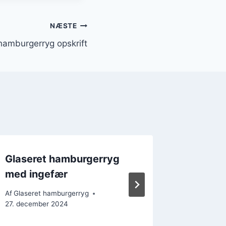
NÆSTE
hamburgerryg opskrift
Glaseret hamburgerryg
Hamburg
med ingefær
jul
Af
Glaseret hamburgerryg
Af
Glasere
27. december 2024
26. decem