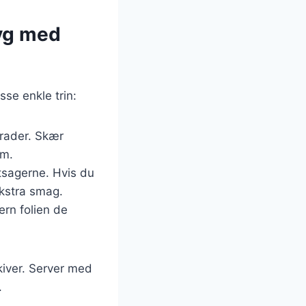
yg med
se enkle trin:
grader. Skær
rm.
tsagerne. Hvis du
kstra smag.
ern folien de
skiver. Server med
.