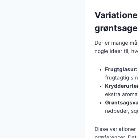
Variation
grøntsage
Der er mange måd
nogle ideer til, h
Frugtglasur
frugtagtig s
Krydderurte
ekstra aroma
Grøntsagsva
rødbeder, squa
Disse variationer
præferencer. Det