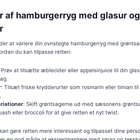
er af hamburgerryg med glasur og
r
er at variere din ovnstegte hamburgerryg med grøntsag
vordan du kan tilpasse retten:
: Prøv at tilsætte æblecider eller appelsinjuice til din glas
mag.
r
: Tilsæt friske krydderurter som rosmarin eller timian ti
.
riationer
: Skift grøntsagerne ud med sæsonens grønt
sh eller broccoli for at give retten et nyt twist.
 kan gøre retten mere interessant og tilpasset dine pers
 er en god måde at eksperimentere med smag og tekstur