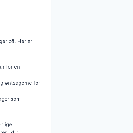
er på. Her er
ur for en
l grøntsagerne for
sager som
onlige
er i din