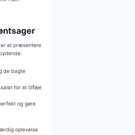
røntsager
der at præsentere
ndbydende:
æg de bagte
alat for at tilføje
perfekt og gøre
værdig oplevelse