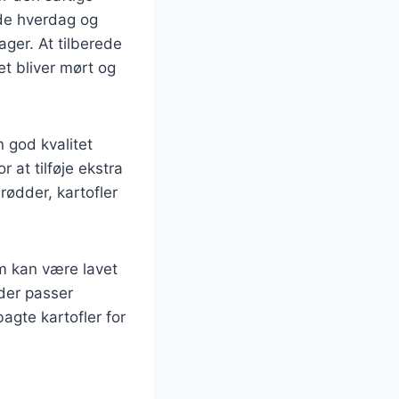
åde hverdag og
ger. At tilberede
et bliver mørt og
 god kvalitet
r at tilføje ekstra
ødder, kartofler
om kan være lavet
 der passer
bagte kartofler for