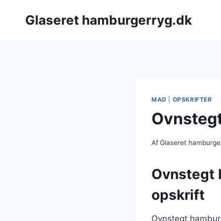
Fortsæt
Glaseret hamburgerryg.dk
til
indhold
MAD
|
OPSKRIFTER
Ovnstegt
Af
Glaseret hamburge
Ovnstegt 
opskrift
Ovnstegt hamburg