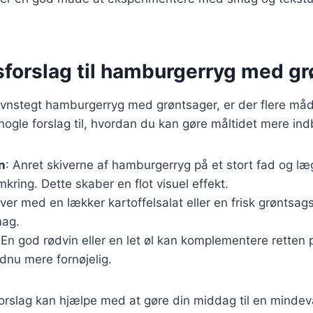
sforslag til hamburgerryg med g
ovnstegt hamburgerryg med grøntsager, er der flere må
 nogle forslag til, hvordan du kan gøre måltidet mere i
n
: Anret skiverne af hamburgerryg på et stort fad og l
kring. Dette skaber en flot visuel effekt.
rver med en lækker kartoffelsalat eller en frisk grøntsagss
mag.
 En god rødvin eller en let øl kan komplementere retten 
nu mere fornøjelig.
forslag kan hjælpe med at gøre din middag til en minde