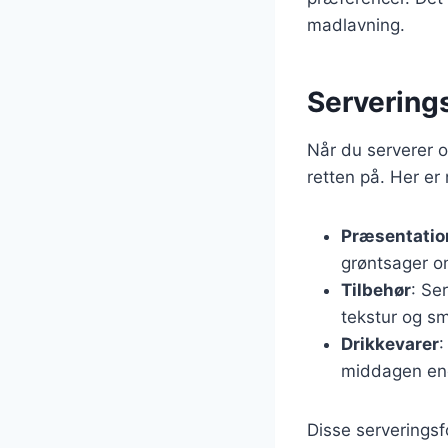
madlavning.
Servering
Når du serverer 
retten på. Her er
Præsentatio
grøntsager om
Tilbehør
: Se
tekstur og s
Drikkevarer
:
middagen end
Disse serverings