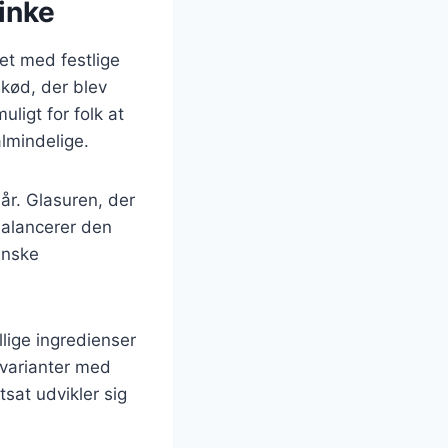
inke
et med festlige
ekød, der blev
ligt for folk at
almindelige.
år. Glasuren, der
 balancerer den
anske
lige ingredienser
 varianter med
tsat udvikler sig