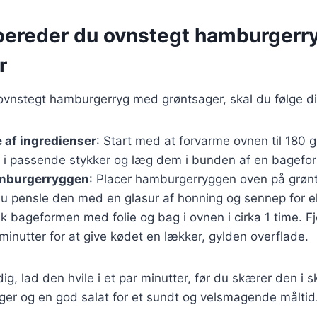
bereder du ovnstegt hamburgerr
r
ovnstegt hamburgerryg med grøntsager, skal du følge dis
 af ingredienser
: Start med at forvarme ovnen til 180 
 i passende stykker og læg dem i bunden af en bagefo
mburgerryggen
: Placer hamburgerryggen oven på grøn
du pensle den med en glasur af honning og sennep for e
k bageformen med folie og bag i ovnen i cirka 1 time. Fj
minutter for at give kødet en lækker, gylden overflade.
ig, lad den hvile i et par minutter, før du skærer den i 
ger og en god salat for et sundt og velsmagende måltid