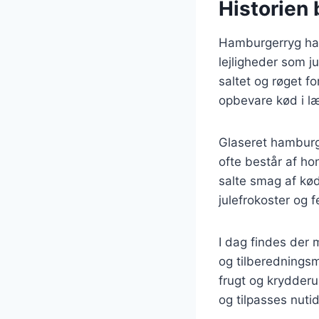
Historien
Hamburgerryg har 
lejligheder som j
saltet og røget f
opbevare kød i læn
Glaseret hamburge
ofte består af ho
salte smag af kø
julefrokoster og 
I dag findes der 
og tilberedningsm
frugt og krydderur
og tilpasses nut