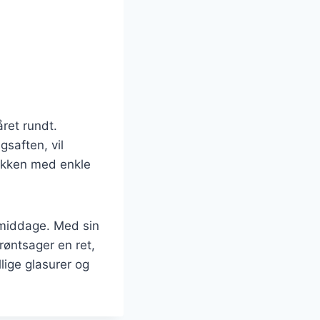
ret rundt.
gsaften, vil
køkken med enkle
kemiddage. Med sin
øntsager en ret,
lige glasurer og