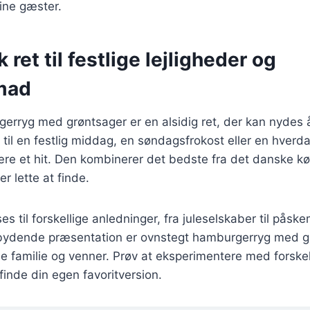
ine gæster.
 ret til festlige lejligheder og
mad
rryg med grøntsager er en alsidig ret, der kan nydes å
til en festlig middag, en søndagsfrokost eller en hverda
være et hit. Den kombinerer det bedste fra det danske 
er lette at finde.
es til forskellige anledninger, fra juleselskaber til pås
bydende præsentation er ovnstegt hamburgerryg med gr
e familie og venner. Prøv at eksperimentere med forskel
finde din egen favoritversion.