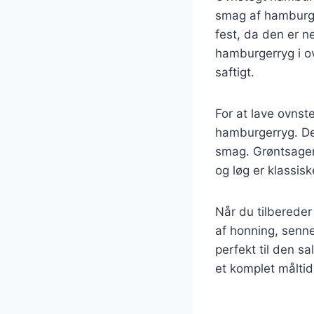
smag af hamburge
fest, da den er n
hamburgerryg i ov
saftigt.
For at lave ovnst
hamburgerryg. Det 
smag. Grøntsagern
og løg er klassis
Når du tilbereder
af honning, senne
perfekt til den sa
et komplet måltid