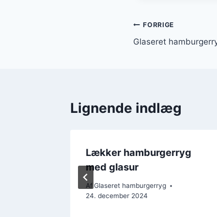
Indlægsnavi
FORRIGE
Glaseret hamburgerry
Lignende indlæg
til
Lækker hamburgerryg
med glasur
Af
Glaseret hamburgerryg
24. december 2024