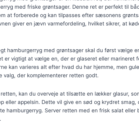
rryg med friske grøntsager. Denne ret er perfekt til b
em at forberede og kan tilpasses efter sæsonens grøntsa
nen giver en jævn varmefordeling, hvilket sikrer, at kød
egt hamburgerryg med grøntsager skal du først vælge en
er vigtigt at vælge en, der er glaseret eller marineret fo
e kan varieres alt efter hvad du har hjemme, men guler
ke valg, der komplementerer retten godt.
 retten, kan du overveje at tilsætte en lækker glasur, s
p eller appelsin. Dette vil give en sød og krydret smag,
lte hamburgerryg. Server retten med en frisk salat eller 
.