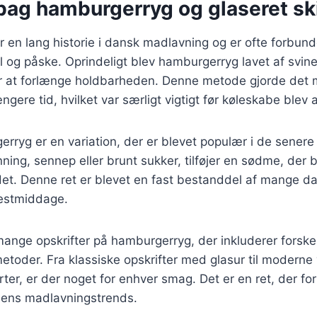
 bag hamburgerryg og glaseret sk
en lang historie i dansk madlavning og er ofte forbund
ul og påske. Oprindeligt blev hamburgerryg lavet af svin
or at forlænge holdbarheden. Denne metode gjorde det mu
gere tid, hvilket var særligt vigtigt før køleskabe blev 
rryg er en variation, der er blevet populær i de senere 
nning, sennep eller brunt sukker, tilføjer en sødme, der
det. Denne ret er blevet en fast bestanddel af mange d
festmiddage.
mange opskrifter på hamburgerryg, der inkluderer forskel
etoder. Fra klassiske opskrifter med glasur til moderne
ter, er der noget for enhver smag. Det er en ret, der for
idens madlavningstrends.