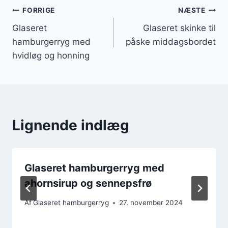
Indlægsnavigation
FORRIGE
NÆSTE
Glaseret
Glaseret skinke til
hamburgerryg med
påske middagsbordet
hvidløg og honning
Lignende indlæg
Glaseret hamburgerryg med
ahornsirup og sennepsfrø
Af
Glaseret hamburgerryg
27. november 2024