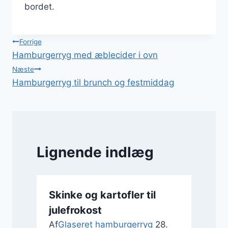
bordet.
Indlægsnavigation
Forrige
Hamburgerryg med æblecider i ovn
Næste
Hamburgerryg til brunch og festmiddag
Lignende indlæg
Skinke og kartofler til
julefrokost
Af
Glaseret hamburgerryg
28.