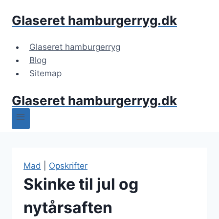
Fortsæt
Glaseret hamburgerryg.dk
til
indhold
Glaseret hamburgerryg
Blog
Sitemap
Glaseret hamburgerryg.dk
Mad
|
Opskrifter
Skinke til jul og
nytårsaften