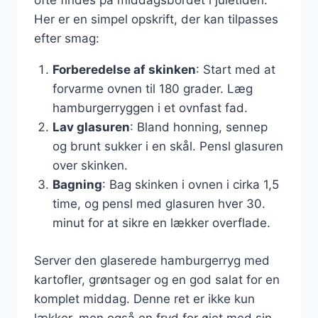
ofte findes på middagsbordet i juletiden.
Her er en simpel opskrift, der kan tilpasses
efter smag:
Forberedelse af skinken
: Start med at
forvarme ovnen til 180 grader. Læg
hamburgerryggen i et ovnfast fad.
Lav glasuren
: Bland honning, sennep
og brunt sukker i en skål. Pensl glasuren
over skinken.
Bagning
: Bag skinken i ovnen i cirka 1,5
time, og pensl med glasuren hver 30.
minut for at sikre en lækker overflade.
Server den glaserede hamburgerryg med
kartofler, grøntsager og en god salat for en
komplet middag. Denne ret er ikke kun
lækker, men også en fryd for øjet med sin