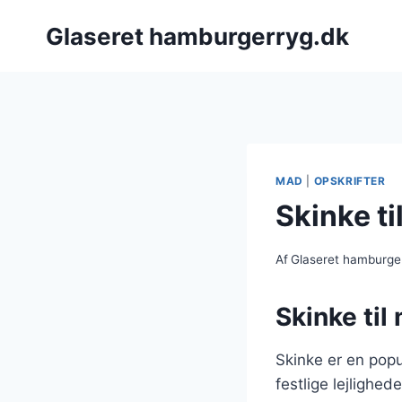
Fortsæt
Glaseret hamburgerryg.dk
til
indhold
MAD
|
OPSKRIFTER
Skinke t
Af
Glaseret hamburge
Skinke til
Skinke er en popu
festlige lejlighe