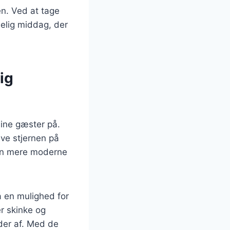
en. Ved at tage
elig middag, der
ig
sine gæster på.
ive stjernen på
 en mere moderne
å en mulighed for
r skinke og
der af. Med de