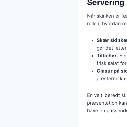
Servering 
Når skinken er fær
rolle i, hvordan r
Skær skinke
gør det lette
Tilbehør
: Se
frisk salat f
Glasur på si
gæsterne kan 
En veltilberedt 
præsentation kan
have en passende 