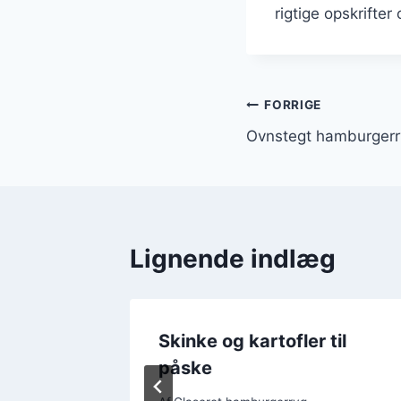
rigtige opskrifte
Indlægsnavi
FORRIGE
Ovnstegt hamburgerry
Lignende indlæg
rryg og
Skinke og kartofler til
påske