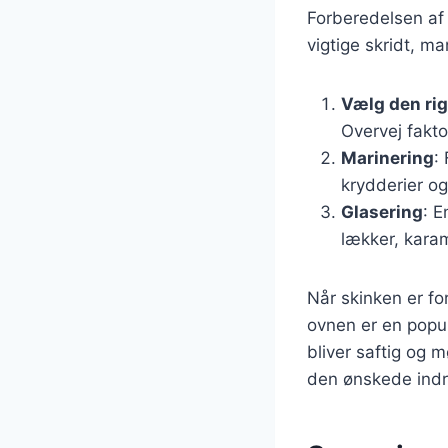
Forberedelsen af 
vigtige skridt, ma
Vælg den rig
Overvej fakto
Marinering
:
krydderier og
Glasering
: E
lækker, karam
Når skinken er fo
ovnen er en popul
bliver saftig og 
den ønskede indr