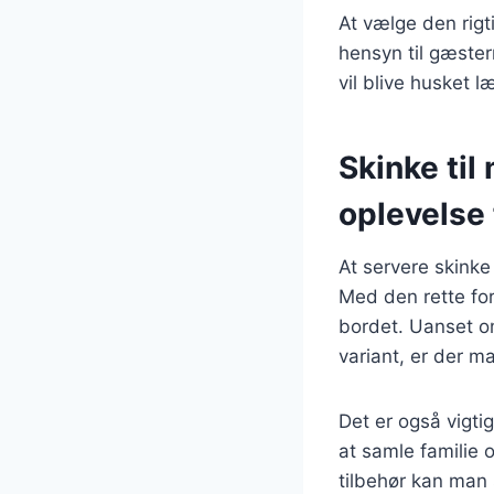
At vælge den rigt
hensyn til gæste
vil blive husket l
Skinke ti
oplevelse
At servere skinke
Med den rette for
bordet. Uanset o
variant, er der m
Det er også vigti
at samle familie
tilbehør kan man