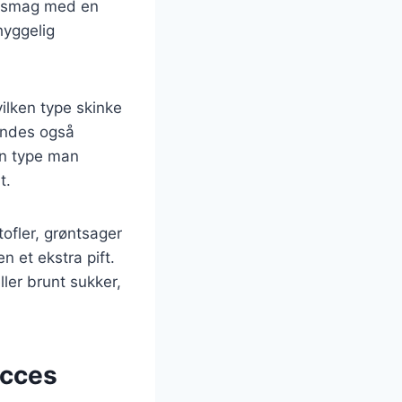
r smag med en
hyggelig
vilken type skinke
findes også
en type man
t.
ofler, grøntsager
n et ekstra pift.
ler brunt sukker,
ucces