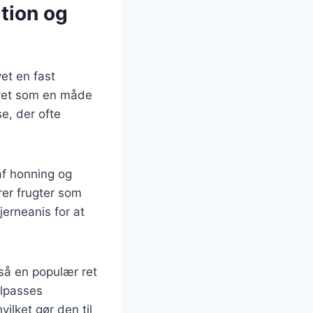
tion og
et en fast
avet som en måde
e, der ofte
af honning og
rer frugter som
jerneanis for at
så en populær ret
ilpasses
ilket gør den til