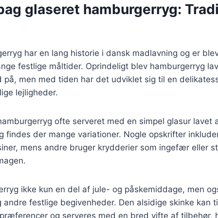
bag glaseret hamburgerryg: Tradi
rryg har en lang historie i dansk madlavning og er blev
nge festlige måltider. Oprindeligt blev hamburgerryg l
 på, men med tiden har det udviklet sig til en delikatess
ige lejligheder.
 hamburgerryg ofte serveret med en simpel glasur lavet 
 findes der mange variationer. Nogle opskrifter inklude
siner, mens andre bruger krydderier som ingefær eller st
smagen.
erryg ikke kun en del af jule- og påskemiddage, men og
g andre festlige begivenheder. Den alsidige skinke kan t
præferencer og serveres med en bred vifte af tilbehør, hv