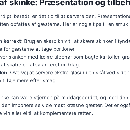
af skinke: Præsentation og tilbe
digtilberedt, er det tid til at servere den. Præsentatione
etten opfattes af gæsterne. Her er nogle tips til en smuk 
n korrekt
: Brug en skarp kniv til at skære skinken i tynde
re for gæsterne at tage portioner.
rver skinken med lækre tilbehør som bagte kartofler, grø
or at skabe en afbalanceret middag.
den
: Overvej at servere ekstra glasur i en skål ved siden
tilføje mere efter smag.
skinke kan være stjernen på middagsbordet, og med den 
 den imponere selv de mest kræsne gæster. Det er også
vin eller øl til at komplementere retten.