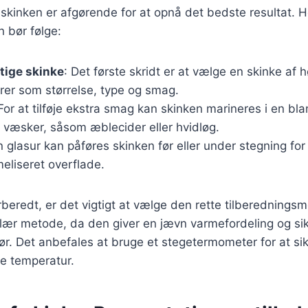
skinken er afgørende for at opnå det bedste resultat. H
n bør følge:
tige skinke
: Det første skridt er at vælge en skinke af hø
rer som størrelse, type og smag.
 For at tilføje ekstra smag kan skinken marineres i en bla
 væsker, såsom æblecider eller hvidløg.
n glasur kan påføres skinken før eller under stegning for
eliseret overflade.
rberedt, er det vigtigt at vælge den rette tilberednings
ær metode, da den giver en jævn varmefordeling og sikr
mør. Det anbefales at bruge et stegetermometer for at sik
e temperatur.