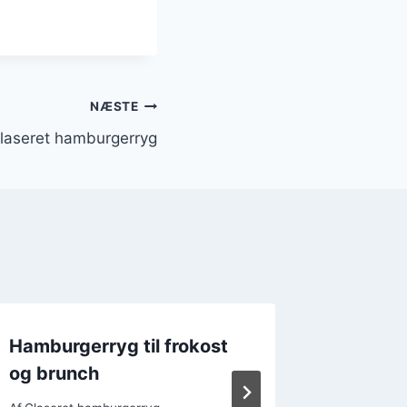
NÆSTE
glaseret hamburgerryg
Hamburgerryg til frokost
Hambur
og brunch
grøntsa