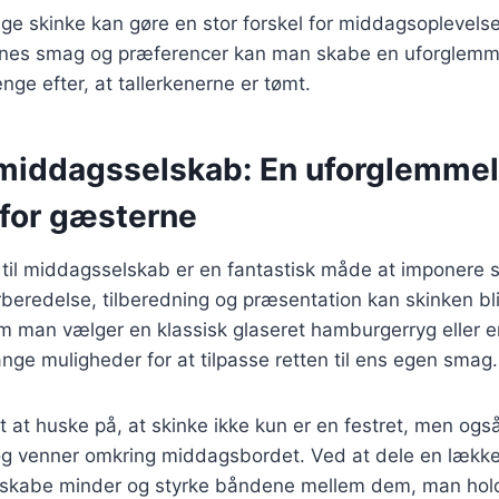
ige skinke kan gøre en stor forskel for middagsoplevels
rnes smag og præferencer kan man skabe en uforglemm
ænge efter, at tallerkenerne er tømt.
l middagsselskab: En uforglemmel
 for gæsterne
 til middagsselskab er en fantastisk måde at imponere 
beredelse, tilberedning og præsentation kan skinken bl
m man vælger en klassisk glaseret hamburgerryg eller
ange muligheder for at tilpasse retten til ens egen smag.
gt at huske på, at skinke ikke kun er en festret, men ogs
 og venner omkring middagsbordet. Ved at dele en lække
 skabe minder og styrke båndene mellem dem, man hol