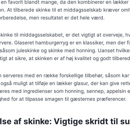
 en favorit blandt mange, da den kombinerer en lække
n. At tilberede skinke til et middagsselskab kræver om
rberedelse, men resultatet er det hele værd.
inke til middagsselskabet, er det vigtigt at overveje, h
rvere. Glaseret hamburgerryg er en klassiker, men der 
 såsom juleskinke og skinke med honning. Uanset hvilk
igt at sikre, at skinken er af høj kvalitet og godt tilbered
 serveres med en række forskellige tilbehør, såsom kart
 også muligt at tilføje en lækker glasur, der kan give rette
eres med ingredienser som honning, sennep, appelsin el
ighed for at tilpasse smagen til gæsternes præferencer.
se af skinke: Vigtige skridt til s