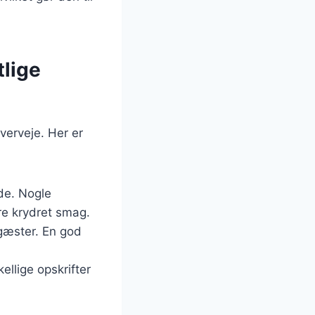
tlige
overveje. Her er
de. Nogle
e krydret smag.
 gæster. En god
ellige opskrifter