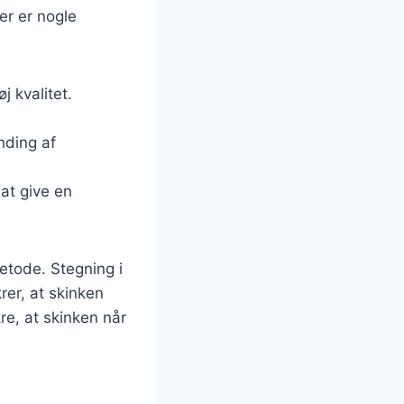
er er nogle
j kvalitet.
nding af
 at give en
metode. Stegning i
er, at skinken
re, at skinken når