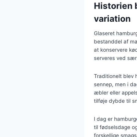
Historien 
variation
Glaseret hamburge
bestanddel af ma
at konservere kød
serveres ved særl
Traditionelt blev
sennep, men i dag
æbler eller appel
tilføje dybde til 
I dag er hamburg
til fødselsdage o
forskellige smags