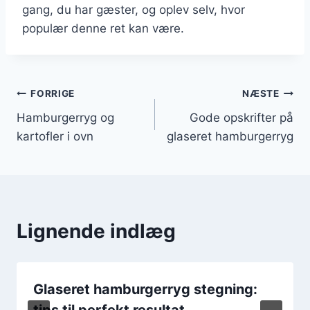
gang, du har gæster, og oplev selv, hvor
populær denne ret kan være.
Indlægsnavigation
FORRIGE
NÆSTE
Hamburgerryg og
Gode opskrifter på
kartofler i ovn
glaseret hamburgerryg
Lignende indlæg
Glaseret hamburgerryg stegning:
tips til perfekt resultat