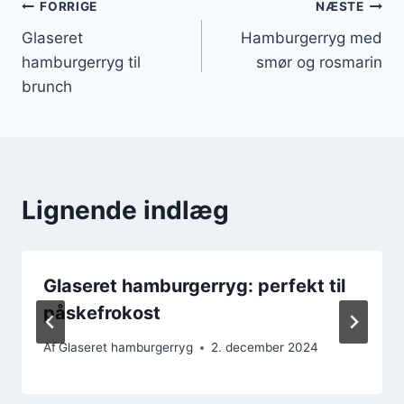
Indlægsnavigation
FORRIGE
NÆSTE
Glaseret
Hamburgerryg med
hamburgerryg til
smør og rosmarin
brunch
Lignende indlæg
Glaseret hamburgerryg: perfekt til
påskefrokost
Af
Glaseret hamburgerryg
2. december 2024