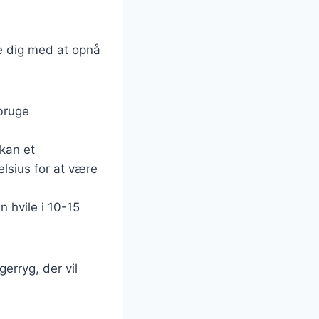
pe dig med at opnå
 bruge
 kan et
lsius for at være
n hvile i 10-15
erryg, der vil