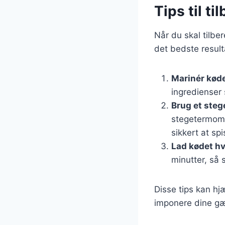
Tips til t
Når du skal tilbe
det bedste result
Marinér kød
ingredienser 
Brug et ste
stegetermome
sikkert at spi
Lad kødet hv
minutter, så 
Disse tips kan h
imponere dine gæ