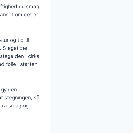
aftighed og smag.
uanset om det er
ur og tid til
s. Stegetiden
stege den i cirka
 folie i starten
, gylden
af stegningen, så
kstra smag og