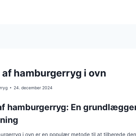
 af hamburgerryg i ovn
rryg
24. december 2024
af hamburgerryg: En grundlægge
dning
rgerryg i ovn er en populær metode til at tilberede de