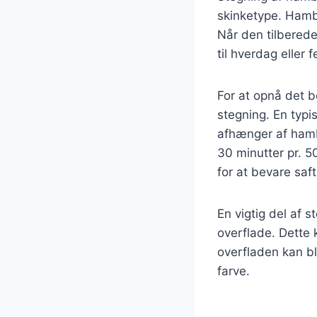
skinketype. Hambu
Når den tilberede
til hverdag eller f
For at opnå det be
stegning. En typi
afhænger af hamb
30 minutter pr. 5
for at bevare saf
En vigtig del af 
overflade. Dette 
overfladen kan bl
farve.