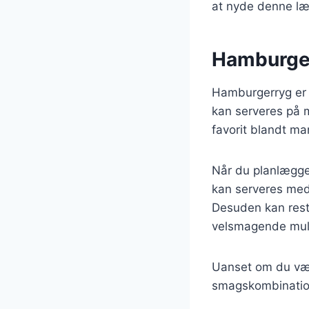
at nyde denne læ
Hamburgerr
Hamburgerryg er i
kan serveres på m
favorit blandt ma
Når du planlægg
kan serveres med f
Desuden kan rester
velsmagende mul
Uanset om du væl
smagskombination