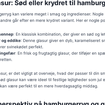
asur: Sød eller krydret til hambur
gerryg kan variere meget i smag og ingredienser. Nogle
andre går efter en mere krydret variant. Her er nogle p
sennep
: En klassisk kombination, der giver en sød og le
 og eddike
: Denne glasur giver en dyb, karameliseret 
er svinekødet perfekt.
 ingefær
: En frisk og frugtagtig glasur, der tilføjer en 
retten.
sur, er det vigtigt at overveje, hvad der passer til din 
ød glasur kan være ideel til festlige lejligheder som jul 
 kan være perfekt til en mere hverdagsagtig middag.
 perspektiv på hamburgerryg og g