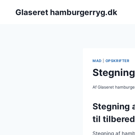
Fortsæt
Glaseret hamburgerryg.dk
til
indhold
MAD
|
OPSKRIFTER
Stegning
Af
Glaseret hamburge
Stegning 
til tilbere
Stegning af hambu