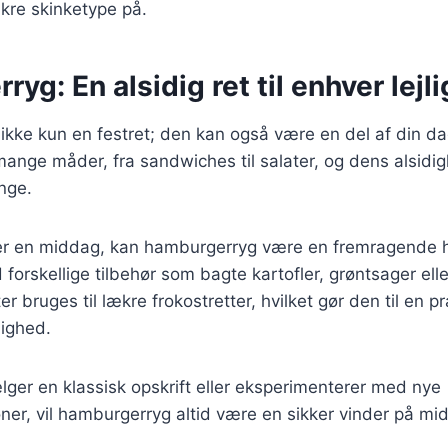
kre skinketype på.
yg: En alsidig ret til enhver lejl
kke kun en festret; den kan også være en del af din da
ange måder, fra sandwiches til salater, og dens alsidig
nge.
er en middag, kan hamburgerryg være en fremragende 
orskellige tilbehør som bagte kartofler, grøntsager eller
 bruges til lækre frokostretter, hvilket gør den til en pr
ighed.
ger en klassisk opskrift eller eksperimenterer med nye
er, vil hamburgerryg altid være en sikker vinder på mi