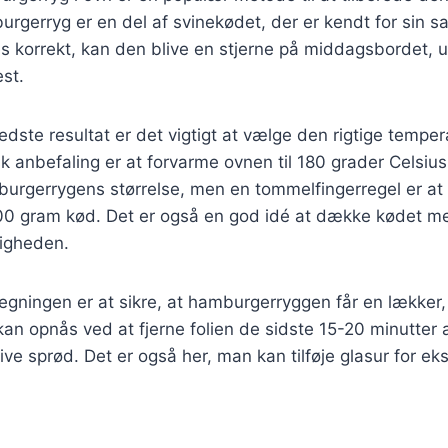
rgerryg er en del af svinekødet, der er kendt for sin s
s korrekt, kan den blive en stjerne på middagsbordet, 
est.
dste resultat er det vigtigt at vælge den rigtige temperat
sk anbefaling er at forvarme ovnen til 180 grader Celsiu
urgerrygens størrelse, men en tommelfingerregel er at 
00 gram kød. Det er også en god idé at dække kødet med
tigheden.
stegningen er at sikre, at hamburgerryggen får en lækker
kan opnås ved at fjerne folien de sidste 15-20 minutter 
ive sprød. Det er også her, man kan tilføje glasur for e