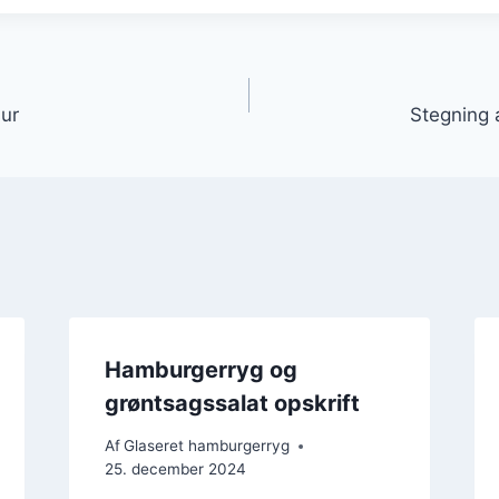
gation
sur
Stegning 
Hamburgerryg og
grøntsagssalat opskrift
Af
Glaseret hamburgerryg
25. december 2024