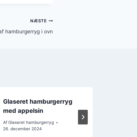
NÆSTE
af hamburgerryg i ovn
Glaseret hamburgerryg
Smagfu
med appelsin
til fest
Af
Glaseret hamburgerryg
Af
Glasere
26. december 2024
26. decem