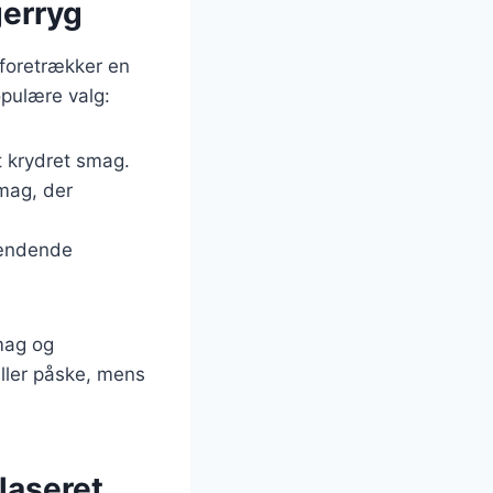
gerryg
 foretrækker en
opulære valg:
t krydret smag.
smag, der
spændende
smag og
eller påske, mens
laseret