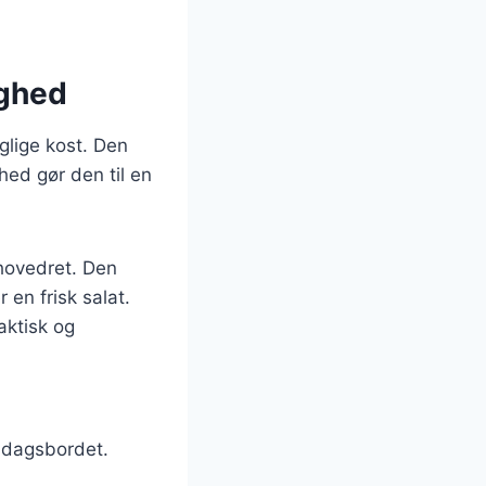
ighed
glige kost. Den
hed gør den til en
hovedret. Den
 en frisk salat.
aktisk og
ddagsbordet.