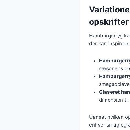
Variatione
opskrifter
Hamburgerryg kan 
der kan inspirere
Hamburgerr
sæsonens grø
Hamburgerry
smagsopleve
Glaseret ha
dimension til
Uanset hvilken ops
enhver smag og an