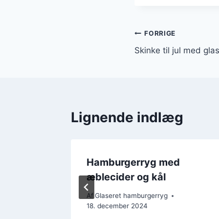
Indlægsnavi
FORRIGE
Skinke til jul med gla
Lignende indlæg
rgreryg
Hamburgerryg med
ditioner
æblecider og kål
Af
Glaseret hamburgerryg
18. december 2024