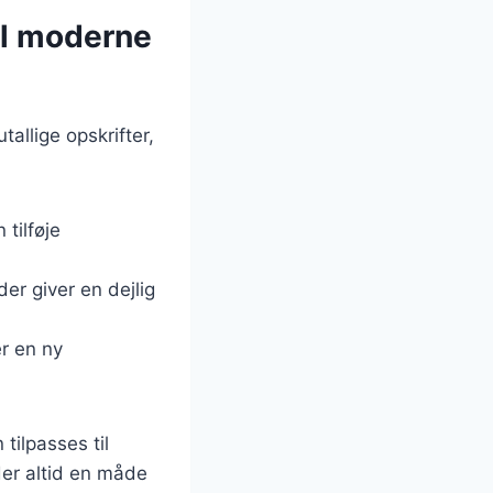
til moderne
allige opskrifter,
 tilføje
er giver en dejlig
er en ny
tilpasses til
der altid en måde