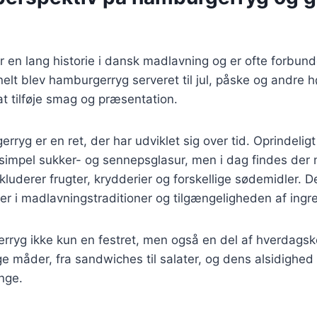
en lang historie i dansk madlavning og er ofte forbund
nelt blev hamburgerryg serveret til jul, påske og andre h
 at tilføje smag og præsentation.
rryg er en ret, der har udviklet sig over tid. Oprindelig
 simpel sukker- og sennepsglasur, men i dag findes der
nkluderer frugter, krydderier og forskellige sødemidler. 
er i madlavningstraditioner og tilgængeligheden af ingr
erryg ikke kun en festret, men også en del af hverdags
 måder, fra sandwiches til salater, og dens alsidighed 
nge.