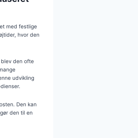
et med festlige
øjtider, hvor den
t blev den ofte
 mange
Denne udvikling
edienser.
kosten. Den kan
gør den til en