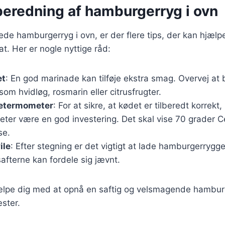
ilberedning af hamburgerryg i ovn
rede hamburgerryg i ovn, er der flere tips, der kan hjæl
at. Her er nogle nyttige råd:
et
: En god marinade kan tilføje ekstra smag. Overvej at
som hvidløg, rosmarin eller citrusfrugter.
getermometer
: For at sikre, at kødet er tilberedt korrekt,
ter være en god investering. Det skal vise 70 grader Ce
se.
ile
: Efter stegning er det vigtigt at lade hamburgerrygge
safterne kan fordele sig jævnt.
jælpe dig med at opnå en saftig og velsmagende hamburg
ster.