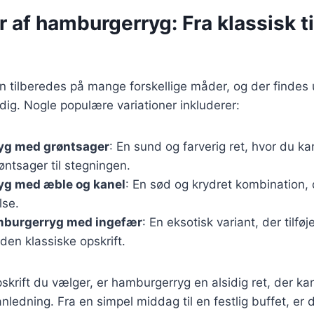
r af hamburgerryg: Fra klassisk 
tilberedes på mange forskellige måder, og der findes ut
 dig. Nogle populære variationer inkluderer:
yg med grøntsager
: En sund og farverig ret, hvor du kan
ntsager til stegningen.
g med æble og kanel
: En sød og krydret kombination, d
lse.
mburgerryg med ingefær
: En eksotisk variant, der tilføj
 den klassiske opskrift.
krift du vælger, er hamburgerryg en alsidig ret, der kan 
ledning. Fra en simpel middag til en festlig buffet, er 