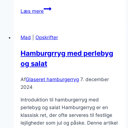
Glaseret
Læs mere
hamburgerryg
med
ingefær
Mad
|
Opskrifter
til
påskemiddag
Hamburgrryg med perlebyg
og salat
Af
Glaseret hamburgerryg
7. december
2024
Introduktion til hamburgerryg med
perlebyg og salat Hamburgerryg er en
klassisk ret, der ofte serveres til festlige
lejligheder som jul og påske. Denne artikel