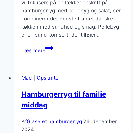
vil fokusere på en lækker opskrift på
hamburgerryg med perlebyg og salat, der
kombinerer det bedste fra det danske
køkken med sundhed og smag. Perlebyg
er en sund kornsort, der tilføjer…
Hamburgrryg
Læs mere
med
perlebyg
og
Mad
|
Opskrifter
salat
Hamburgerryg til familie
middag
Af
Glaseret hamburgerryg
26. december
2024