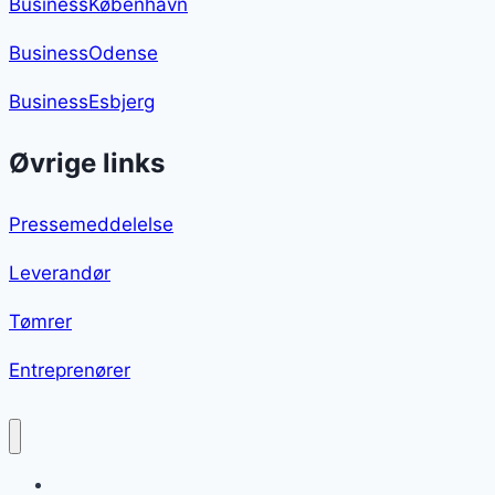
BusinessKøbenhavn
BusinessOdense
BusinessEsbjerg
Øvrige links
Pressemeddelelse
Leverandør
Tømrer
Entreprenører
Glaseret hamburgerryg