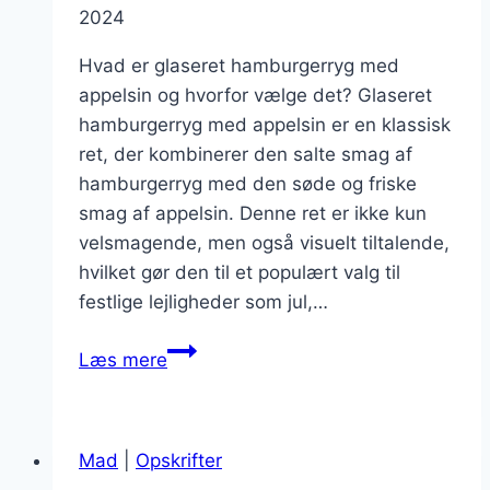
2024
Hvad er glaseret hamburgerryg med
appelsin og hvorfor vælge det? Glaseret
hamburgerryg med appelsin er en klassisk
ret, der kombinerer den salte smag af
hamburgerryg med den søde og friske
smag af appelsin. Denne ret er ikke kun
velsmagende, men også visuelt tiltalende,
hvilket gør den til et populært valg til
festlige lejligheder som jul,…
Glaseret
Læs mere
hamburgerryg
med
appelsin
Mad
|
Opskrifter