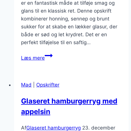
er en fantastisk måde at tilføje smag og
glans til en klassisk ret. Denne opskrift
kombinerer honning, sennep og brunt
sukker for at skabe en lækker glasur, der
både er sød og let krydret. Det er en
perfekt tilføjelse til en saftig…
Sød
Læs mere
glasur
til
hamburgerryg
Mad
|
Opskrifter
opskrift
Glaseret hamburgerryg med
appelsin
Af
Glaseret hamburgerryg
23. december