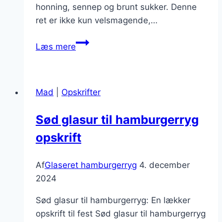
honning, sennep og brunt sukker. Denne
ret er ikke kun velsmagende,…
Opskrift
Læs mere
på
glaseret
skinke
Mad
|
Opskrifter
til
jul
Sød glasur til hamburgerryg
opskrift
Af
Glaseret hamburgerryg
4. december
2024
Sød glasur til hamburgerryg: En lækker
opskrift til fest Sød glasur til hamburgerryg