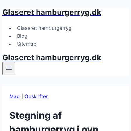
Glaseret hamburgerryg.dk
Fortsæt
til
indhold
Glaseret hamburgerryg
Blog
Sitemap
Glaseret hamburgerryg.dk
Mad
|
Opskrifter
Stegning af
hamburgerryg i ovn