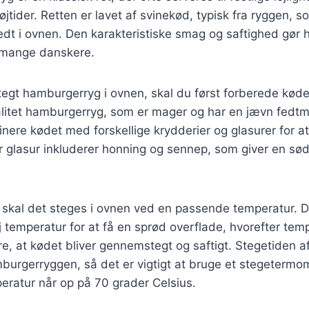
jtider. Retten er lavet af svinekød, typisk fra ryggen, so
redt i ovnen. Den karakteristiske smag og saftighed gør 
t mange danskere.
stegt hamburgerryg i ovnen, skal du først forberede kødet.
litet hamburgerryg, som er mager og har en jævn fedt
nere kødet med forskellige krydderier og glasurer for at 
 glasur inkluderer honning og sennep, som giver en sød
, skal det steges i ovnen ved en passende temperatur. D
 temperatur for at få en sprød overflade, hvorefter tem
re, at kødet bliver gennemstegt og saftigt. Stegetiden 
burgerryggen, så det er vigtigt at bruge et stegetermome
eratur når op på 70 grader Celsius.