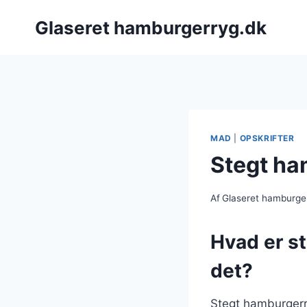
Fortsæt
Glaseret hamburgerryg.dk
til
indhold
MAD
|
OPSKRIFTER
Stegt ha
Af
Glaseret hamburge
Hvad er s
det?
Stegt hamburgerryg