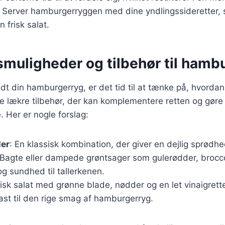
 Server hamburgerryggen med dine yndlingssideretter, s
n frisk salat.
smuligheder og tilbehør til hamb
edt din hamburgerryg, er det tid til at tænke på, hvordan
e lækre tilbehør, der kan komplementere retten og gø
 Her er nogle forslag:
ler
: En klassisk kombination, der giver en dejlig sprødhed
 Bagte eller dampede grøntsager som gulerødder, broccol
 og sundhed til tallerkenen.
frisk salat med grønne blade, nødder og en let vinaigret
ast til den rige smag af hamburgerryg.