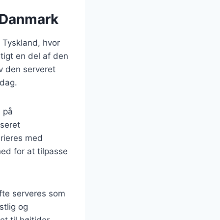
i Danmark
 Tyskland, hvor
igt en del af den
ev den serveret
ddag.
e på
seret
arieres med
ed for at tilpasse
ofte serveres som
stlig og
til højtider,