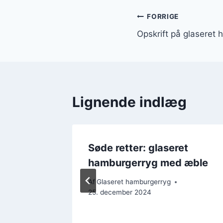
Indlægsnavi
FORRIGE
Opskrift på glaseret
Lignende indlæg
 glasur
Søde retter: glaseret
hamburgerryg med æble
Af
Glaseret hamburgerryg
25. december 2024