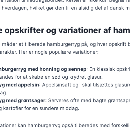
hverdagen, hvilket gør den til en alsidig del af dansk m
e opskrifter og variationer af ha
måder at tilberede hamburgerryg på, og hver opskrift b
rakter. Her er nogle populære variationer:
mburgerryg med honning og sennep
: En klassisk opskr
andes for at skabe en sød og krydret glasur.
g med appelsin
: Appelsinsaft og -skal tilsættes glasur
mag.
yg med grøntsager
: Serveres ofte med bagte grøntsag
g kartofler for en sundere middag.
ationer kan hamburgerryg også tilberedes med forskelli