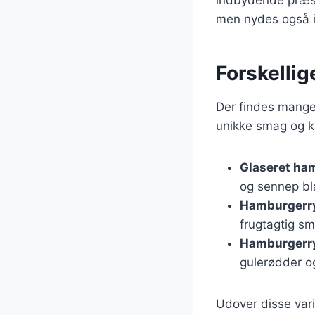
men nydes også i 
Forskellig
Der findes mange 
unikke smag og ka
Glaseret ha
og sennep bl
Hamburgerry
frugtagtig s
Hamburgerr
gulerødder o
Udover disse vari