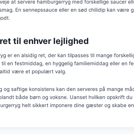
eje at servere hamburgerryg med forskellige saucer ell
a smag. En sennepssauce eller en sød chilidip kan være 
godt.
ret til enhver lejlighed
g er en alsidig ret, der kan tilpasses til mange forskell
til en festmiddag, en hyggelig familiemiddag eller en fes
altid være et populært valg.
g og saftige konsistens kan den serveres på mange måde
t blandt både børn og voksne. Uanset hvilken opskrift du 
burgerryg helt sikkert imponere dine gæster og skabe e