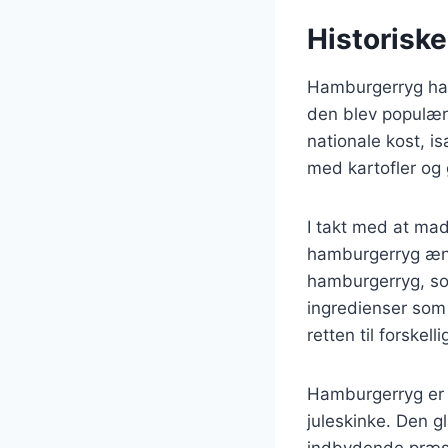
Historisk
Hamburgerryg har 
den blev populær 
nationale kost, is
med kartofler og 
I takt med at mad
hamburgerryg ændr
hamburgerryg, so
ingredienser som a
retten til forske
Hamburgerryg er o
juleskinke. Den gl
indbydende præsen