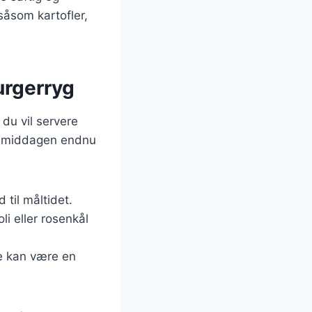
åsom kartofler,
urgerryg
 du vil servere
re middagen endnu
 til måltidet.
i eller rosenkål
te kan være en