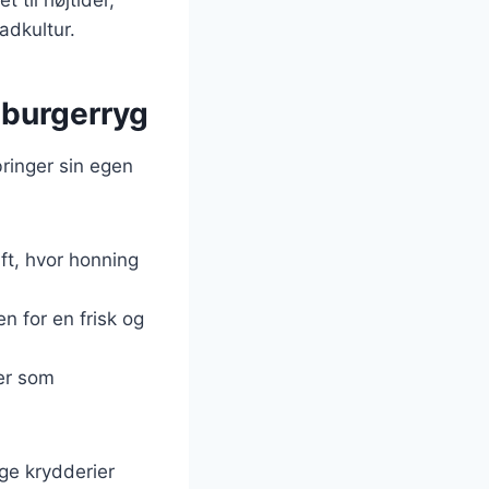
adkultur.
mburgerryg
ringer sin egen
ift, hvor honning
en for en frisk og
er som
ge krydderier