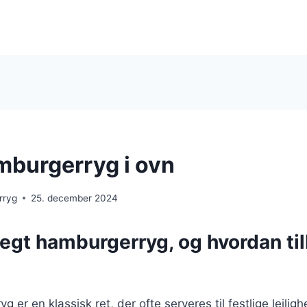
mburgerryg i ovn
rryg
25. december 2024
tegt hamburgerryg, og hvordan ti
 er en klassisk ret, der ofte serveres til festlige lejligh