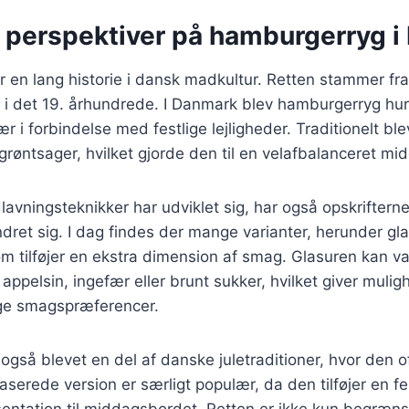
e perspektiver på hamburgerryg 
en lang historie i dansk madkultur. Retten stammer fra
i det 19. århundrede. I Danmark blev hamburgerryg hurt
ær i forbindelse med festlige lejligheder. Traditionelt bl
grøntsager, hvilket gjorde den til en velafbalanceret mi
lavningsteknikker har udviklet sig, har også opskriftern
et sig. I dag findes der mange varianter, herunder gla
m tilføjer en ekstra dimension af smag. Glasuren kan v
ppelsin, ingefær eller brunt sukker, hvilket giver muligh
llige smagspræferencer.
gså blevet en del af danske juletraditioner, hvor den 
aserede version er særligt populær, da den tilføjer en fe
tation til middagsbordet. Retten er ikke kun begrænset 