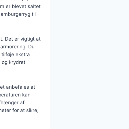
m er blevet saltet
hamburgerryg til
 Det er vigtigt at
marmorering. Du
tilføje ekstra
 og krydret
et anbefales at
peraturen kan
afhænger af
ter for at sikre,