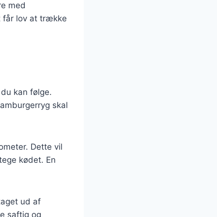
ere med
 får lov at trække
, du kan følge.
 hamburgerryg skal
meter. Dette vil
tege kødet. En
taget ud af
re saftig og