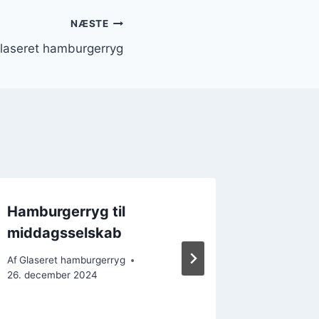
NÆSTE
glaseret hamburgerryg
Hamburgerryg til
Skinke
middagsselskab
festret
Af
Glaseret hamburgerryg
Af
Glasere
26. december 2024
25. decem