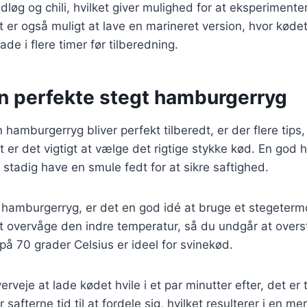
dløg og chili, hvilket giver mulighed for at eksperiment
t er også muligt at lave en marineret version, hvor kødet
ade i flere timer før tilberedning.
en perfekte stegt hamburgerryg
in hamburgerryg bliver perfekt tilberedt, er der flere tips
 er det vigtigt at vælge det rigtige stykke kød. En god
tadig have en smule fedt for at sikre saftighed.
 hamburgerryg, er det en god idé at bruge et stegetermo
t overvåge den indre temperatur, så du undgår at overs
på 70 grader Celsius er ideel for svinekød.
rveje at lade kødet hvile i et par minutter efter, det er 
 safterne tid til at fordele sig, hvilket resulterer i en me