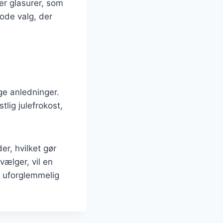
er glasurer, som
gode valg, der
ige anledninger.
tlig julefrokost,
r, hvilket gør
vælger, vil en
n uforglemmelig