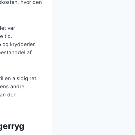
rokosten, hvor den
det var
e tid.
 og krydderier,
 bestanddel af
 en alsidig ret.
 mens andre
dan den
gerryg