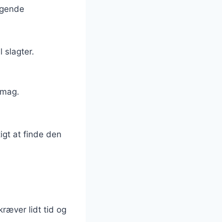
ggende
 slagter.
smag.
igt at finde den
g
ræver lidt tid og