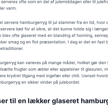
 serveres ofte som en del af julemiddagen eller til julef
ler varm.
t servere hamburgerryg til jul stammer fra en tid, hvor 
servere kød for at sikre, at det kunne holde sig i længer
blev ofte glaseret med en blanding af honning, sennep
kker smag og en flot præsentation. I dag er det en fast
traditioner.
rgerryg kan varieres på mange måder, hvilket gør den til
ilsætte frugter som æbler eller appelsiner til glasuren,
re krydret tilgang med ingefær eller chili. Uanset hvor
mburgerryg en sikker vinder på julebordet.
er til en lækker glaseret hambur