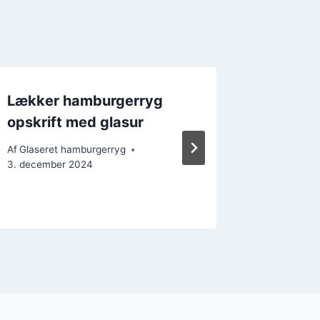
Lækker hamburgerryg
Hambur
opskrift med glasur
og kane
Af
Glaseret hamburgerryg
Af
Glasere
3. december 2024
13. decem