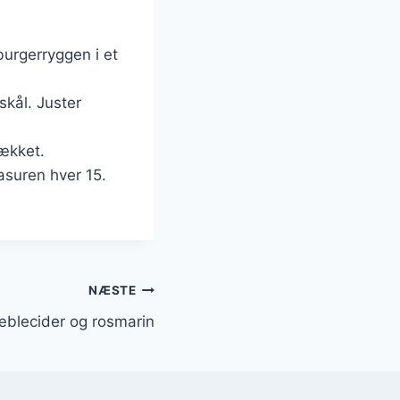
burgerryggen i et
skål. Juster
ækket.
asuren hver 15.
NÆSTE
blecider og rosmarin