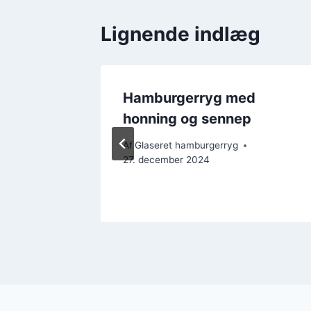
Lignende indlæg
d
Hamburgerryg med
e
honning og sennep
Af
Glaseret hamburgerryg
27. december 2024