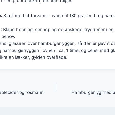
er en grundopskrift, der kan følges:
e
: Start med at forvarme ovnen til 180 grader. Læg ham
n
: Bland honning, sennep og de ønskede krydderier i en 
 behov.
Pensl glasuren over hamburgerryggen, så den er jævnt d
g hamburgerryggen i ovnen i ca. 1 time, og pensl med gl
sikre en lækker, gylden overflade.
gation
lecider og rosmarin
Hamburgerryg med æ