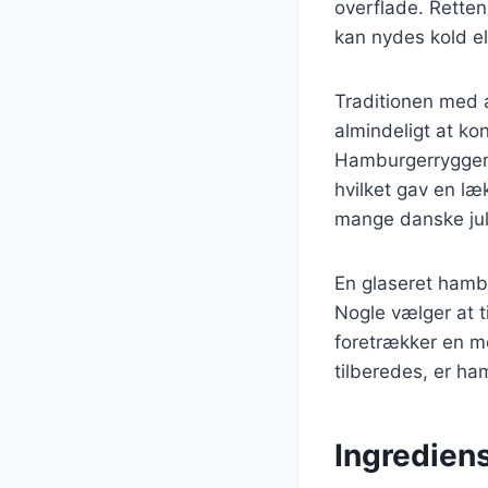
overflade. Retten
kan nydes kold el
Traditionen med a
almindeligt at kon
Hamburgerryggen 
hvilket gav en læ
mange danske jule
En glaseret hambu
Nogle vælger at t
foretrækker en me
tilberedes, er ha
Ingrediens