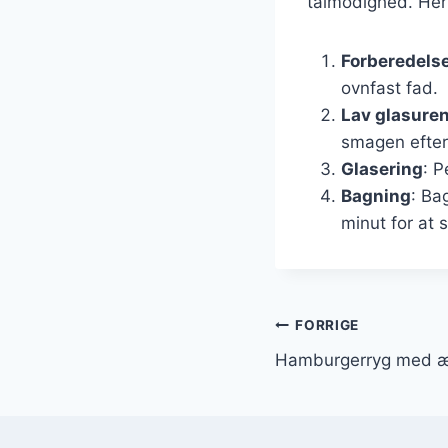
tålmodighed. Her 
Forberedels
ovnfast fad.
Lav glasure
smagen efter
Glasering
: 
Bagning
: Ba
minut for at 
Indlægsnavi
FORRIGE
Hamburgerryg med æb