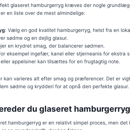
erfekt glaseret hamburgerryg kræves der nogle grundlæ
 er en liste over de mest almindelige:
yg
: Vælg en god kvalitet hamburgerryg, helst fra en lokal
ver sødme og en dejlig glasur.
føjer en krydret smag, der balancerer sødmen.
For eksempel ingefær, kanel eller stjerneanis for ekstra 
 eller appelsiner kan tilsættes for en frugtagtig note.
r kan varieres alt efter smag og præferencer. Det er vigt
lem sødme og krydderi for at opnå den perfekte glasur.
bereder du glaseret hamburgerry
eret hamburgerryg er en relativt simpel proces, men det k