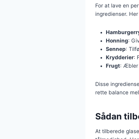
For at lave en p
ingredienser. Her
Hamburgerr
Honning
: Gi
Sennep
: Til
Krydderier
: 
Frugt
: Æbler
Disse ingrediense
rette balance mel
Sådan til
At tilberede glas