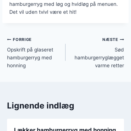
hamburgerryg med løg og hvidløg på menuen.
Det vil uden tvivl være et hit!
Indlægsnavigation
FORRIGE
NÆSTE
Opskrift på glaseret
Sød
hamburgerryg med
hamburgerryglægget
honning
varme retter
Lignende indlæg
Lækker hamburgerryg med honning