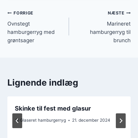
Indlægsnavigation
FORRIGE
NÆSTE
Ovnstegt
Marineret
hamburgerryg med
hamburgerryg til
grøntsager
brunch
Lignende indlæg
Skinke til fest med glasur
Af
Glaseret hamburgerryg
21. december 2024