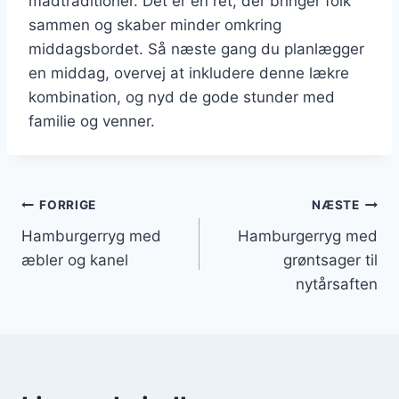
madtraditioner. Det er en ret, der bringer folk
sammen og skaber minder omkring
middagsbordet. Så næste gang du planlægger
en middag, overvej at inkludere denne lækre
kombination, og nyd de gode stunder med
familie og venner.
Indlægsnavigation
FORRIGE
NÆSTE
Hamburgerryg med
Hamburgerryg med
æbler og kanel
grøntsager til
nytårsaften