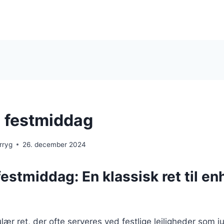
l festmiddag
rryg
26. december 2024
 festmiddag: En klassisk ret til en
lær ret, der ofte serveres ved festlige lejligheder som j