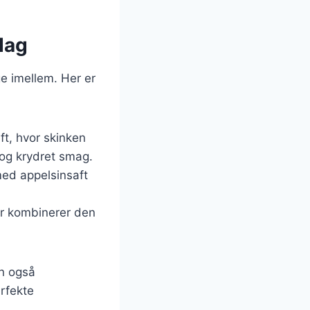
dag
e imellem. Her er
ift, hvor skinken
 og krydret smag.
 med appelsinsaft
der kombinerer den
an også
erfekte