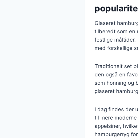
popularite
Glaseret hamburge
tilberedt som en
festlige måltider
med forskellige s
Traditionelt set 
den også en favor
som honning og bru
glaseret hamburge
I dag findes der u
til mere moderne 
appelsiner, hvilke
hamburgerryg fort