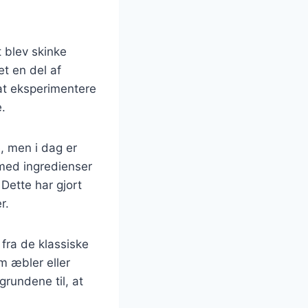
t blev skinke
t en del af
at eksperimentere
.
, men i dag er
 med ingredienser
 Dette har gjort
r.
 fra de klassiske
m æbler eller
 grundene til, at