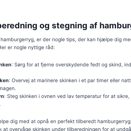
ilberedning og stegning af hambu
 hamburgerryg, er der nogle tips, der kan hjælpe dig m
er er nogle nyttige råd:
inken
: Sørg for at fjerne overskydende fedt og skind, i
nken
: Overvej at marinere skinken i et par timer eller nat
smagen.
vn
: Steg skinken i ovnen ved lav temperatur for at sikre,
.
ælpe dig med at opnå en perfekt tilberedt hamburgerryg,
 at overvåge skinken under tilberedningen for at undgå,