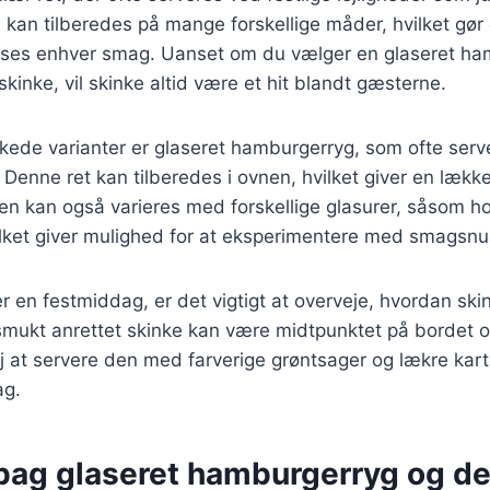
kan tilberedes på mange forskellige måder, hvilket gør d
passes enhver smag. Uanset om du vælger en glaseret ha
eskinke, vil skinke altid være et hit blandt gæsterne.
skede varianter er glaseret hamburgerryg, som ofte ser
 Denne ret kan tilberedes i ovnen, hvilket giver en lækker
en kan også varieres med forskellige glasurer, såsom h
vilket giver mulighed for at eksperimentere med smagsnu
 en festmiddag, er det vigtigt at overveje, hvordan skin
mukt anrettet skinke kan være midtpunktet på bordet og 
 at servere den med farverige grøntsager og lækre karto
ag.
 bag glaseret hamburgerryg og d