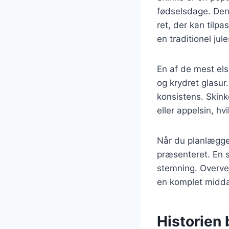
fødselsdage. Den 
ret, der kan til
en traditionel jul
En af de mest el
og krydret glasur.
konsistens. Skink
eller appelsin, h
Når du planlægger
præsenteret. En s
stemning. Overvej
en komplet midd
Historien