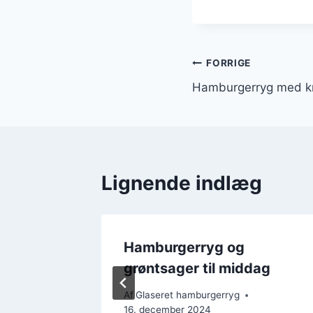
Indlægsnavi
FORRIGE
Hamburgerryg med kr
Lignende indlæg
til
Hamburgerryg og
grøntsager til middag
Af
Glaseret hamburgerryg
16. december 2024