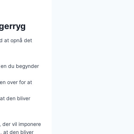
rgerryg
ed at opnå det
nden du begynder
ten over for at
 at den bliver
 der vil imponere
 at den bliver