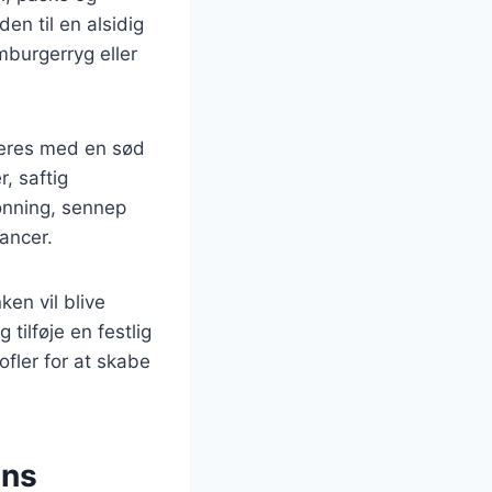
en til en alsidig
mburgerryg eller
veres med en sød
, saftig
onning, sennep
ancer.
ken vil blive
tilføje en festlig
fler for at skabe
ens