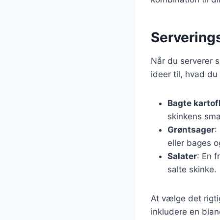
Serverings
Når du serverer sk
ideer til, hvad 
Bagte kartof
skinkens sma
Grøntsager
:
eller bages o
Salater
: En 
salte skinke.
At vælge det rigt
inkludere en blan