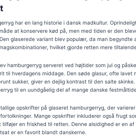
t
rryg har en lang historie i dansk madkultur. Oprindelig
 måde at konservere kød på, men med tiden er den bleve
. Den glaserede variant blev populær, da man begyndte 
magskombinationer, hvilket gjorde retten mere tiltalende
blev hamburgerryg serveret ved højtider som jul og påske
it til hverdagens middage. Den søde glasur, ofte lavet
nt sukker, giver en dejlig kontrast til den salte skinke.
rryg til en uundgåelig del af mange danske festmåltide
tallige opskrifter på glaseret hamburgerryg, der varierer
fortolkninger. Mange opskrifter inkluderer også frugt so
t tilføjer en friskhed til retten. Denne alsidighed er en af
sat er en favorit blandt danskerne.