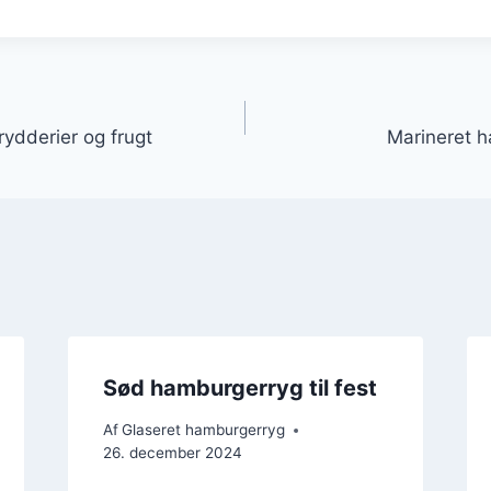
gation
ydderier og frugt
Marineret h
Sød hamburgerryg til fest
Af
Glaseret hamburgerryg
26. december 2024