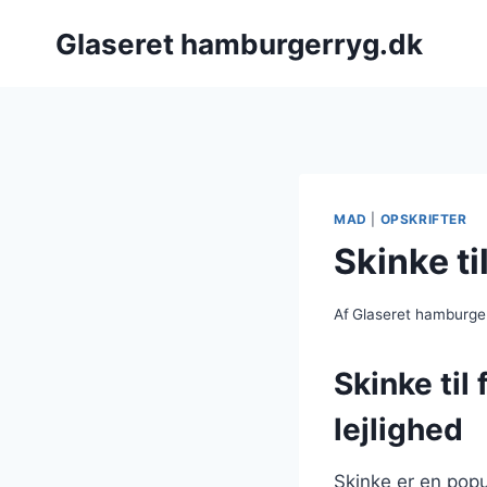
Fortsæt
Glaseret hamburgerryg.dk
til
indhold
MAD
|
OPSKRIFTER
Skinke ti
Af
Glaseret hamburge
Skinke til
lejlighed
Skinke er en popu