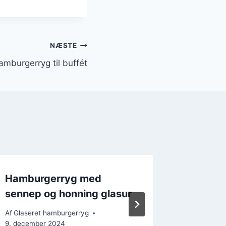
NÆSTE
amburgerryg til buffét
Hamburgerryg med
Sød og 
sennep og honning glasur
hambur
Af
Glaseret hamburgerryg
Af
Glasere
9. december 2024
5. decemb