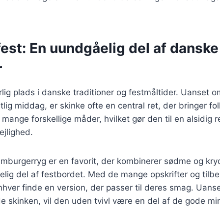
 fest: En uundgåelig del af danske
r
ig plads i danske traditioner og festmåltider. Uanset om d
stlig middag, er skinke ofte en central ret, der bringer 
mange forskellige måder, hvilket gør den til en alsidig r
ejlighed.
burgerryg er en favorit, der kombinerer sødme og krydd
elig del af festbordet. Med de mange opskrifter og til
nhver finde en version, der passer til deres smag. Uans
de skinken, vil den uden tvivl være en del af de gode mi