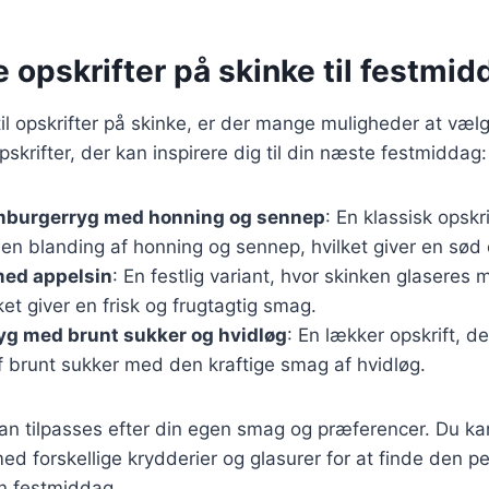
e opskrifter på skinke til festmid
l opskrifter på skinke, er der mange muligheder at vælg
skrifter, der kan inspirere dig til din næste festmiddag:
mburgerryg med honning og sennep
: En klassisk opskr
en blanding af honning og sennep, hvilket giver en sød
med appelsin
: En festlig variant, hvor skinken glaseres
ket giver en frisk og frugtagtig smag.
g med brunt sukker og hvidløg
: En lækker opskrift, 
 brunt sukker med den kraftige smag af hvidløg.
kan tilpasses efter din egen smag og præferencer. Du k
d forskellige krydderier og glasurer for at finde den p
in festmiddag.