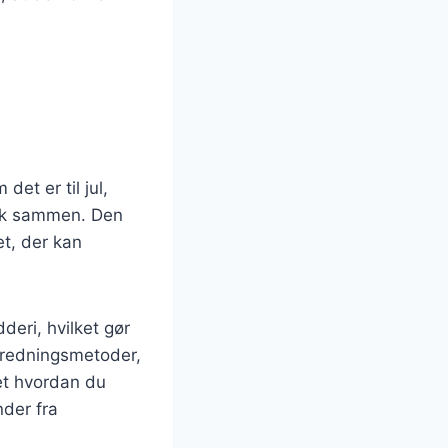
et er til jul,
folk sammen. Den
et, der kan
eri, hvilket gør
beredningsmetoder,
et hvordan du
nder fra