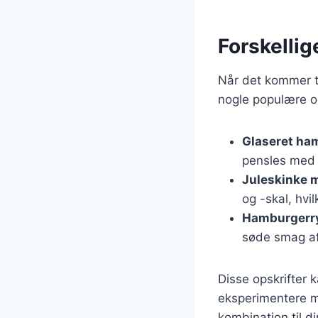
Forskellig
Når det kommer ti
nogle populære op
Glaseret ha
pensles med 
Juleskinke 
og -skal, hvil
Hamburgerry
søde smag af
Disse opskrifter 
eksperimentere me
kombination til d