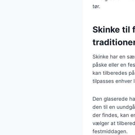
tør.
Skinke til
traditione
Skinke har en særl
påske eller en fe
kan tilberedes på 
tilpasses enhver l
Den glaserede ham
den til en uundgå
der findes, kan e
vælger at tilbere
festmiddagen.