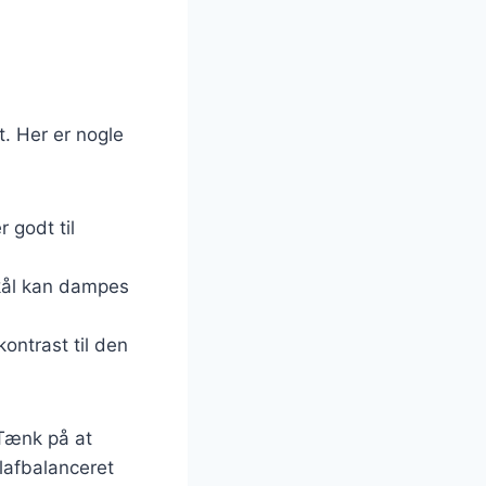
t. Her er nogle
r godt til
mkål kan dampes
ontrast til den
 Tænk på at
lafbalanceret