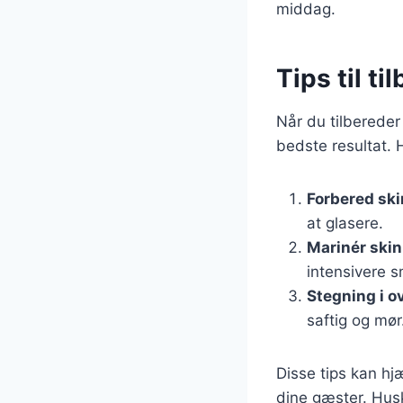
middag.
Tips til t
Når du tilbereder
bedste resultat. H
Forbered sk
at glasere.
Marinér ski
intensivere 
Stegning i o
saftig og mør
Disse tips kan hj
dine gæster. Husk