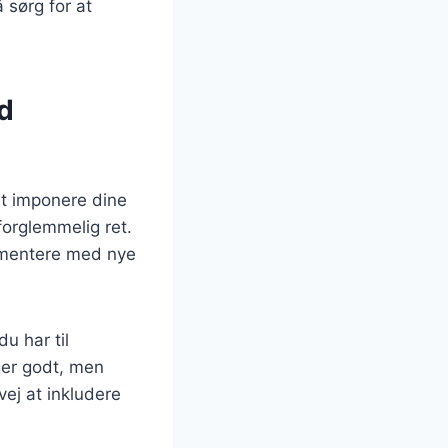
 sørg for at
d
at imponere dine
orglemmelig ret.
rimentere med nye
u har til
ger godt, men
ej at inkludere