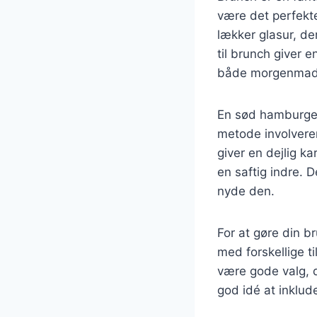
være det perfekt
lækker glasur, de
til brunch giver 
både morgenmad 
En sød hamburger
metode involvere
giver en dejlig k
en saftig indre. 
nyde den.
For at gøre din 
med forskellige t
være gode valg, 
god idé at inklude