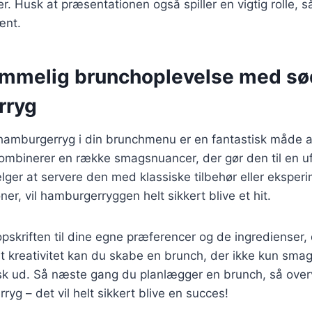
. Husk at præsentationen også spiller en vigtig rolle, så
ænt.
emmelig brunchoplevelse med sø
rryg
 hamburgerryg i din brunchmenu er en fantastisk måde 
ombinerer en række smagsnuancer, der gør den til en uf
ger at servere den med klassiske tilbehør eller ekspe
r, vil hamburgerryggen helt sikkert blive et hit.
pskriften til dine egne præferencer og de ingredienser, d
t kreativitet kan du skabe en brunch, der ikke kun sma
sk ud. Så næste gang du planlægger en brunch, så overv
yg – det vil helt sikkert blive en succes!