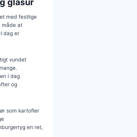
g glasur
et med festlige
n måde at
I dag er
tigt vundet
 mange.
en i dag
fter og
ør som kartofler
ge
mburgerryg en ret,