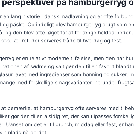
e perspektiver på hamburgerryg o
en lang historie i dansk madlavning og er ofte forbund
ul og påske. Oprindeligt blev hamburgerryg brugt som e
, og den blev ofte røget for at forlænge holdbarheden. 
opulær ret, der serveres både til hverdag og fest.
gerryg er en relativt moderne tilføjelse, men den har hur
inationen af sødme og salt gør den til en favorit blandt
 glasur lavet med ingredienser som honning og sukker, m
mange med forskellige smagsvarianter, herunder frugtsa
 at bemærke, at hamburgerryg ofte serveres med tilbeh
lket gør den til en alsidig ret, der kan tilpasses forskelli
 Uanset om det er til brunch, middag eller fest, er ha
e sin plads på bordet.