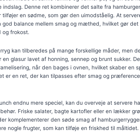
e indslag. Denne ret kombinerer det salte fra hamburg
r tilføjer en sødme, som gør den uimodståelig. At serv
en god balance mellem smag og mæthed, hvilket gør det til
og frokost.
ryg kan tilberedes på mange forskellige måder, men 
r en glasur lavet af honning, sennep og brunt sukker. 
aramelisering, når den bages i ovnen, hvilket skaber en 
Det er en ret, der kan tilpasses efter smag og præferencer
brunch endnu mere speciel, kan du overveje at servere 
ilbehør. Friske salater, bagte kartofler eller en lækker 
der komplementerer den søde smag af hamburgerryggen
re nogle frugter, som kan tilføje en friskhed til måltidet.