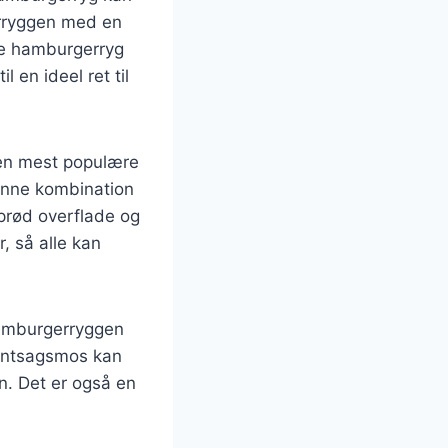
erryggen med en
ere hamburgerryg
 en ideel ret til
den mest populære
Denne kombination
sprød overflade og
, så alle kan
hamburgerryggen
grøntsagsmos kan
. Det er også en