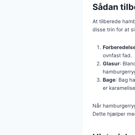
Sådan til
At tilberede hamb
disse trin for at 
Forberedels
ovnfast fad.
Glasur
: Blan
hamburgerryg
Bage
: Bag ha
er karamelis
Når hamburgerrygg
Dette hjælper med