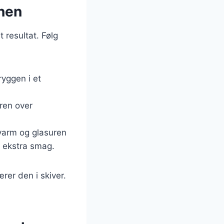
vnen
 resultat. Følg
yggen i et
uren over
 varm og glasuren
r ekstra smag.
rer den i skiver.