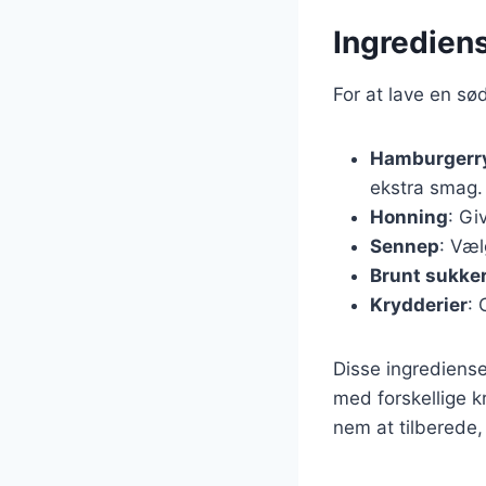
Ingrediens
For at lave en sø
Hamburgerr
ekstra smag.
Honning
: Gi
Sennep
: Væl
Brunt sukke
Krydderier
: 
Disse ingrediense
med forskellige k
nem at tilberede