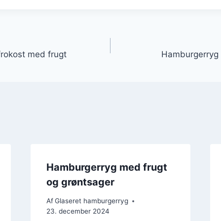
gation
frokost med frugt
Hamburgerryg o
Hamburgerryg med frugt
og grøntsager
Af
Glaseret hamburgerryg
23. december 2024