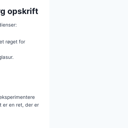
g opskrift
dienser:
et røget for
lasur.
 eksperimentere
 er en ret, der er