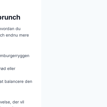
 brunch
 hvordan du
unch endnu mere
hamburgerryggen
rød eller
 at balancere den
else, der vil