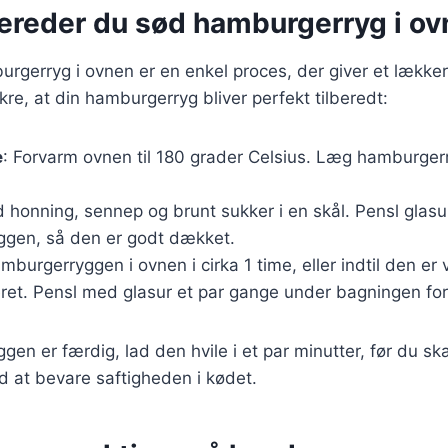
bereder du sød hamburgerryg i o
urgerryg i ovnen er en enkel proces, der giver et lækkert
sikre, at din hamburgerryg bliver perfekt tilberedt:
e
: Forvarm ovnen til 180 grader Celsius. Læg hamburgerr
d honning, sennep og brunt sukker i en skål. Pensl glas
gen, så den er godt dækket.
mburgerryggen i ovnen i cirka 1 time, eller indtil den er
eret. Pensl med glasur et par gange under bagningen fo
en er færdig, lad den hvile i et par minutter, før du skæ
 at bevare saftigheden i kødet.