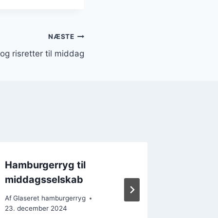
NÆSTE
g risretter til middag
Hamburgerryg til
Hambur
middagsselskab
med gl
Af
Glaseret hamburgerryg
Af
Glasere
23. december 2024
27. decem