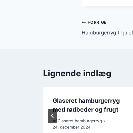
Indlægsnavi
FORRIGE
Hamburgerryg til jule
Lignende indlæg
d
Glaseret hamburgerryg
med rødbeder og frugt
Af
Glaseret hamburgerryg
24. december 2024