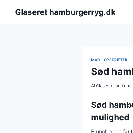
Fortsæt
Glaseret hamburgerryg.dk
til
indhold
MAD
|
OPSKRIFTER
Sød hamb
Af
Glaseret hamburge
Sød hambur
mulighed
Brunch er en fan