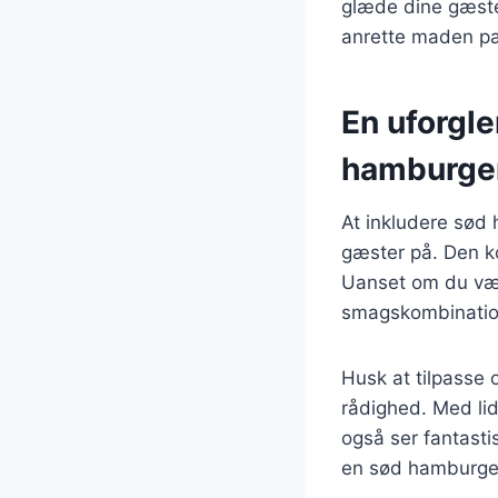
glæde dine gæster
anrette maden p
En uforgl
hamburge
At inkludere sød
gæster på. Den k
Uanset om du væl
smagskombinatione
Husk at tilpasse o
rådighed. Med lid
også ser fantasti
en sød hamburgerr