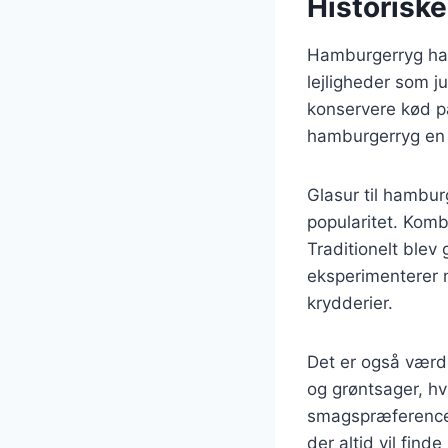
Historisk
Hamburgerryg har 
lejligheder som j
konservere kød på
hamburgerryg en p
Glasur til hambur
popularitet. Komb
Traditionelt blev
eksperimenterer 
krydderier.
Det er også værd
og grøntsager, hvi
smagspræferencer.
der altid vil find