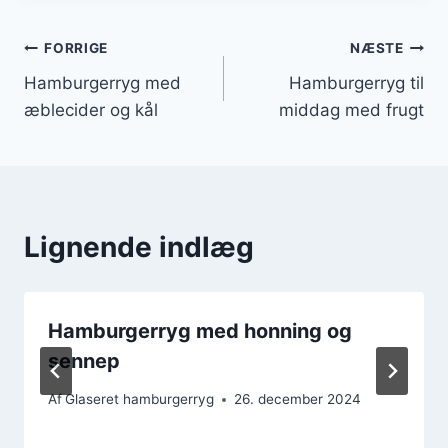
Indlægsnavigation
FORRIGE
NÆSTE
Hamburgerryg med
Hamburgerryg til
æblecider og kål
middag med frugt
Lignende indlæg
Hamburgerryg med honning og
sennep
Af
Glaseret hamburgerryg
26. december 2024