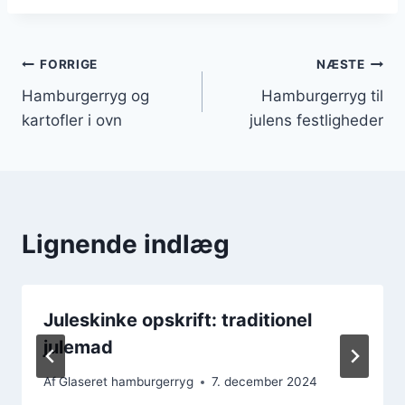
Indlægsnavigation
FORRIGE
NÆSTE
Hamburgerryg og
Hamburgerryg til
kartofler i ovn
julens festligheder
Lignende indlæg
Juleskinke opskrift: traditionel
julemad
Af
Glaseret hamburgerryg
7. december 2024